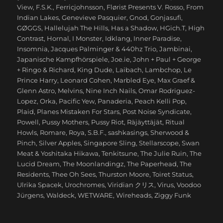
View
,
F.S.K.
,
Ferricjohnsson
,
Flørist Presents V. Rosso
,
From
Indian Lakes
,
Genevieve Pasquier
,
Gnod
,
Gonjasufi
,
GØGGS
,
Hallelujah The Hills
,
Has a Shadow
,
HGich.T
,
High
Contrast
,
Hornal
,
I Monster
,
Idklang
,
Inner Paradise
,
Insomnia
,
Jacques Palminger & 440hz Trio
,
Jambinai
,
Japanische Kampfhörspiele
,
Joe.ie
,
John + Paul + George
+ Ringo & Richard
,
King Dude
,
Laibach
,
Lambchop
,
Le
Prince Harry
,
Leonard Cohen
,
Marbled Eye
,
Max Graef &
Glenn Astro
,
Melvins
,
Nine Inch Nails
,
Omar Rodriguez-
Lopez
,
Orka
,
Pacific Yew
,
Panaderia
,
Peach Kelli Pop
,
Plaid
,
Planes Mistaken For Stars
,
Post Noise Syndicate
,
Powell
,
Pussy Mothers
,
Pussy Riot
,
Räjäyttäjät
,
Ritual
Howls
,
Romare
,
Roya
,
S.B.F.
,
sashkasings
,
Sherwood &
Pinch
,
Silver Apples
,
Singapore Sling
,
Stellarscope
,
Swan
Meat & Yoshitaka Hikawa
,
Tenkitsune
,
The Julie Ruin
,
The
Lucid Dream
,
The Moonlandingz
,
The Paperhead
,
The
Residents
,
Thee Oh Sees
,
Thurston Moore
,
Toiret Status
,
Ulrika Spacek
,
Urochromes
,
Viridian クリス
,
Virus
,
Voodoo
Jürgens
,
Waldeck
,
WETWARE
,
Wireheads
,
Ziggy Funk