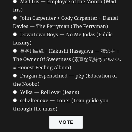
Mad Iris — Employee of the Month (Mad
Iris)
John Carpenter + Cody Carpenter + Daniel
Davies — The Ferryman (The Ferryman)
Downtown Boys — No Me Jodas (Public
Luxury)
長谷川白紙 = Hakushi Hasegawa — 蜜の主 =
The Owner Of Sweetness (素直な気持ちアルバム
= Honest Feeling Album)
Dragan Espenschied — p2p (Education of
the Noobz)
Yelka — Roll over (Jeans)
schalter.exe — Loner (I can guide you
through the maze)