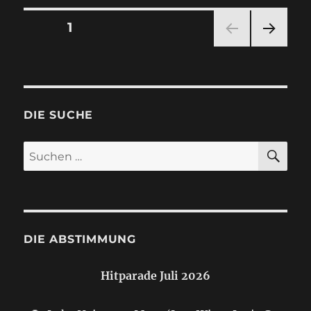
Seitennummerierung
SEITE
1
NÄC
der
HSTE
SEIT
Beiträge
E
DIE SUCHE
SU
Suchen
nach:
DIE ABSTIMMUNG
Hitparade Juli 2026