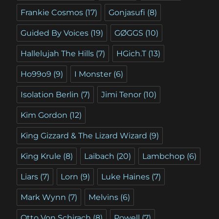
Frankie Cosmos
(17)
Gonjasufi
(8)
Guided By Voices
(19)
GØGGS
(10)
Hallelujah The Hills
(7)
HGich.T
(13)
Ho99o9
(9)
I Monster
(6)
Isolation Berlin
(7)
Jimi Tenor
(10)
Kim Gordon
(12)
King Gizzard & The Lizard Wizard
(9)
King Krule
(8)
Laibach
(20)
Lambchop
(6)
Liars
(7)
Lorn
(9)
Luke Haines
(7)
Mark Wynn
(7)
Melvins
(6)
Otto Von Schirach
(8)
Powell
(7)