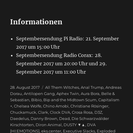
Informationen
Septembersendung Pi Radio: 21. September
2017 um 15:00 Uhr
Septembersendung Radio Corax: 28.
September 2017 um 20:00 Uhr und 29.
September 2017 um 11:00 Uhr
Veröffentlicht
28. August 2017
Schlagwörter
All Them Witches
,
Anal Trump
,
Andreas
am
Dorau
,
Antilopen Gang
,
Aphex Twin
,
Aura Bora
,
Belle &
Sebastian
,
Bibio
,
Bip and the Midtown Scum
,
Capitalism
+
,
Chelsea Wolfe
,
Chino Amobi
,
Christiane Rösinger
,
Chuckamuck
,
Clark
,
Clock DVA
,
Crosa Rosa
,
D3Z
,
Daedelus
,
Danny Brown
,
Dead
,
Die Schwarzwälder
Kirschtorten
,
Diron Animal
,
DUSTY ▼▲
,
DVA
[HI:EMOTIONS]
,
eks.center
,
Executive Slacks
,
Exploded