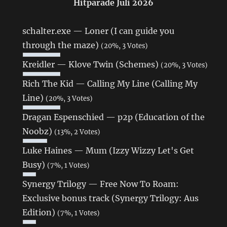
Hitparade Juli 2026
schalter.exe — Loner (I can guide you
through the maze)
(20%, 3 Votes)
Kreidler — Klove Twin (Schemes)
(20%, 3 Votes)
Rich The Kid — Calling My Line (Calling My
Line)
(20%, 3 Votes)
Dragan Espenschied — p2p (Education of the
Noobz)
(13%, 2 Votes)
Luke Haines — Mum (Izzy Wizzy Let's Get
Busy)
(7%, 1 Votes)
Synergy Trilogy — Free Now To Roam:
Exclusive bonus track (Synergy Trilogy: Aus
Edition)
(7%, 1 Votes)