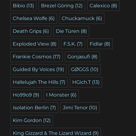
Bibio
(13)
Brezel Göring
(12)
Calexico
(8)
Chelsea Wolfe
(6)
Chuckamuck
(6)
Death Grips
(6)
Die Türen
(8)
Exploded View
(8)
F.S.K.
(7)
Fidlar
(8)
Frankie Cosmos
(17)
Gonjasufi
(8)
Guided By Voices
(19)
GØGGS
(10)
Hallelujah The Hills
(7)
HGich.T
(13)
Ho99o9
(9)
I Monster
(6)
Isolation Berlin
(7)
Jimi Tenor
(10)
Kim Gordon
(12)
King Gizzard & The Lizard Wizard
(9)