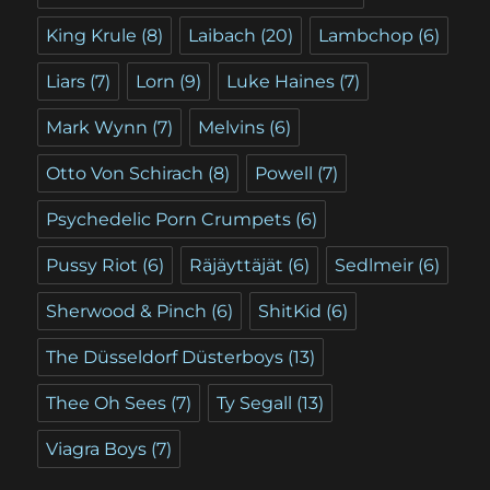
King Krule
(8)
Laibach
(20)
Lambchop
(6)
Liars
(7)
Lorn
(9)
Luke Haines
(7)
Mark Wynn
(7)
Melvins
(6)
Otto Von Schirach
(8)
Powell
(7)
Psychedelic Porn Crumpets
(6)
Pussy Riot
(6)
Räjäyttäjät
(6)
Sedlmeir
(6)
Sherwood & Pinch
(6)
ShitKid
(6)
The Düsseldorf Düsterboys
(13)
Thee Oh Sees
(7)
Ty Segall
(13)
Viagra Boys
(7)