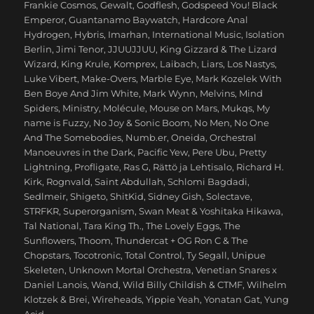
Frankie Cosmos
,
Gewalt
,
Godflesh
,
Godspeed You! Black
Emperor
,
Guantanamo Baywatch
,
Hardcore Anal
Hydrogen
,
Hybris
,
Imarhan
,
International Music
,
Isolation
Berlin
,
Jimi Tenor
,
JJUUJJUU
,
King Gizzard & The Lizard
Wizard
,
King Krule
,
Komprex
,
Laibach
,
Liars
,
Los Nastys
,
Luke Vibert
,
Make-Overs
,
Marble Eye
,
Mark Kozelek With
Ben Boye And Jim White
,
Mark Wynn
,
Melvins
,
Mind
Spiders
,
Ministry
,
Molécule
,
Mouse on Mars
,
Mukqs
,
My
name is Fuzzy
,
No Joy & Sonic Boom
,
No Men
,
No One
And The Somebodies
,
Numb.er
,
Oneida
,
Orchestral
Manoeuvres in the Dark
,
Pacific Yew
,
Pere Ubu
,
Pretty
Lightning
,
Profligate
,
Ras G
,
Rättö ja Lehtisalo
,
Richard H.
Kirk
,
Rognvald
,
Saint Abdullah
,
Schlomi Bagdadi
,
Sedlmeir
,
Shigeto
,
ShitKid
,
Sidney Gish
,
Solectave
,
STRFKR
,
Superorganism
,
Swan Meat & Yoshitaka Hikawa
,
Tal National
,
Tara King Th.
,
The Lovely Eggs
,
The
Sunflowers
,
Thoom
,
Thundercat + OG Ron C & The
Chopstars
,
Tocotronic
,
Total Control
,
Ty Segall
,
Unipue
Skeleten
,
Unknown Mortal Orchestra
,
Venetian Snares x
Daniel Lanois
,
Wand
,
Wild Billy Childish & CTMF
,
Wilhelm
Klotzek & Brei
,
Wireheads
,
Yippie Yeah
,
Yonatan Gat
,
Yung
Acid