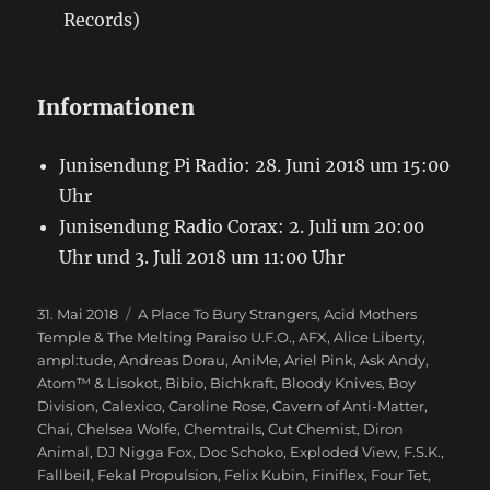
Records)
Informationen
Junisendung Pi Radio: 28. Juni 2018 um 15:00
Uhr
Junisendung Radio Corax: 2. Juli um 20:00
Uhr und 3. Juli 2018 um 11:00 Uhr
Veröffentlicht
31. Mai 2018
Schlagwörter
A Place To Bury Strangers
,
Acid Mothers
am
Temple & The Melting Paraiso U.F.O.
,
AFX
,
Alice Liberty
,
ampl:tude
,
Andreas Dorau
,
AniMe
,
Ariel Pink
,
Ask Andy
,
Atom™ & Lisokot
,
Bibio
,
Bichkraft
,
Bloody Knives
,
Boy
Division
,
Calexico
,
Caroline Rose
,
Cavern of Anti-Matter
,
Chai
,
Chelsea Wolfe
,
Chemtrails
,
Cut Chemist
,
Diron
Animal
,
DJ Nigga Fox
,
Doc Schoko
,
Exploded View
,
F.S.K.
,
Fallbeil
,
Fekal Propulsion
,
Felix Kubin
,
Finiflex
,
Four Tet
,