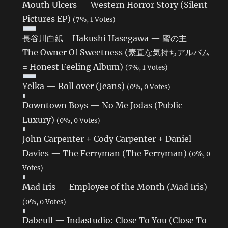
Mouth Ulcers — Western Horror Story (Silent
Pictures EP)
(7%, 1 Votes)
長谷川白紙 = Hakushi Hasegawa — 蜜の主 =
The Owner Of Sweetness (素直な気持ちアルバム
= Honest Feeling Album)
(7%, 1 Votes)
Yelka — Roll over (Jeans)
(0%, 0 Votes)
Downtown Boys — No Me Jodas (Public
Luxury)
(0%, 0 Votes)
John Carpenter + Cody Carpenter + Daniel
Davies — The Ferryman (The Ferryman)
(0%, 0
Votes)
Mad Iris — Employee of the Month (Mad Iris)
(0%, 0 Votes)
Dabeull — Indastudio: Close To You (Close To