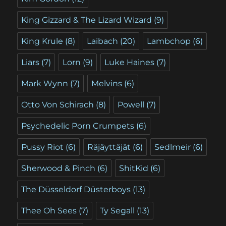
King Gizzard & The Lizard Wizard
(9)
King Krule
(8)
Laibach
(20)
Lambchop
(6)
Liars
(7)
Lorn
(9)
Luke Haines
(7)
Mark Wynn
(7)
Melvins
(6)
Otto Von Schirach
(8)
Powell
(7)
Psychedelic Porn Crumpets
(6)
Pussy Riot
(6)
Räjäyttäjät
(6)
Sedlmeir
(6)
Sherwood & Pinch
(6)
ShitKid
(6)
The Düsseldorf Düsterboys
(13)
Thee Oh Sees
(7)
Ty Segall
(13)