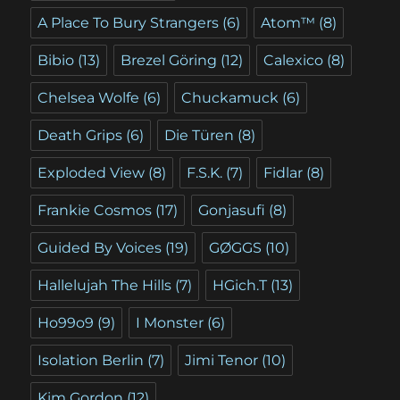
A Place To Bury Strangers
(6)
Atom™
(8)
Bibio
(13)
Brezel Göring
(12)
Calexico
(8)
Chelsea Wolfe
(6)
Chuckamuck
(6)
Death Grips
(6)
Die Türen
(8)
Exploded View
(8)
F.S.K.
(7)
Fidlar
(8)
Frankie Cosmos
(17)
Gonjasufi
(8)
Guided By Voices
(19)
GØGGS
(10)
Hallelujah The Hills
(7)
HGich.T
(13)
Ho99o9
(9)
I Monster
(6)
Isolation Berlin
(7)
Jimi Tenor
(10)
Kim Gordon
(12)