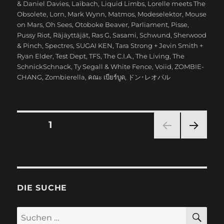
& Daniel Davies
,
Laibach
,
Liquid Limbs
,
Lorelle meets The
Obsolete
,
Lorn
,
Mark Wynn
,
Matmos
,
Modeselektor
,
Mouse
on Mars
,
Oh Sees
,
Otoboke Beaver
,
Parliament
,
Pisse
,
Pussy Riot
,
Räjäyttäjät
,
Ras G
,
Sasami
,
Schwund
,
Sherwood
& Pinch
,
Spectres
,
SUGAI KEN
,
Tara Strong + Jevin Smith +
Ryan Elder
,
Test Dept
,
TFS
,
The C.I.A.
,
The Living
,
The
SchnickSchnack
,
Ty Segall & White Fence
,
Voiid
,
ZOMBIE-
CHANG
,
Zombierella
,
คณะ เบียร์บูด
,
ドン･レオパル
Seitennummerierung
SEITE
1
NÄC
der
HSTE
SEIT
Beiträge
E
DIE SUCHE
SU
Suchen