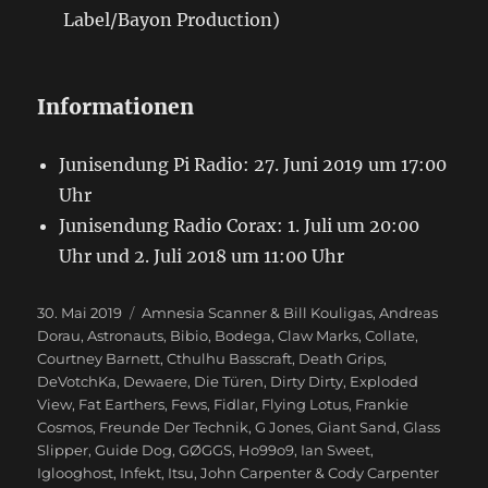
Label/Bayon Production)
Informationen
Junisendung Pi Radio: 27. Juni 2019 um 17:00
Uhr
Junisendung Radio Corax: 1. Juli um 20:00
Uhr und 2. Juli 2018 um 11:00 Uhr
Veröffentlicht
30. Mai 2019
Schlagwörter
Amnesia Scanner & Bill Kouligas
,
Andreas
am
Dorau
,
Astronauts
,
Bibio
,
Bodega
,
Claw Marks
,
Collate
,
Courtney Barnett
,
Cthulhu Basscraft
,
Death Grips
,
DeVotchKa
,
Dewaere
,
Die Türen
,
Dirty Dirty
,
Exploded
View
,
Fat Earthers
,
Fews
,
Fidlar
,
Flying Lotus
,
Frankie
Cosmos
,
Freunde Der Technik
,
G Jones
,
Giant Sand
,
Glass
Slipper
,
Guide Dog
,
GØGGS
,
Ho99o9
,
Ian Sweet
,
Iglooghost
,
Infekt
,
Itsu
,
John Carpenter & Cody Carpenter