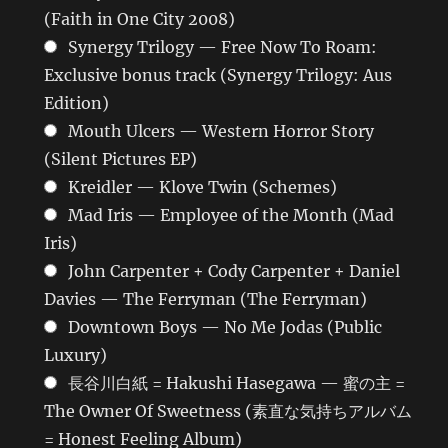
(Faith in One City 2008)
Synergy Trilogy — Free Now To Roam:
Exclusive bonus track (Synergy Trilogy: Aus
Edition)
Mouth Ulcers — Western Horror Story
(Silent Pictures EP)
Kreidler — Klove Twin (Schemes)
Mad Iris — Employee of the Month (Mad
Iris)
John Carpenter + Cody Carpenter + Daniel
Davies — The Ferryman (The Ferryman)
Downtown Boys — No Me Jodas (Public
Luxury)
長谷川白紙 = Hakushi Hasegawa — 蜜の主 =
The Owner Of Sweetness (素直な気持ちアルバム
= Honest Feeling Album)