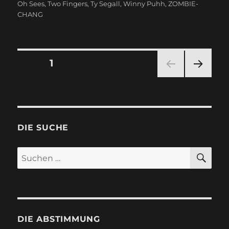
Oh Sees
,
Two Fingers
,
Ty Segall
,
Winny Puhh
,
ZOMBIE-
CHANG
Seitennummerierung
SEITE
1
NÄC
der
HSTE
SEIT
Beiträge
E
DIE SUCHE
SU
Suchen
nach:
DIE ABSTIMMUNG