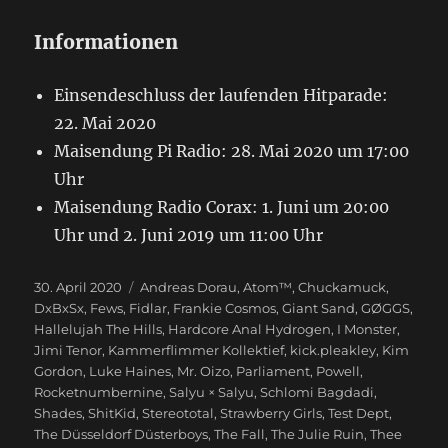
Informationen
Einsendeschluss der laufenden Hitparade:
22. Mai 2020
Maisendung Pi Radio: 28. Mai 2020 um 17:00
Uhr
Maisendung Radio Corax: 1. Juni um 20:00
Uhr und 2. Juni 2019 um 11:00 Uhr
Veröffentlicht
30. April 2020
Schlagwörter
Andreas Dorau
,
Atom™
,
Chuckamuck
,
am
DxBxSx
,
Fews
,
Fidlar
,
Frankie Cosmos
,
Giant Sand
,
GØGGS
,
Hallelujah The Hills
,
Hardcore Anal Hydrogen
,
I Monster
,
Jimi Tenor
,
Kammerflimmer Kollektief
,
kick.pleakley
,
Kim
Gordon
,
Luke Haines
,
Mr. Oizo
,
Parliament
,
Powell
,
Rocketnumbernine
,
Salyu × Salyu
,
Schlomi Bagdadi
,
Shades
,
ShitKid
,
Stereototal
,
Strawberry Girls
,
Test Dept
,
The Düsseldorf Düsterboys
,
The Fall
,
The Julie Ruin
,
Thee