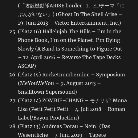
(「攻殻機動隊ARISE border_1」EDテーマ『じ
ぶんがいない』) (Ghost In The Shell Arise –
19. Juni 2013 – Victor Entertainment, Inc.)
(Platz 16) Hallelujah The Hills – I’m in the
Phone Book, I’m on the Planet, I’m Dying
Slowly (A Band Is Something to Figure Out
– 12. April 2016 – Reverse The Tape Decks
ASCAP)
(Platz 15) Rocketnumbernine – Symposium
(MeYouWeYou – 9. August 2013 –
Smalltown Supersound)
(Platz 14) ZOMBIE-CHANG – モナリザ: Mona
Lisa (Petit Petit Petit – 4. Juli 2018 – Roman
Label/Bayon Production)
(Platz 13) Andreas Dorau – Nein! (Das
Wesentliche – 7. Juni 2019 – Tapete