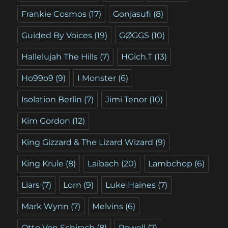
Frankie Cosmos
(17)
Gonjasufi
(8)
Guided By Voices
(19)
GØGGS
(10)
Hallelujah The Hills
(7)
HGich.T
(13)
Ho99o9
(9)
I Monster
(6)
Isolation Berlin
(7)
Jimi Tenor
(10)
Kim Gordon
(12)
King Gizzard & The Lizard Wizard
(9)
King Krule
(8)
Laibach
(20)
Lambchop
(6)
Liars
(7)
Lorn
(9)
Luke Haines
(7)
Mark Wynn
(7)
Melvins
(6)
Otto Von Schirach
(8)
Powell
(7)