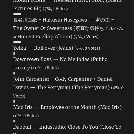
Pictures EP)
(7%, 1 Votes)
長谷川白紙 = Hakushi Hasegawa — 蜜の主 =
The Owner Of Sweetness (素直な気持ちアルバム
= Honest Feeling Album)
(7%, 1 Votes)
Yelka — Roll over (Jeans)
(0%, 0 Votes)
Downtown Boys — No Me Jodas (Public
Luxury)
(0%, 0 Votes)
John Carpenter + Cody Carpenter + Daniel
Davies — The Ferryman (The Ferryman)
(0%, 0
Votes)
Mad Iris — Employee of the Month (Mad Iris)
(0%, 0 Votes)
Dabeull — Indastudio: Close To You (Close To