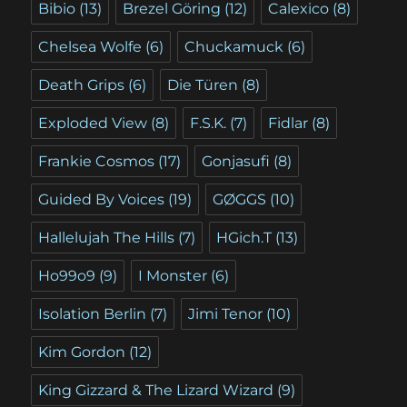
Bibio
(13)
Brezel Göring
(12)
Calexico
(8)
Chelsea Wolfe
(6)
Chuckamuck
(6)
Death Grips
(6)
Die Türen
(8)
Exploded View
(8)
F.S.K.
(7)
Fidlar
(8)
Frankie Cosmos
(17)
Gonjasufi
(8)
Guided By Voices
(19)
GØGGS
(10)
Hallelujah The Hills
(7)
HGich.T
(13)
Ho99o9
(9)
I Monster
(6)
Isolation Berlin
(7)
Jimi Tenor
(10)
Kim Gordon
(12)
King Gizzard & The Lizard Wizard
(9)