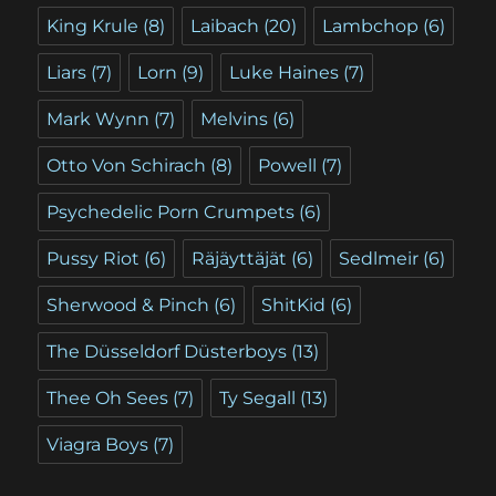
King Krule
(8)
Laibach
(20)
Lambchop
(6)
Liars
(7)
Lorn
(9)
Luke Haines
(7)
Mark Wynn
(7)
Melvins
(6)
Otto Von Schirach
(8)
Powell
(7)
Psychedelic Porn Crumpets
(6)
Pussy Riot
(6)
Räjäyttäjät
(6)
Sedlmeir
(6)
Sherwood & Pinch
(6)
ShitKid
(6)
The Düsseldorf Düsterboys
(13)
Thee Oh Sees
(7)
Ty Segall
(13)
Viagra Boys
(7)