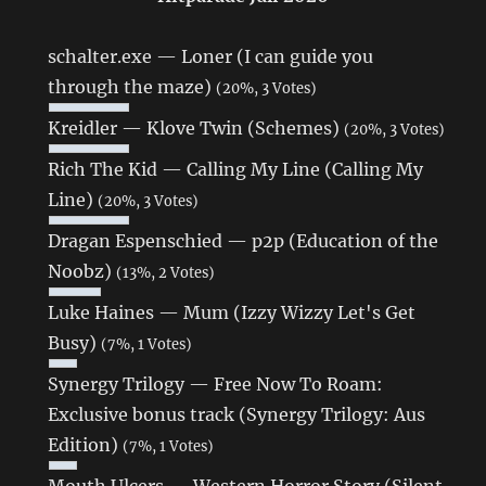
schalter.exe — Loner (I can guide you
through the maze)
(20%, 3 Votes)
Kreidler — Klove Twin (Schemes)
(20%, 3 Votes)
Rich The Kid — Calling My Line (Calling My
Line)
(20%, 3 Votes)
Dragan Espenschied — p2p (Education of the
Noobz)
(13%, 2 Votes)
Luke Haines — Mum (Izzy Wizzy Let's Get
Busy)
(7%, 1 Votes)
Synergy Trilogy — Free Now To Roam:
Exclusive bonus track (Synergy Trilogy: Aus
Edition)
(7%, 1 Votes)
Mouth Ulcers — Western Horror Story (Silent