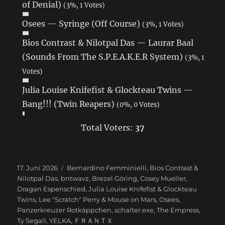
of Denial)
(3%, 1 Votes)
Osees — Syringe (Off Course)
(3%, 1 Votes)
Bios Contrast & Nilotpal Das — Laurar Baal
(Sounds From The S.P.E.A.K.E.R System)
(3%, 1
Votes)
Julia Louise Knifefist & Glockteau Twins —
Bang!!! (Twin Reapers)
(0%, 0 Votes)
Total Voters:
37
Veröffentlicht
17. Juni 2026
Schlagwörter
Bernardino Femminielli
,
Bios Contrast &
am
Nilotpal Das
,
bntwavz
,
Brezel Göring
,
Cosey Mueller
,
Dragan Espenschied
,
Julia Louise Knifefist & Glockteau
Twins
,
Lee "Scratch" Perry & Mouse on Mars
,
Osees
,
Panzerkreuzer Rotkäppchen
,
schalter.exe
,
The Empress
,
Ty Segall
,
YELKA
,
ＦＲＡＮＴＸ