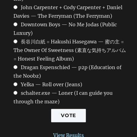
John Carpenter + Cody Carpenter + Daniel
Davies — The Ferryman (The Ferryman)
Downtown Boys — No Me Jodas (Public
Luxury)
長谷川白紙 = Hakushi Hasegawa — 蜜の主 =
The Owner Of Sweetness (素直な気持ちアルバム
= Honest Feeling Album)
Dragan Espenschied — p2p (Education of
the Noobz)
Yelka — Roll over (Jeans)
schalter.exe — Loner (I can guide you
through the maze)
View Results