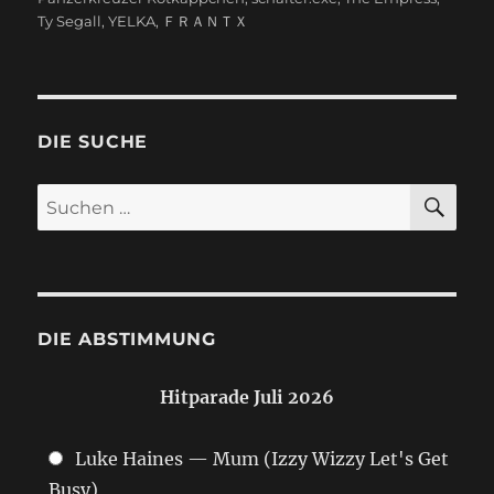
Ty Segall
,
YELKA
,
ＦＲＡＮＴＸ
DIE SUCHE
SU
Suchen
nach:
DIE ABSTIMMUNG
Hitparade Juli 2026
Luke Haines — Mum (Izzy Wizzy Let's Get
Busy)