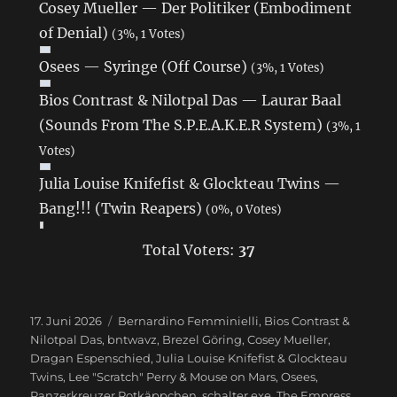
Cosey Mueller — Der Politiker (Embodiment
of Denial)
(3%, 1 Votes)
Osees — Syringe (Off Course)
(3%, 1 Votes)
Bios Contrast & Nilotpal Das — Laurar Baal
(Sounds From The S.P.E.A.K.E.R System)
(3%, 1
Votes)
Julia Louise Knifefist & Glockteau Twins —
Bang!!! (Twin Reapers)
(0%, 0 Votes)
Total Voters:
37
Veröffentlicht
17. Juni 2026
Schlagwörter
Bernardino Femminielli
,
Bios Contrast &
am
Nilotpal Das
,
bntwavz
,
Brezel Göring
,
Cosey Mueller
,
Dragan Espenschied
,
Julia Louise Knifefist & Glockteau
Twins
,
Lee "Scratch" Perry & Mouse on Mars
,
Osees
,
Panzerkreuzer Rotkäppchen
,
schalter.exe
,
The Empress
,