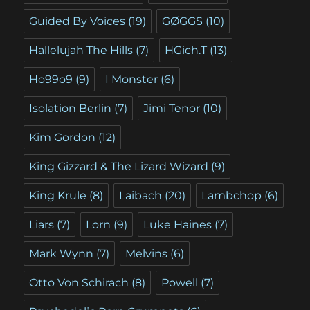
Guided By Voices
(19)
GØGGS
(10)
Hallelujah The Hills
(7)
HGich.T
(13)
Ho99o9
(9)
I Monster
(6)
Isolation Berlin
(7)
Jimi Tenor
(10)
Kim Gordon
(12)
King Gizzard & The Lizard Wizard
(9)
King Krule
(8)
Laibach
(20)
Lambchop
(6)
Liars
(7)
Lorn
(9)
Luke Haines
(7)
Mark Wynn
(7)
Melvins
(6)
Otto Von Schirach
(8)
Powell
(7)