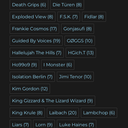
Death Grips
(6)
Die Türen
(8)
Exploded View
(8)
F.S.K.
(7)
Fidlar
(8)
Frankie Cosmos
(17)
Gonjasufi
(8)
Guided By Voices
(19)
GØGGS
(10)
Hallelujah The Hills
(7)
HGich.T
(13)
Ho99o9
(9)
I Monster
(6)
Isolation Berlin
(7)
Jimi Tenor
(10)
Kim Gordon
(12)
King Gizzard & The Lizard Wizard
(9)
King Krule
(8)
Laibach
(20)
Lambchop
(6)
Liars
(7)
Lorn
(9)
Luke Haines
(7)