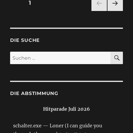
Seitennummerierung
SEITE
1
NÄC
der
HSTE
SEIT
Beiträge
E
DIE SUCHE
SU
Suchen
nach:
DIE ABSTIMMUNG
Hitparade Juli 2026
schalter.exe — Loner (I can guide you