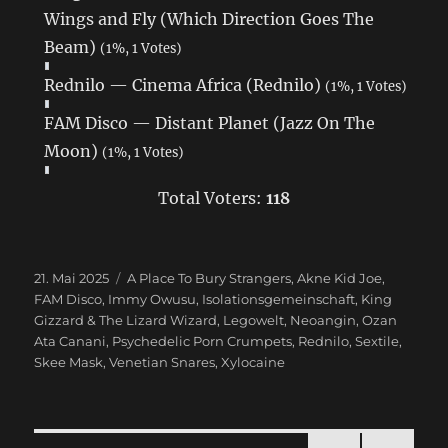
Wings and Fly (Which Direction Goes The
Beam)
(1%, 1 Votes)
Rednilo — Cinema Africa (Rednilo)
(1%, 1 Votes)
FAM Disco — Distant Planet (Jazz On The
Moon)
(1%, 1 Votes)
Total Voters:
118
Veröffentlicht
21. Mai 2025
Schlagwörter
A Place To Bury Strangers
,
Akne Kid Joe
,
am
FAM Disco
,
Immy Owusu
,
Isolationsgemeinschaft
,
King
Gizzard & The Lizard Wizard
,
Legowelt
,
Neoangin
,
Ozan
Ata Canani
,
Psychedelic Porn Crumpets
,
Rednilo
,
Sextile
,
Skee Mask
,
Venetian Snares
,
Xylocaine