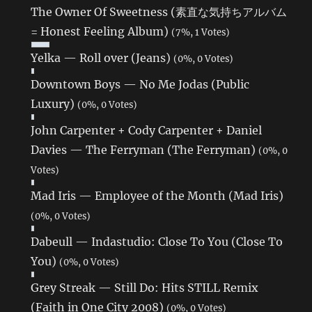
The Owner Of Sweetness (素直な気持ちアルバム
= Honest Feeling Album)
(7%, 1 Votes)
Yelka — Roll over (Jeans)
(0%, 0 Votes)
Downtown Boys — No Me Jodas (Public
Luxury)
(0%, 0 Votes)
John Carpenter + Cody Carpenter + Daniel
Davies — The Ferryman (The Ferryman)
(0%, 0
Votes)
Mad Iris — Employee of the Month (Mad Iris)
(0%, 0 Votes)
Dabeull — Indastudio: Close To You (Close To
You)
(0%, 0 Votes)
Grey Streak — Still Do: Hits STILL Remix
(Faith in One City 2008)
(0%, 0 Votes)