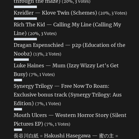
through the maze)
(20%, 3 Votes)
Kreidler — Klove Twin (Schemes)
(20%, 3 Votes)
Rich The Kid — Calling My Line (Calling My
Line)
(20%, 3 Votes)
Dragan Espenschied — p2p (Education of the
Noobz)
(13%, 2 Votes)
Luke Haines — Mum (Izzy Wizzy Let's Get
Busy)
(7%, 1 Votes)
Synergy Trilogy — Free Now To Roam:
Exclusive bonus track (Synergy Trilogy: Aus
Edition)
(7%, 1 Votes)
Mouth Ulcers — Western Horror Story (Silent
Pictures EP)
(7%, 1 Votes)
長谷川白紙 = Hakushi Hasegawa — 蜜の主 =