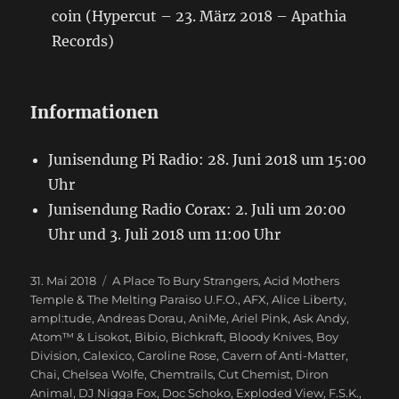
coin (Hypercut – 23. März 2018 – Apathia
Records)
Informationen
Junisendung Pi Radio: 28. Juni 2018 um 15:00
Uhr
Junisendung Radio Corax: 2. Juli um 20:00
Uhr und 3. Juli 2018 um 11:00 Uhr
Veröffentlicht
31. Mai 2018
Schlagwörter
A Place To Bury Strangers
,
Acid Mothers
am
Temple & The Melting Paraiso U.F.O.
,
AFX
,
Alice Liberty
,
ampl:tude
,
Andreas Dorau
,
AniMe
,
Ariel Pink
,
Ask Andy
,
Atom™ & Lisokot
,
Bibio
,
Bichkraft
,
Bloody Knives
,
Boy
Division
,
Calexico
,
Caroline Rose
,
Cavern of Anti-Matter
,
Chai
,
Chelsea Wolfe
,
Chemtrails
,
Cut Chemist
,
Diron
Animal
,
DJ Nigga Fox
,
Doc Schoko
,
Exploded View
,
F.S.K.
,