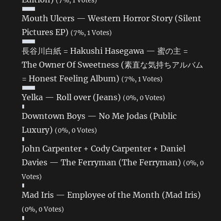
Mouth Ulcers — Western Horror Story (Silent
Pictures EP)
(7%, 1 Votes)
長谷川白紙 = Hakushi Hasegawa — 蜜の主 =
The Owner Of Sweetness (素直な気持ちアルバム
= Honest Feeling Album)
(7%, 1 Votes)
Yelka — Roll over (Jeans)
(0%, 0 Votes)
Downtown Boys — No Me Jodas (Public
Luxury)
(0%, 0 Votes)
John Carpenter + Cody Carpenter + Daniel
Davies — The Ferryman (The Ferryman)
(0%, 0
Votes)
Mad Iris — Employee of the Month (Mad Iris)
(0%, 0 Votes)