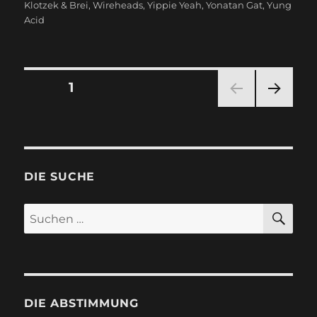
Klotzek & Brei
,
Wireheads
,
Yippie Yeah
,
Yonatan Gat
,
Yung
Acid
Seitennummerierung
SEITE
1
NÄC
der
HSTE
SEIT
Beiträge
E
DIE SUCHE
SU
Suchen
nach:
DIE ABSTIMMUNG