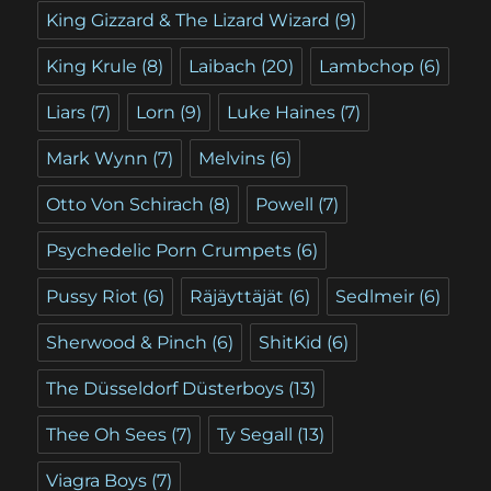
King Gizzard & The Lizard Wizard
(9)
King Krule
(8)
Laibach
(20)
Lambchop
(6)
Liars
(7)
Lorn
(9)
Luke Haines
(7)
Mark Wynn
(7)
Melvins
(6)
Otto Von Schirach
(8)
Powell
(7)
Psychedelic Porn Crumpets
(6)
Pussy Riot
(6)
Räjäyttäjät
(6)
Sedlmeir
(6)
Sherwood & Pinch
(6)
ShitKid
(6)
The Düsseldorf Düsterboys
(13)
Thee Oh Sees
(7)
Ty Segall
(13)
Viagra Boys
(7)