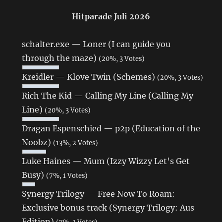
Hitparade Juli 2026
schalter.exe — Loner (I can guide you
through the maze)
(20%, 3 Votes)
Kreidler — Klove Twin (Schemes)
(20%, 3 Votes)
Rich The Kid — Calling My Line (Calling My
Line)
(20%, 3 Votes)
Dragan Espenschied — p2p (Education of the
Noobz)
(13%, 2 Votes)
Luke Haines — Mum (Izzy Wizzy Let's Get
Busy)
(7%, 1 Votes)
Synergy Trilogy — Free Now To Roam:
Exclusive bonus track (Synergy Trilogy: Aus
Edition)
(7%, 1 Votes)