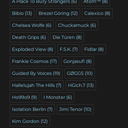
A Place To Bury Strangers
(6)
Atom™
(8)
Bibio
(13)
Brezel Göring
(12)
Calexico
(8)
Chelsea Wolfe
(6)
Chuckamuck
(6)
Death Grips
(6)
Die Türen
(8)
Exploded View
(8)
F.S.K.
(7)
Fidlar
(8)
Frankie Cosmos
(17)
Gonjasufi
(8)
Guided By Voices
(19)
GØGGS
(10)
Hallelujah The Hills
(7)
HGich.T
(13)
Ho99o9
(9)
I Monster
(6)
Isolation Berlin
(7)
Jimi Tenor
(10)
Kim Gordon
(12)