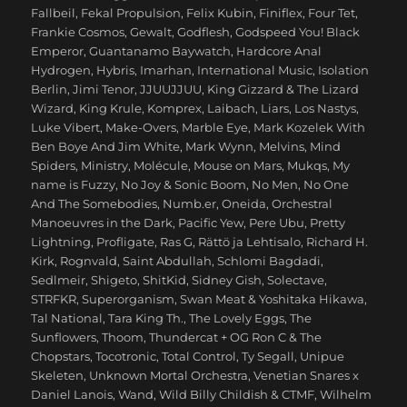
Fallbeil
,
Fekal Propulsion
,
Felix Kubin
,
Finiflex
,
Four Tet
,
Frankie Cosmos
,
Gewalt
,
Godflesh
,
Godspeed You! Black
Emperor
,
Guantanamo Baywatch
,
Hardcore Anal
Hydrogen
,
Hybris
,
Imarhan
,
International Music
,
Isolation
Berlin
,
Jimi Tenor
,
JJUUJJUU
,
King Gizzard & The Lizard
Wizard
,
King Krule
,
Komprex
,
Laibach
,
Liars
,
Los Nastys
,
Luke Vibert
,
Make-Overs
,
Marble Eye
,
Mark Kozelek With
Ben Boye And Jim White
,
Mark Wynn
,
Melvins
,
Mind
Spiders
,
Ministry
,
Molécule
,
Mouse on Mars
,
Mukqs
,
My
name is Fuzzy
,
No Joy & Sonic Boom
,
No Men
,
No One
And The Somebodies
,
Numb.er
,
Oneida
,
Orchestral
Manoeuvres in the Dark
,
Pacific Yew
,
Pere Ubu
,
Pretty
Lightning
,
Profligate
,
Ras G
,
Rättö ja Lehtisalo
,
Richard H.
Kirk
,
Rognvald
,
Saint Abdullah
,
Schlomi Bagdadi
,
Sedlmeir
,
Shigeto
,
ShitKid
,
Sidney Gish
,
Solectave
,
STRFKR
,
Superorganism
,
Swan Meat & Yoshitaka Hikawa
,
Tal National
,
Tara King Th.
,
The Lovely Eggs
,
The
Sunflowers
,
Thoom
,
Thundercat + OG Ron C & The
Chopstars
,
Tocotronic
,
Total Control
,
Ty Segall
,
Unipue
Skeleten
,
Unknown Mortal Orchestra
,
Venetian Snares x
Daniel Lanois
,
Wand
,
Wild Billy Childish & CTMF
,
Wilhelm