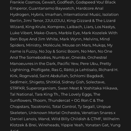
Frankie Cosmos
,
Gewalt
,
Godflesh
,
Godspeed You! Black
Emperor
,
Guantanamo Baywatch
,
Hardcore Anal
Hydrogen
,
Hybris
,
Imarhan
,
International Music
,
Isolation
Berlin
,
Jimi Tenor
,
JJUUJJUU
,
King Gizzard & The Lizard
Wizard
,
King Krule
,
Komprex
,
Laibach
,
Liars
,
Los Nastys
,
Luke Vibert
,
Make-Overs
,
Marble Eye
,
Mark Kozelek With
Ben Boye And Jim White
,
Mark Wynn
,
Melvins
,
Mind
Spiders
,
Ministry
,
Molécule
,
Mouse on Mars
,
Mukqs
,
My
name is Fuzzy
,
No Joy & Sonic Boom
,
No Men
,
No One
And The Somebodies
,
Numb.er
,
Oneida
,
Orchestral
Manoeuvres in the Dark
,
Pacific Yew
,
Pere Ubu
,
Pretty
Lightning
,
Profligate
,
Ras G
,
Rättö ja Lehtisalo
,
Richard H.
Kirk
,
Rognvald
,
Saint Abdullah
,
Schlomi Bagdadi
,
Sedlmeir
,
Shigeto
,
ShitKid
,
Sidney Gish
,
Solectave
,
STRFKR
,
Superorganism
,
Swan Meat & Yoshitaka Hikawa
,
Tal National
,
Tara King Th.
,
The Lovely Eggs
,
The
Sunflowers
,
Thoom
,
Thundercat + OG Ron C & The
Chopstars
,
Tocotronic
,
Total Control
,
Ty Segall
,
Unipue
Skeleten
,
Unknown Mortal Orchestra
,
Venetian Snares x
Daniel Lanois
,
Wand
,
Wild Billy Childish & CTMF
,
Wilhelm
Klotzek & Brei
,
Wireheads
,
Yippie Yeah
,
Yonatan Gat
,
Yung
Acid