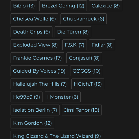
Bibio
(13)
Brezel Göring
(12)
Calexico
(8)
Chelsea Wolfe
(6)
Chuckamuck
(6)
Death Grips
(6)
Die Türen
(8)
Exploded View
(8)
F.S.K.
(7)
Fidlar
(8)
Frankie Cosmos
(17)
Gonjasufi
(8)
Guided By Voices
(19)
GØGGS
(10)
Hallelujah The Hills
(7)
HGich.T
(13)
Ho99o9
(9)
I Monster
(6)
Isolation Berlin
(7)
Jimi Tenor
(10)
Kim Gordon
(12)
King Gizzard & The Lizard Wizard
(9)