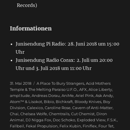
Records)
Informationen
Junisendung Pi Radio: 28. Juni 2018 um 15:00
Uhr
Junisendung Radio Corax: 2. Juli um 20:00
Uhr und 3. Juli 2018 um 11:00 Uhr
Veröffentlicht
31. Mai 2018
Schlagwörter
A Place To Bury Strangers
,
Acid Mothers
am
Temple & The Melting Paraiso U.F.O.
,
AFX
,
Alice Liberty
,
ampl:tude
,
Andreas Dorau
,
AniMe
,
Ariel Pink
,
Ask Andy
,
Atom™ & Lisokot
,
Bibio
,
Bichkraft
,
Bloody Knives
,
Boy
Division
,
Calexico
,
Caroline Rose
,
Cavern of Anti-Matter
,
Chai
,
Chelsea Wolfe
,
Chemtrails
,
Cut Chemist
,
Diron
Animal
,
DJ Nigga Fox
,
Doc Schoko
,
Exploded View
,
F.S.K.
,
Fallbeil
,
Fekal Propulsion
,
Felix Kubin
,
Finiflex
,
Four Tet
,