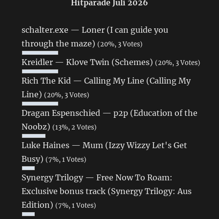
Hitparade Juli 2026
schalter.exe — Loner (I can guide you
through the maze)
(20%, 3 Votes)
Kreidler — Klove Twin (Schemes)
(20%, 3 Votes)
Rich The Kid — Calling My Line (Calling My
Line)
(20%, 3 Votes)
Dragan Espenschied — p2p (Education of the
Noobz)
(13%, 2 Votes)
Luke Haines — Mum (Izzy Wizzy Let's Get
Busy)
(7%, 1 Votes)
Synergy Trilogy — Free Now To Roam:
Exclusive bonus track (Synergy Trilogy: Aus
Edition)
(7%, 1 Votes)