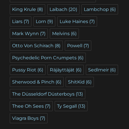
King Krule
(8)
Laibach
(20)
Lambchop
(6)
Liars
(7)
Lorn
(9)
Luke Haines
(7)
Mark Wynn
(7)
Melvins
(6)
Otto Von Schirach
(8)
Powell
(7)
Psychedelic Porn Crumpets
(6)
Pussy Riot
(6)
Räjäyttäjät
(6)
Sedlmeir
(6)
Sherwood & Pinch
(6)
ShitKid
(6)
The Düsseldorf Düsterboys
(13)
Thee Oh Sees
(7)
Ty Segall
(13)
Viagra Boys
(7)