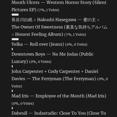
Mouth Ulcers — Western Horror Story (Silent
Pictures EP)
(7%, 1 Votes)
長谷川白紙 = Hakushi Hasegawa — 蜜の主 =
The Owner Of Sweetness (素直な気持ちアルバム
= Honest Feeling Album)
(7%, 1 Votes)
Yelka — Roll over (Jeans)
(0%, 0 Votes)
Downtown Boys — No Me Jodas (Public
Luxury)
(0%, 0 Votes)
John Carpenter + Cody Carpenter + Daniel
Davies — The Ferryman (The Ferryman)
(0%, 0
Votes)
Mad Iris — Employee of the Month (Mad Iris)
(0%, 0 Votes)
Dabeull — Indastudio: Close To You (Close To