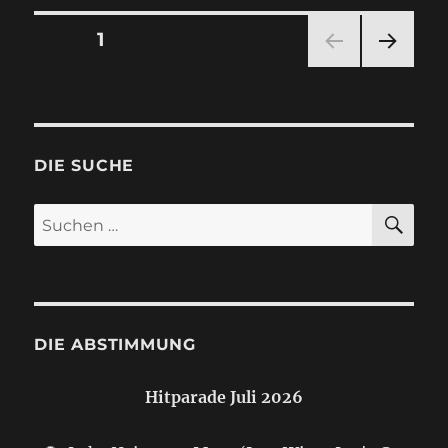
Seitennummerierung
SEITE
1
NÄC
der
HSTE
SEIT
Beiträge
E
DIE SUCHE
SU
Suchen
nach:
DIE ABSTIMMUNG
Hitparade Juli 2026