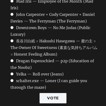
Mad Iris — Employee of the Month (Mad
Iris)
John Carpenter + Cody Carpenter + Daniel
Davies — The Ferryman (The Ferryman)
Downtown Boys — No Me Jodas (Public
Luxury)
長谷川白紙 = Hakushi Hasegawa — 蜜の主 =
The Owner Of Sweetness (素直な気持ちアルバム
= Honest Feeling Album)
Dragan Espenschied — p2p (Education of
the Noobz)
Yelka — Roll over (Jeans)
schalter.exe — Loner (I can guide you
through the maze)