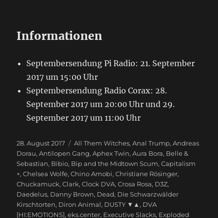
Informationen
Septembersendung Pi Radio: 21. September
2017 um 15:00 Uhr
Septembersendung Radio Corax: 28.
September 2017 um 20:00 Uhr und 29.
September 2017 um 11:00 Uhr
Veröffentlicht
28. August 2017
Schlagwörter
All Them Witches
,
Anal Trump
,
Andreas
am
Dorau
,
Antilopen Gang
,
Aphex Twin
,
Aura Bora
,
Belle &
Sebastian
,
Bibio
,
Bip and the Midtown Scum
,
Capitalism
+
,
Chelsea Wolfe
,
Chino Amobi
,
Christiane Rösinger
,
Chuckamuck
,
Clark
,
Clock DVA
,
Crosa Rosa
,
D3Z
,
Daedelus
,
Danny Brown
,
Dead
,
Die Schwarzwälder
Kirschtorten
,
Diron Animal
,
DUSTY ▼▲
,
DVA
[HI:EMOTIONS]
,
eks.center
,
Executive Slacks
,
Exploded