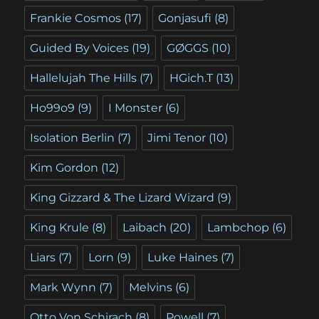
Frankie Cosmos
(17)
Gonjasufi
(8)
Guided By Voices
(19)
GØGGS
(10)
Hallelujah The Hills
(7)
HGich.T
(13)
Ho99o9
(9)
I Monster
(6)
Isolation Berlin
(7)
Jimi Tenor
(10)
Kim Gordon
(12)
King Gizzard & The Lizard Wizard
(9)
King Krule
(8)
Laibach
(20)
Lambchop
(6)
Liars
(7)
Lorn
(9)
Luke Haines
(7)
Mark Wynn
(7)
Melvins
(6)
Otto Von Schirach
(8)
Powell
(7)