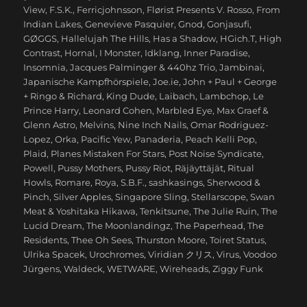
View
,
F.S.K.
,
Ferricjohnsson
,
Flørist Presents V. Rosso
,
From
Indian Lakes
,
Genevieve Pasquier
,
Gnod
,
Gonjasufi
,
GØGGS
,
Hallelujah The Hills
,
Has a Shadow
,
HGich.T
,
High
Contrast
,
Hornal
,
I Monster
,
Idklang
,
Inner Paradise
,
Insomnia
,
Jacques Palminger & 440hz Trio
,
Jambinai
,
Japanische Kampfhörspiele
,
Joe.ie
,
John + Paul + George
+ Ringo & Richard
,
King Dude
,
Laibach
,
Lambchop
,
Le
Prince Harry
,
Leonard Cohen
,
Marbled Eye
,
Max Graef &
Glenn Astro
,
Melvins
,
Nine Inch Nails
,
Omar Rodriguez-
Lopez
,
Orka
,
Pacific Yew
,
Panaderia
,
Peach Kelli Pop
,
Plaid
,
Planes Mistaken For Stars
,
Post Noise Syndicate
,
Powell
,
Pussy Mothers
,
Pussy Riot
,
Räjäyttäjät
,
Ritual
Howls
,
Romare
,
Roya
,
S.B.F.
,
sashkasings
,
Sherwood &
Pinch
,
Silver Apples
,
Singapore Sling
,
Stellarscope
,
Swan
Meat & Yoshitaka Hikawa
,
Tenkitsune
,
The Julie Ruin
,
The
Lucid Dream
,
The Moonlandingz
,
The Paperhead
,
The
Residents
,
Thee Oh Sees
,
Thurston Moore
,
Toiret Status
,
Ulrika Spacek
,
Urochromes
,
Viridian クリス
,
Virus
,
Voodoo
Jürgens
,
Waldeck
,
WETWARE
,
Wireheads
,
Ziggy Funk