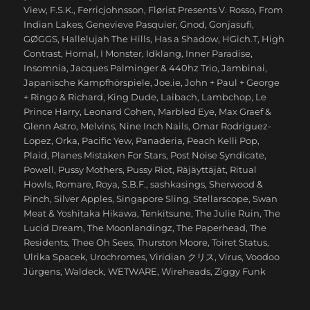
View
,
F.S.K.
,
Ferricjohnsson
,
Flørist Presents V. Rosso
,
From
Indian Lakes
,
Genevieve Pasquier
,
Gnod
,
Gonjasufi
,
GØGGS
,
Hallelujah The Hills
,
Has a Shadow
,
HGich.T
,
High
Contrast
,
Hornal
,
I Monster
,
Idklang
,
Inner Paradise
,
Insomnia
,
Jacques Palminger & 440hz Trio
,
Jambinai
,
Japanische Kampfhörspiele
,
Joe.ie
,
John + Paul + George
+ Ringo & Richard
,
King Dude
,
Laibach
,
Lambchop
,
Le
Prince Harry
,
Leonard Cohen
,
Marbled Eye
,
Max Graef &
Glenn Astro
,
Melvins
,
Nine Inch Nails
,
Omar Rodriguez-
Lopez
,
Orka
,
Pacific Yew
,
Panaderia
,
Peach Kelli Pop
,
Plaid
,
Planes Mistaken For Stars
,
Post Noise Syndicate
,
Powell
,
Pussy Mothers
,
Pussy Riot
,
Räjäyttäjät
,
Ritual
Howls
,
Romare
,
Roya
,
S.B.F.
,
sashkasings
,
Sherwood &
Pinch
,
Silver Apples
,
Singapore Sling
,
Stellarscope
,
Swan
Meat & Yoshitaka Hikawa
,
Tenkitsune
,
The Julie Ruin
,
The
Lucid Dream
,
The Moonlandingz
,
The Paperhead
,
The
Residents
,
Thee Oh Sees
,
Thurston Moore
,
Toiret Status
,
Ulrika Spacek
,
Urochromes
,
Viridian クリス
,
Virus
,
Voodoo
Jürgens
,
Waldeck
,
WETWARE
,
Wireheads
,
Ziggy Funk