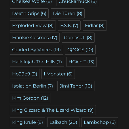
Chelsea Wolfe
(6)
Chuckamuck
(6)
Death Grips
(6)
Die Türen
(8)
Exploded View
(8)
F.S.K.
(7)
Fidlar
(8)
Frankie Cosmos
(17)
Gonjasufi
(8)
Guided By Voices
(19)
GØGGS
(10)
Hallelujah The Hills
(7)
HGich.T
(13)
Ho99o9
(9)
I Monster
(6)
Isolation Berlin
(7)
Jimi Tenor
(10)
Kim Gordon
(12)
King Gizzard & The Lizard Wizard
(9)
King Krule
(8)
Laibach
(20)
Lambchop
(6)