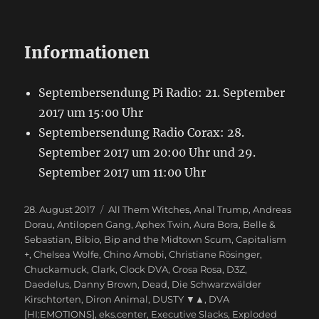
Informationen
Septembersendung Pi Radio: 21. September
2017 um 15:00 Uhr
Septembersendung Radio Corax: 28.
September 2017 um 20:00 Uhr und 29.
September 2017 um 11:00 Uhr
Veröffentlicht
28. August 2017
Schlagwörter
All Them Witches
,
Anal Trump
,
Andreas
am
Dorau
,
Antilopen Gang
,
Aphex Twin
,
Aura Bora
,
Belle &
Sebastian
,
Bibio
,
Bip and the Midtown Scum
,
Capitalism
+
,
Chelsea Wolfe
,
Chino Amobi
,
Christiane Rösinger
,
Chuckamuck
,
Clark
,
Clock DVA
,
Crosa Rosa
,
D3Z
,
Daedelus
,
Danny Brown
,
Dead
,
Die Schwarzwälder
Kirschtorten
,
Diron Animal
,
DUSTY ▼▲
,
DVA
[HI:EMOTIONS]
,
eks.center
,
Executive Slacks
,
Exploded