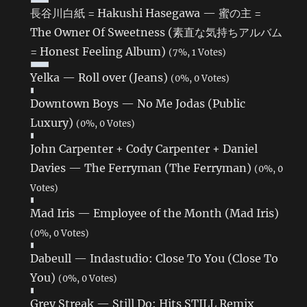
長谷川白紙 = Hakushi Hasegawa — 蜜の主 =
The Owner Of Sweetness (素直な気持ちアルバム
= Honest Feeling Album)
(7%, 1 Votes)
Yelka — Roll over (Jeans)
(0%, 0 Votes)
Downtown Boys — No Me Jodas (Public
Luxury)
(0%, 0 Votes)
John Carpenter + Cody Carpenter + Daniel
Davies — The Ferryman (The Ferryman)
(0%, 0
Votes)
Mad Iris — Employee of the Month (Mad Iris)
(0%, 0 Votes)
Dabeull — Indastudio: Close To You (Close To
You)
(0%, 0 Votes)
Grey Streak — Still Do: Hits STILL Remix