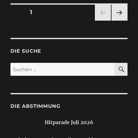
Seitennummerierung
SEITE
1
NÄC
der
HSTE
SEIT
Beiträge
E
DIE SUCHE
SU
Suchen
nach:
DIE ABSTIMMUNG
Hitparade Juli 2026