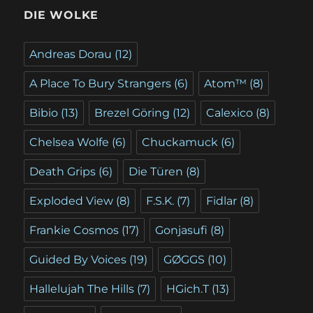
DIE WOLKE
Andreas Dorau
(12)
A Place To Bury Strangers
(6)
Atom™
(8)
Bibio
(13)
Brezel Göring
(12)
Calexico
(8)
Chelsea Wolfe
(6)
Chuckamuck
(6)
Death Grips
(6)
Die Türen
(8)
Exploded View
(8)
F.S.K.
(7)
Fidlar
(8)
Frankie Cosmos
(17)
Gonjasufi
(8)
Guided By Voices
(19)
GØGGS
(10)
Hallelujah The Hills
(7)
HGich.T
(13)