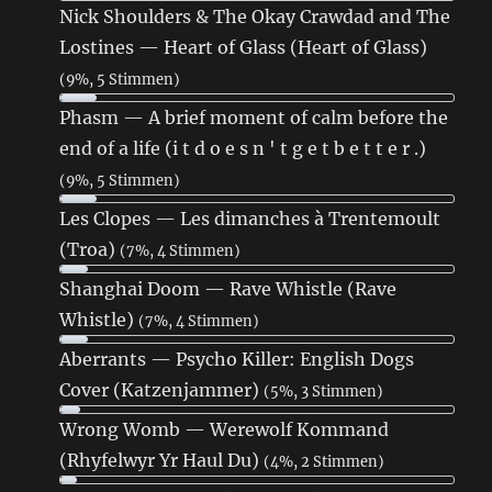
Nick Shoulders & The Okay Crawdad and The
Lostines — Heart of Glass (Heart of Glass)
(9%, 5 Stimmen)
Phasm — A brief moment of calm before the
end of a life (i t d o e s n ' t g e t b e t t e r .)
(9%, 5 Stimmen)
Les Clopes — Les dimanches à Trentemoult
(Troa)
(7%, 4 Stimmen)
Shanghai Doom — Rave Whistle (Rave
Whistle)
(7%, 4 Stimmen)
Aberrants — Psycho Killer: English Dogs
Cover (Katzenjammer)
(5%, 3 Stimmen)
Wrong Womb — Werewolf Kommand
(Rhyfelwyr Yr Haul Du)
(4%, 2 Stimmen)