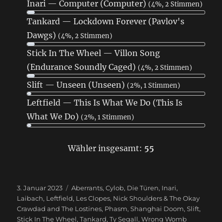
Inari — Computer (Computer)
(4%, 2 Stimmen)
Tankard — Lockdown Forever (Pavlov's
Dawgs)
(4%, 2 Stimmen)
Stick In The Wheel — Villon Song
(Endurance Soundly Caged)
(4%, 2 Stimmen)
Slift — Unseen (Unseen)
(2%, 1 Stimmen)
Leftfield — This Is What We Do (This Is
What We Do)
(2%, 1 Stimmen)
Wähler insgesamt:
55
Veröffentlicht
3. Januar 2023
Schlagwörter
Aberrants
,
Cylob
,
Die Türen
,
Inari
,
am
Laibach
,
Leftfield
,
Les Clopes
,
Nick Shoulders & The Okay
Crawdad and The Lostines
,
Phasm
,
Shanghai Doom
,
Slift
,
Stick In The Wheel
,
Tankard
,
Ty Segall
,
Wrong Womb