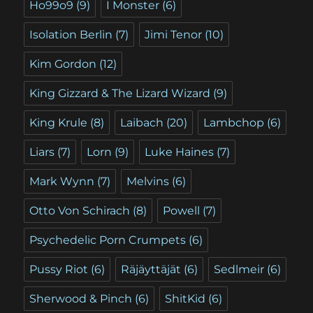
Ho99o9
(9)
I Monster
(6)
Isolation Berlin
(7)
Jimi Tenor
(10)
Kim Gordon
(12)
King Gizzard & The Lizard Wizard
(9)
King Krule
(8)
Laibach
(20)
Lambchop
(6)
Liars
(7)
Lorn
(9)
Luke Haines
(7)
Mark Wynn
(7)
Melvins
(6)
Otto Von Schirach
(8)
Powell
(7)
Psychedelic Porn Crumpets
(6)
Pussy Riot
(6)
Räjäyttäjät
(6)
Sedlmeir
(6)
Sherwood & Pinch
(6)
ShitKid
(6)