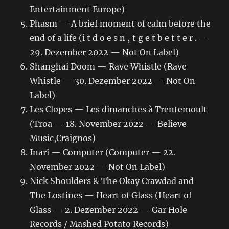
Entertainment Europe)
Phasm — A brief moment of calm before the
end of a life (i t d o e s n ‚ t g e t b e t t e r . —
29. Dezember 2022 — Not On Label)
Shanghai Doom — Rave Whistle (Rave
Whistle — 30. Dezember 2022 — Not On
Label)
Les Clopes — Les dimanches à Trentemoult
(Troa — 18. November 2022 — Believe
Music,Craignos)
Inari — Computer (Computer — 22.
November 2022 — Not On Label)
Nick Shoulders & The Okay Crawdad and
The Lostines — Heart of Glass (Heart of
Glass — 2. Dezember 2022 — Gar Hole
Records / Mashed Potato Records)