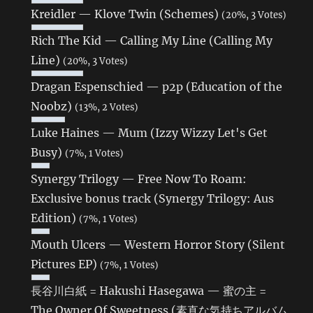
Kreidler — Klove Twin (Schemes)
(20%, 3 Votes)
Rich The Kid — Calling My Line (Calling My
Line)
(20%, 3 Votes)
Dragan Espenschied — p2p (Education of the
Noobz)
(13%, 2 Votes)
Luke Haines — Mum (Izzy Wizzy Let's Get
Busy)
(7%, 1 Votes)
Synergy Trilogy — Free Now To Roam:
Exclusive bonus track (Synergy Trilogy: Aus
Edition)
(7%, 1 Votes)
Mouth Ulcers — Western Horror Story (Silent
Pictures EP)
(7%, 1 Votes)
長谷川白紙 = Hakushi Hasegawa — 蜜の主 =
The Owner Of Sweetness (素直な気持ちアルバム