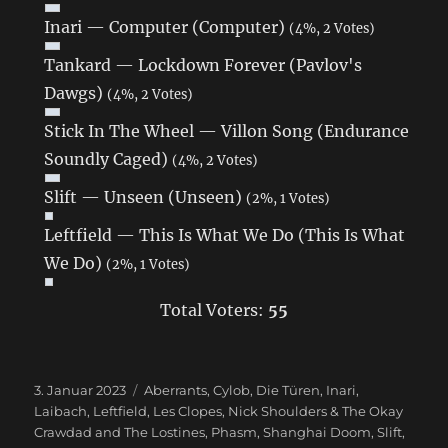
Inari — Computer (Computer)
(4%, 2 Votes)
Tankard — Lockdown Forever (Pavlov's
Dawgs)
(4%, 2 Votes)
Stick In The Wheel — Villon Song (Endurance
Soundly Caged)
(4%, 2 Votes)
Slift — Unseen (Unseen)
(2%, 1 Votes)
Leftfield — This Is What We Do (This Is What
We Do)
(2%, 1 Votes)
Total Voters:
55
Veröffentlicht
3. Januar 2023
Schlagwörter
Aberrants
,
Cylob
,
Die Türen
,
Inari
,
am
Laibach
,
Leftfield
,
Les Clopes
,
Nick Shoulders & The Okay
Crawdad and The Lostines
,
Phasm
,
Shanghai Doom
,
Slift
,