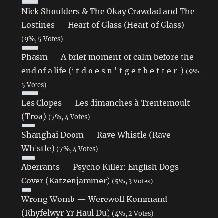
Nick Shoulders & The Okay Crawdad and The
Lostines — Heart of Glass (Heart of Glass)
(9%, 5 Votes)
Phasm — A brief moment of calm before the
end of a life (i t d o e s n ' t g e t b e t t e r .)
(9%,
5 Votes)
Les Clopes — Les dimanches à Trentemoult
(Troa)
(7%, 4 Votes)
Shanghai Doom — Rave Whistle (Rave
Whistle)
(7%, 4 Votes)
Aberrants — Psycho Killer: English Dogs
Cover (Katzenjammer)
(5%, 3 Votes)
Wrong Womb — Werewolf Kommand
(Rhyfelwyr Yr Haul Du)
(4%, 2 Votes)