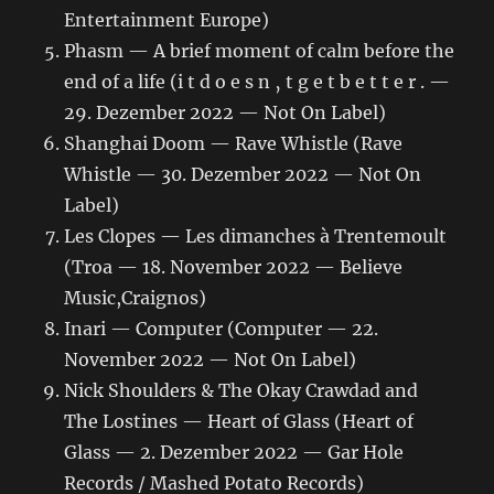
Entertainment Europe)
Phasm — A brief moment of calm before the
end of a life (i t d o e s n ‚ t g e t b e t t e r . —
29. Dezember 2022 — Not On Label)
Shanghai Doom — Rave Whistle (Rave
Whistle — 30. Dezember 2022 — Not On
Label)
Les Clopes — Les dimanches à Trentemoult
(Troa — 18. November 2022 — Believe
Music,Craignos)
Inari — Computer (Computer — 22.
November 2022 — Not On Label)
Nick Shoulders & The Okay Crawdad and
The Lostines — Heart of Glass (Heart of
Glass — 2. Dezember 2022 — Gar Hole
Records / Mashed Potato Records)