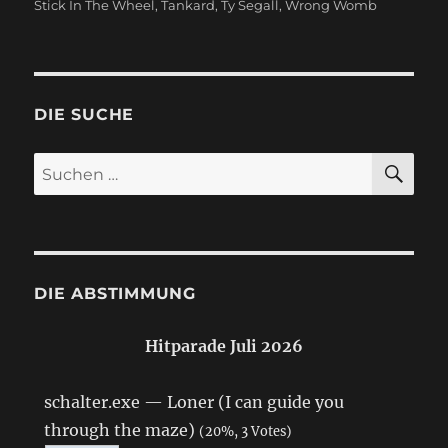
Stick In The Wheel
,
Tankard
,
Ty Segall
,
Wrong Womb
DIE SUCHE
SU
Suchen
nach:
DIE ABSTIMMUNG
Hitparade Juli 2026
schalter.exe — Loner (I can guide you
through the maze)
(20%, 3 Votes)