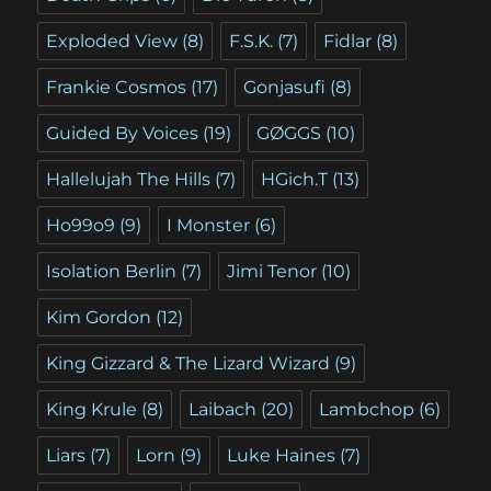
Exploded View
(8)
F.S.K.
(7)
Fidlar
(8)
Frankie Cosmos
(17)
Gonjasufi
(8)
Guided By Voices
(19)
GØGGS
(10)
Hallelujah The Hills
(7)
HGich.T
(13)
Ho99o9
(9)
I Monster
(6)
Isolation Berlin
(7)
Jimi Tenor
(10)
Kim Gordon
(12)
King Gizzard & The Lizard Wizard
(9)
King Krule
(8)
Laibach
(20)
Lambchop
(6)
Liars
(7)
Lorn
(9)
Luke Haines
(7)