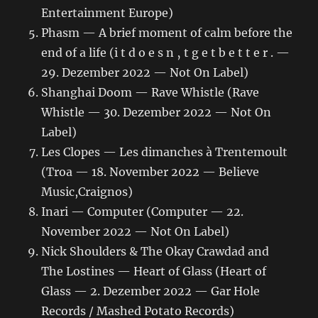
Entertainment Europe)
Phasm — A brief moment of calm before the
end of a life (i t d o e s n ‚ t g e t b e t t e r . —
29. Dezember 2022 — Not On Label)
Shanghai Doom — Rave Whistle (Rave
Whistle — 30. Dezember 2022 — Not On
Label)
Les Clopes — Les dimanches à Trentemoult
(Troa — 18. November 2022 — Believe
Music,Craignos)
Inari — Computer (Computer — 22.
November 2022 — Not On Label)
Nick Shoulders & The Okay Crawdad and
The Lostines — Heart of Glass (Heart of
Glass — 2. Dezember 2022 — Gar Hole
Records / Mashed Potato Records)