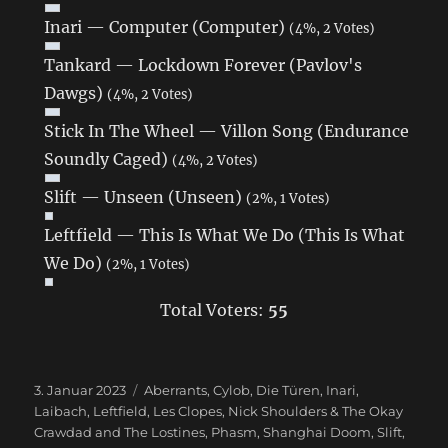
Inari — Computer (Computer)
(4%, 2 Votes)
Tankard — Lockdown Forever (Pavlov's
Dawgs)
(4%, 2 Votes)
Stick In The Wheel — Villon Song (Endurance
Soundly Caged)
(4%, 2 Votes)
Slift — Unseen (Unseen)
(2%, 1 Votes)
Leftfield — This Is What We Do (This Is What
We Do)
(2%, 1 Votes)
Total Voters:
55
Veröffentlicht
3. Januar 2023
Schlagwörter
Aberrants
,
Cylob
,
Die Türen
,
Inari
,
am
Laibach
,
Leftfield
,
Les Clopes
,
Nick Shoulders & The Okay
Crawdad and The Lostines
,
Phasm
,
Shanghai Doom
,
Slift
,