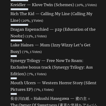
Kreidler — Klove Twin (Schemes)
(20%, 3 Votes)
Rich The Kid — Calling My Line (Calling My
Line)
(20%, 3 Votes)
Dragan Espenschied — p2p (Education of the
Noobz)
(13%, 2 Votes)
Luke Haines — Mum (Izzy Wizzy Let's Get
Busy)
(7%, 1 Votes)
Synergy Trilogy — Free Now To Roam:
Exclusive bonus track (Synergy Trilogy: Aus
Edition)
(7%, 1 Votes)
Mouth Ulcers — Western Horror Story (Silent
Pictures EP)
(7%, 1 Votes)
長谷川白紙 = Hakushi Hasegawa — 蜜の主 =
The Owner Of Sweetness (素直な気持ちアルバム