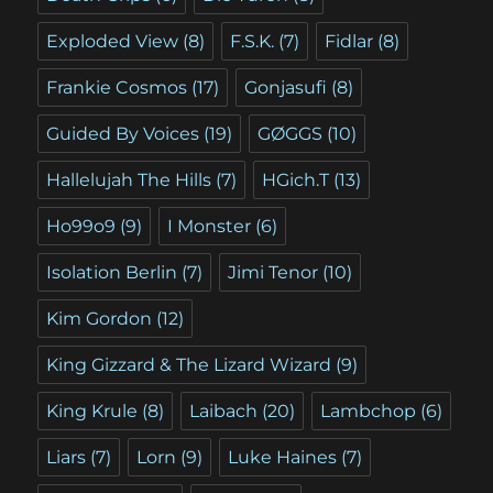
Exploded View
(8)
F.S.K.
(7)
Fidlar
(8)
Frankie Cosmos
(17)
Gonjasufi
(8)
Guided By Voices
(19)
GØGGS
(10)
Hallelujah The Hills
(7)
HGich.T
(13)
Ho99o9
(9)
I Monster
(6)
Isolation Berlin
(7)
Jimi Tenor
(10)
Kim Gordon
(12)
King Gizzard & The Lizard Wizard
(9)
King Krule
(8)
Laibach
(20)
Lambchop
(6)
Liars
(7)
Lorn
(9)
Luke Haines
(7)