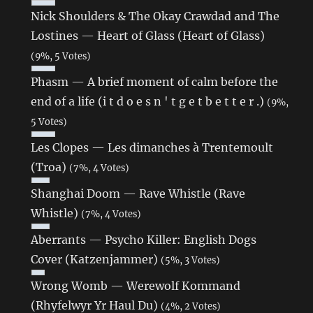
Nick Shoulders & The Okay Crawdad and The
Lostines — Heart of Glass (Heart of Glass)
(9%, 5 Votes)
Phasm — A brief moment of calm before the
end of a life (i t d o e s n ' t g e t b e t t e r .)
(9%,
5 Votes)
Les Clopes — Les dimanches à Trentemoult
(Troa)
(7%, 4 Votes)
Shanghai Doom — Rave Whistle (Rave
Whistle)
(7%, 4 Votes)
Aberrants — Psycho Killer: English Dogs
Cover (Katzenjammer)
(5%, 3 Votes)
Wrong Womb — Werewolf Kommand
(Rhyfelwyr Yr Haul Du)
(4%, 2 Votes)