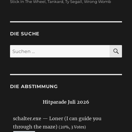
Stick In The Wheel
,
Tankard
,
Ty Segall
,
Wrong Womb
DIE SUCHE
SU
Suchen
nach:
DIE ABSTIMMUNG
Hitparade Juli 2026
schalter.exe — Loner (I can guide you
through the maze)
(20%, 3 Votes)