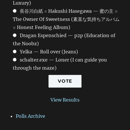
Luxury)
長谷川白紙 = Hakushi Hasegawa — 蜜の主 =
The Owner Of Sweetness (素直な気持ちアルバム
= Honest Feeling Album)
Dragan Espenschied — p2p (Education of
the Noobz)
Yelka — Roll over (Jeans)
schalter.exe — Loner (I can guide you
through the maze)
View Results
Polls Archive