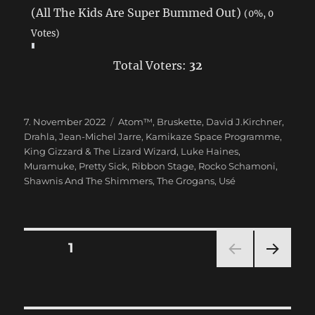
(All The Kids Are Super Bummed Out)
(0%, 0
Votes)
Total Voters:
32
Veröffentlicht
7. November 2022
Schlagwörter
Atom™
,
Bruskette
,
David J.Kirchner
,
am
Drahla
,
Jean-Michel Jarre
,
Kamikaze Space Programme
,
King Gizzard & The Lizard Wizard
,
Luke Haines
,
Muramuke
,
Pretty Sick
,
Ribbon Stage
,
Rocko Schamoni
,
Shawnis And The Shimmers
,
The Grogans
,
Usé
Seitennummerierung
SEITE
1
NÄC
der
HSTE
SEIT
E