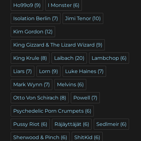
Ho99o9
(9)
I Monster
(6)
Isolation Berlin
(7)
Jimi Tenor
(10)
Kim Gordon
(12)
King Gizzard & The Lizard Wizard
(9)
King Krule
(8)
Laibach
(20)
Lambchop
(6)
Liars
(7)
Lorn
(9)
Luke Haines
(7)
Mark Wynn
(7)
Melvins
(6)
Otto Von Schirach
(8)
Powell
(7)
Psychedelic Porn Crumpets
(6)
Pussy Riot
(6)
Räjäyttäjät
(6)
Sedlmeir
(6)
Sherwood & Pinch
(6)
ShitKid
(6)