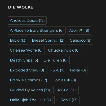
DIE WOLKE
Andreas Dorau
(12)
A Place To Bury Strangers
(6)
Atom™
(8)
Bibio
(13)
Brezel Göring
(12)
Calexico
(8)
Chelsea Wolfe
(6)
Chuckamuck
(6)
Death Grips
(6)
Die Türen
(8)
Exploded View
(8)
F.S.K.
(7)
Fidlar
(8)
Frankie Cosmos
(17)
Gonjasufi
(8)
Guided By Voices
(19)
GØGGS
(10)
Hallelujah The Hills
(7)
HGich.T
(13)