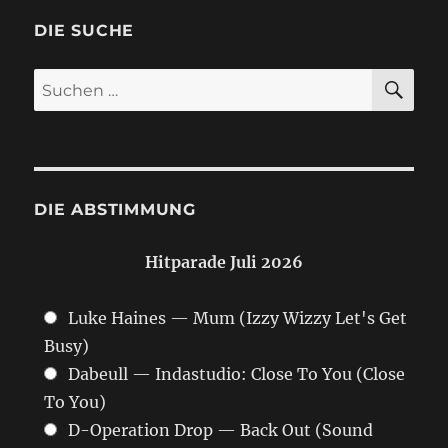
Beiträge
DIE SUCHE
SU
Suchen
nach:
DIE ABSTIMMUNG
Hitparade Juli 2026
Luke Haines — Mum (Izzy Wizzy Let's Get
Busy)
Dabeull — Indastudio: Close To You (Close
To You)
D-Operation Drop — Back Out (Sound