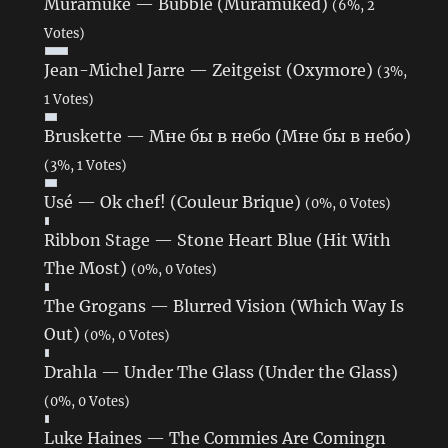
Muramuke — Bubble (Muramuked)
(6%, 2
Votes)
Jean-Michel Jarre — Zeitgeist (Oxymore)
(3%,
1 Votes)
Bruskette — Мне бы в небо (Мне бы в небо)
(3%, 1 Votes)
Usé — Ok chef! (Couleur Brique)
(0%, 0 Votes)
Ribbon Stage — Stone Heart Blue (Hit With
The Most)
(0%, 0 Votes)
The Grogans — Blurred Vision (Which Way Is
Out)
(0%, 0 Votes)
Drahla — Under The Glass (Under the Glass)
(0%, 0 Votes)
Luke Haines — The Commies Are Comingn