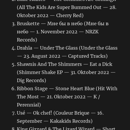
(All The Kids Are Super Bummed Out — 28.
Oktober 2022 — Cherry Red)
Bruskette — Мне бы в небо (Мне бы в
небо — 1. November 2022 — NRZK
Records)
Drahla — Under The Glass (Under the Glass
— 23. August 2022 — Captured Tracks)
Shawnis And The Shimmers — Eat a Dick
(Shimmer Shake EP — 31. Oktober 2022 —
Dig Records)
Ribbon Stage — Stone Heart Blue (Hit With
The Most — 21. Oktober 2022 — K /
Perennial)
Usé — Ok chef! (Couleur Brique — 16.
September — Kakakids Records)
King Gizzard & The Lizard Wizard — Short