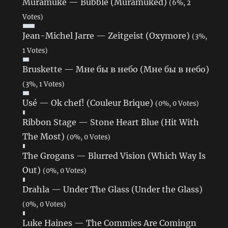
Muramuke — Bubble (Muramuked)
(6%, 2
Votes)
Jean-Michel Jarre — Zeitgeist (Oxymore)
(3%,
1 Votes)
Bruskette — Мне бы в небо (Мне бы в небо)
(3%, 1 Votes)
Usé — Ok chef! (Couleur Brique)
(0%, 0 Votes)
Ribbon Stage — Stone Heart Blue (Hit With
The Most)
(0%, 0 Votes)
The Grogans — Blurred Vision (Which Way Is
Out)
(0%, 0 Votes)
Drahla — Under The Glass (Under the Glass)
(0%, 0 Votes)
Luke Haines — The Commies Are Comingn