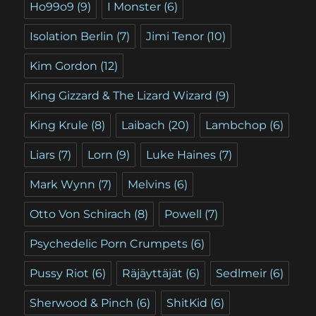
Ho99o9
(9)
I Monster
(6)
Isolation Berlin
(7)
Jimi Tenor
(10)
Kim Gordon
(12)
King Gizzard & The Lizard Wizard
(9)
King Krule
(8)
Laibach
(20)
Lambchop
(6)
Liars
(7)
Lorn
(9)
Luke Haines
(7)
Mark Wynn
(7)
Melvins
(6)
Otto Von Schirach
(8)
Powell
(7)
Psychedelic Porn Crumpets
(6)
Pussy Riot
(6)
Räjäyttäjät
(6)
Sedlmeir
(6)
Sherwood & Pinch
(6)
ShitKid
(6)