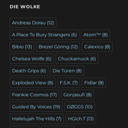
DIE WOLKE
Andreas Dorau
(12)
A Place To Bury Strangers
(6)
Atom™
(8)
Bibio
(13)
Brezel Göring
(12)
Calexico
(8)
Chelsea Wolfe
(6)
Chuckamuck
(6)
Death Grips
(6)
Die Türen
(8)
Exploded View
(8)
F.S.K.
(7)
Fidlar
(8)
Frankie Cosmos
(17)
Gonjasufi
(8)
Guided By Voices
(19)
GØGGS
(10)
Hallelujah The Hills
(7)
HGich.T
(13)