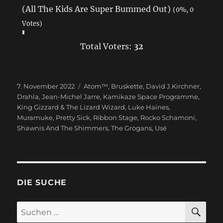
(All The Kids Are Super Bummed Out)
(0%, 0
Votes)
Total Voters:
32
Veröffentlicht
7. November 2022
Schlagwörter
Atom™
,
Bruskette
,
David J.Kirchner
,
am
Drahla
,
Jean-Michel Jarre
,
Kamikaze Space Programme
,
King Gizzard & The Lizard Wizard
,
Luke Haines
,
Muramuke
,
Pretty Sick
,
Ribbon Stage
,
Rocko Schamoni
,
Shawnis And The Shimmers
,
The Grogans
,
Usé
DIE SUCHE
SU
Suchen
nach: