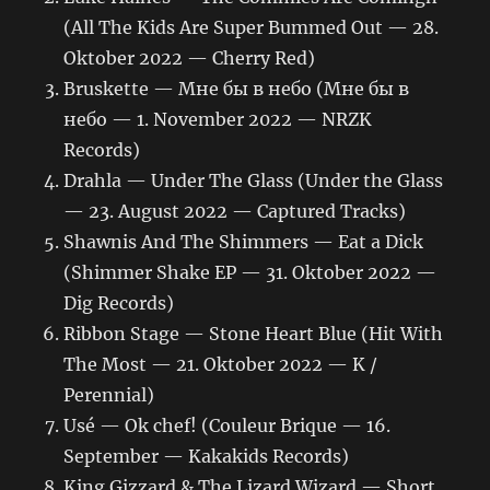
(All The Kids Are Super Bummed Out — 28.
Oktober 2022 — Cherry Red)
Bruskette — Мне бы в небо (Мне бы в
небо — 1. November 2022 — NRZK
Records)
Drahla — Under The Glass (Under the Glass
— 23. August 2022 — Captured Tracks)
Shawnis And The Shimmers — Eat a Dick
(Shimmer Shake EP — 31. Oktober 2022 —
Dig Records)
Ribbon Stage — Stone Heart Blue (Hit With
The Most — 21. Oktober 2022 — K /
Perennial)
Usé — Ok chef! (Couleur Brique — 16.
September — Kakakids Records)
King Gizzard & The Lizard Wizard — Short