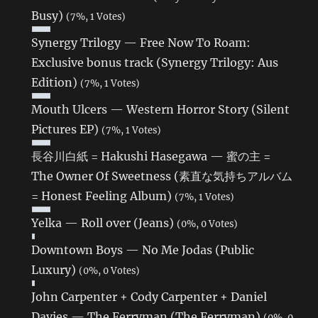
Busy)
(7%, 1 Votes)
Synergy Trilogy — Free Now To Roam:
Exclusive bonus track (Synergy Trilogy: Aus
Edition)
(7%, 1 Votes)
Mouth Ulcers — Western Horror Story (Silent
Pictures EP)
(7%, 1 Votes)
長谷川白紙 = Hakushi Hasegawa — 蜜の主 =
The Owner Of Sweetness (素直な気持ちアルバム
= Honest Feeling Album)
(7%, 1 Votes)
Yelka — Roll over (Jeans)
(0%, 0 Votes)
Downtown Boys — No Me Jodas (Public
Luxury)
(0%, 0 Votes)
John Carpenter + Cody Carpenter + Daniel
Davies — The Ferryman (The Ferryman)
(0%, 0