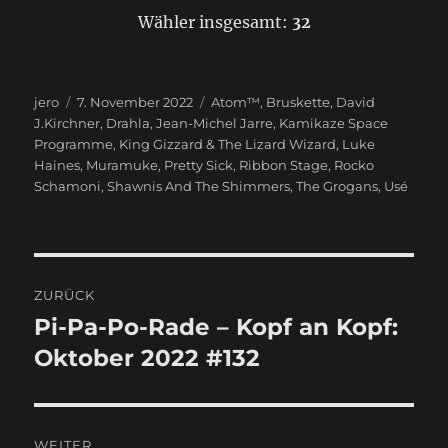
Wähler insgesamt:
32
Autor
jero
Veröffentlicht
7. November 2022
Schlagwörter
Atom™
,
Bruskette
,
David
J.Kirchner
am
,
Drahla
,
Jean-Michel Jarre
,
Kamikaze Space
Programme
,
King Gizzard & The Lizard Wizard
,
Luke
Haines
,
Muramuke
,
Pretty Sick
,
Ribbon Stage
,
Rocko
Schamoni
,
Shawnis And The Shimmers
,
The Grogans
,
Usé
Beitragsnavigation
ZURÜCK
Pi-Pa-Po-Rade – Kopf an Kopf:
Vorheriger
Oktober 2022 #132
Beitrag:
WEITER