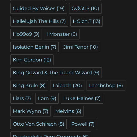
Guided By Voices
(19)
GØGGS
(10)
Hallelujah The Hills
(7)
HGich.T
(13)
Ho99o9
(9)
I Monster
(6)
Isolation Berlin
(7)
Jimi Tenor
(10)
Kim Gordon
(12)
King Gizzard & The Lizard Wizard
(9)
King Krule
(8)
Laibach
(20)
Lambchop
(6)
Liars
(7)
Lorn
(9)
Luke Haines
(7)
Mark Wynn
(7)
Melvins
(6)
Otto Von Schirach
(8)
Powell
(7)
Psychedelic Porn Crumpets
(6)