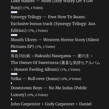
Luke Haines — Mum (Izzy Wizzy Let's Get
Busy)
(7%, 1 Votes)
Synergy Trilogy — Free Now To Roam:
Exclusive bonus track (Synergy Trilogy: Aus
Edition)
(7%, 1 Votes)
Mouth Ulcers — Western Horror Story (Silent
Pictures EP)
(7%, 1 Votes)
長谷川白紙 = Hakushi Hasegawa — 蜜の主 =
The Owner Of Sweetness (素直な気持ちアルバム
= Honest Feeling Album)
(7%, 1 Votes)
Yelka — Roll over (Jeans)
(0%, 0 Votes)
Downtown Boys — No Me Jodas (Public
Luxury)
(0%, 0 Votes)
John Carpenter + Cody Carpenter + Daniel