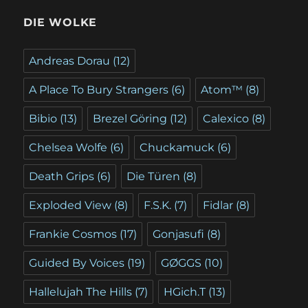
DIE WOLKE
Andreas Dorau
(12)
A Place To Bury Strangers
(6)
Atom™
(8)
Bibio
(13)
Brezel Göring
(12)
Calexico
(8)
Chelsea Wolfe
(6)
Chuckamuck
(6)
Death Grips
(6)
Die Türen
(8)
Exploded View
(8)
F.S.K.
(7)
Fidlar
(8)
Frankie Cosmos
(17)
Gonjasufi
(8)
Guided By Voices
(19)
GØGGS
(10)
Hallelujah The Hills
(7)
HGich.T
(13)