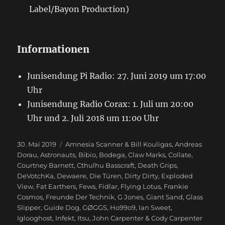
Label/Bayon Production)
Informationen
Junisendung Pi Radio: 27. Juni 2019 um 17:00
Uhr
Junisendung Radio Corax: 1. Juli um 20:00
Uhr und 2. Juli 2018 um 11:00 Uhr
Veröffentlicht
30. Mai 2019
Schlagwörter
Amnesia Scanner & Bill Kouligas
,
Andreas
am
Dorau
,
Astronauts
,
Bibio
,
Bodega
,
Claw Marks
,
Collate
,
Courtney Barnett
,
Cthulhu Basscraft
,
Death Grips
,
DeVotchKa
,
Dewaere
,
Die Türen
,
Dirty Dirty
,
Exploded
View
,
Fat Earthers
,
Fews
,
Fidlar
,
Flying Lotus
,
Frankie
Cosmos
,
Freunde Der Technik
,
G Jones
,
Giant Sand
,
Glass
Slipper
,
Guide Dog
,
GØGGS
,
Ho99o9
,
Ian Sweet
,
Iglooghost
,
Infekt
,
Itsu
,
John Carpenter & Cody Carpenter