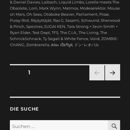
& Daniel Davies
,
Laibach
,
Liquid Limbs
,
Lorelle meets The
Obsolete
,
Lorn
,
Mark Wynn
,
Matmos
,
Modeselektor
,
Mouse
on Mars
,
Oh Sees
,
Otoboke Beaver
,
Parliament
,
Pisse
,
Pussy Riot
,
Räjäyttäjät
,
Ras G
,
Sasami
,
Schwund
,
Sherwood
& Pinch
,
Spectres
,
SUGAI KEN
,
Tara Strong + Jevin Smith +
Ryan Elder
,
Test Dept
,
TFS
,
The C.I.A.
,
The Living
,
The
SchnickSchnack
,
Ty Segall & White Fence
,
Voiid
,
ZOMBIE-
CHANG
,
Zombierella
,
คณะ เบียร์บูด
,
ドン･レオパル
Seitennummerierung
SEITE
1
NÄC
der
HSTE
SEIT
Beiträge
E
DIE SUCHE
SU
Suchen