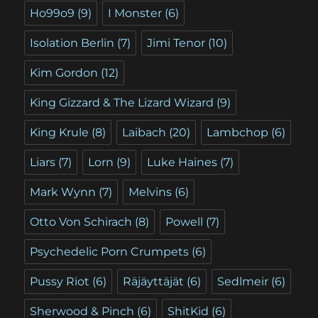
Ho99o9
(9)
I Monster
(6)
Isolation Berlin
(7)
Jimi Tenor
(10)
Kim Gordon
(12)
King Gizzard & The Lizard Wizard
(9)
King Krule
(8)
Laibach
(20)
Lambchop
(6)
Liars
(7)
Lorn
(9)
Luke Haines
(7)
Mark Wynn
(7)
Melvins
(6)
Otto Von Schirach
(8)
Powell
(7)
Psychedelic Porn Crumpets
(6)
Pussy Riot
(6)
Räjäyttäjät
(6)
Sedlmeir
(6)
Sherwood & Pinch
(6)
ShitKid
(6)