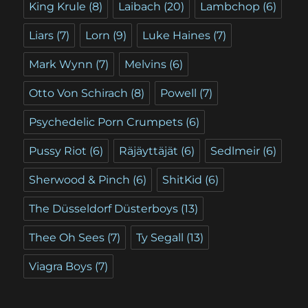
King Krule
(8)
Laibach
(20)
Lambchop
(6)
Liars
(7)
Lorn
(9)
Luke Haines
(7)
Mark Wynn
(7)
Melvins
(6)
Otto Von Schirach
(8)
Powell
(7)
Psychedelic Porn Crumpets
(6)
Pussy Riot
(6)
Räjäyttäjät
(6)
Sedlmeir
(6)
Sherwood & Pinch
(6)
ShitKid
(6)
The Düsseldorf Düsterboys
(13)
Thee Oh Sees
(7)
Ty Segall
(13)
Viagra Boys
(7)