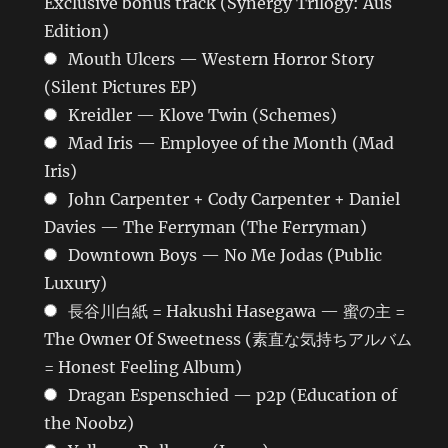
Exclusive bonus track (Synergy Trilogy: Aus
Edition)
Mouth Ulcers — Western Horror Story
(Silent Pictures EP)
Kreidler — Klove Twin (Schemes)
Mad Iris — Employee of the Month (Mad
Iris)
John Carpenter + Cody Carpenter + Daniel
Davies — The Ferryman (The Ferryman)
Downtown Boys — No Me Jodas (Public
Luxury)
長谷川白紙 = Hakushi Hasegawa — 蜜の主 =
The Owner Of Sweetness (素直な気持ちアルバム
= Honest Feeling Album)
Dragan Espenschied — p2p (Education of
the Noobz)