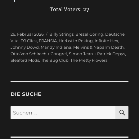
Total Voters:
27
Veröffentlicht
26. Februar 2026
Schlagwörter
Billy Strings
,
Brezel Göring
,
Deutsche
am
Vita
,
DJ Click
,
FRANSIA
,
Herbst in Peking
,
Infinite Hex
,
Johnny Dowd
,
Mandy Indiana
,
Melvins & Napalm Death
,
Otto Von Schirach + Gangrel
,
Simon Jean + Patrick Depys
,
Sleaford Mods
,
The Bug Club
,
The Pretty Flowers
DIE SUCHE
SU
Suchen
nach: