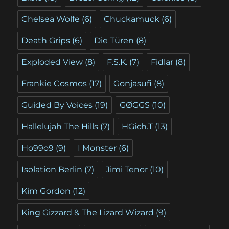
Chelsea Wolfe
(6)
Chuckamuck
(6)
Death Grips
(6)
Die Türen
(8)
Exploded View
(8)
F.S.K.
(7)
Fidlar
(8)
Frankie Cosmos
(17)
Gonjasufi
(8)
Guided By Voices
(19)
GØGGS
(10)
Hallelujah The Hills
(7)
HGich.T
(13)
Ho99o9
(9)
I Monster
(6)
Isolation Berlin
(7)
Jimi Tenor
(10)
Kim Gordon
(12)
King Gizzard & The Lizard Wizard
(9)