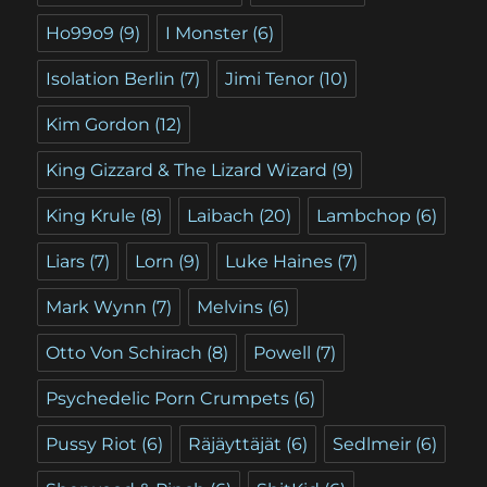
Ho99o9
(9)
I Monster
(6)
Isolation Berlin
(7)
Jimi Tenor
(10)
Kim Gordon
(12)
King Gizzard & The Lizard Wizard
(9)
King Krule
(8)
Laibach
(20)
Lambchop
(6)
Liars
(7)
Lorn
(9)
Luke Haines
(7)
Mark Wynn
(7)
Melvins
(6)
Otto Von Schirach
(8)
Powell
(7)
Psychedelic Porn Crumpets
(6)
Pussy Riot
(6)
Räjäyttäjät
(6)
Sedlmeir
(6)