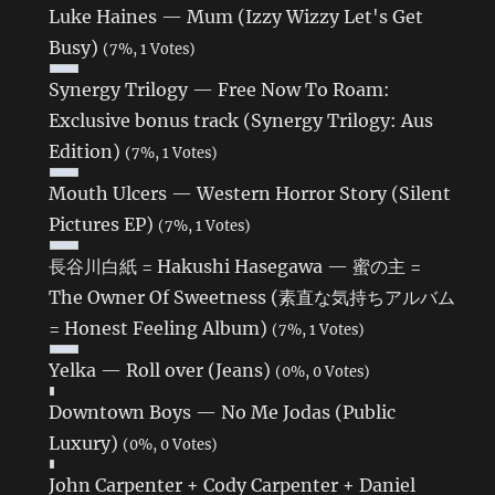
Luke Haines — Mum (Izzy Wizzy Let's Get
Busy)
(7%, 1 Votes)
Synergy Trilogy — Free Now To Roam:
Exclusive bonus track (Synergy Trilogy: Aus
Edition)
(7%, 1 Votes)
Mouth Ulcers — Western Horror Story (Silent
Pictures EP)
(7%, 1 Votes)
長谷川白紙 = Hakushi Hasegawa — 蜜の主 =
The Owner Of Sweetness (素直な気持ちアルバム
= Honest Feeling Album)
(7%, 1 Votes)
Yelka — Roll over (Jeans)
(0%, 0 Votes)
Downtown Boys — No Me Jodas (Public
Luxury)
(0%, 0 Votes)
John Carpenter + Cody Carpenter + Daniel