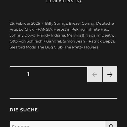
Total Voters:
27
Veröffentlicht
26. Februar 2026
Schlagwörter
Billy Strings
,
Brezel Göring
,
Deutsche
am
Vita
,
DJ Click
,
FRANSIA
,
Herbst in Peking
,
Infinite Hex
,
Johnny Dowd
,
Mandy Indiana
,
Melvins & Napalm Death
,
Otto Von Schirach + Gangrel
,
Simon Jean + Patrick Depys
,
Sleaford Mods
,
The Bug Club
,
The Pretty Flowers
Seitennummerierung
SEITE
1
NÄC
der
HSTE
SEIT
Beiträge
E
DIE SUCHE
SU
Suchen