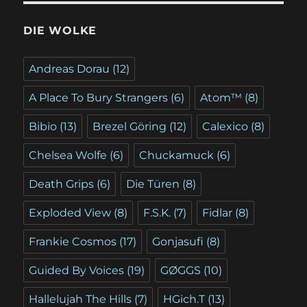
DIE WOLKE
Andreas Dorau
(12)
A Place To Bury Strangers
(6)
Atom™
(8)
Bibio
(13)
Brezel Göring
(12)
Calexico
(8)
Chelsea Wolfe
(6)
Chuckamuck
(6)
Death Grips
(6)
Die Türen
(8)
Exploded View
(8)
F.S.K.
(7)
Fidlar
(8)
Frankie Cosmos
(17)
Gonjasufi
(8)
Guided By Voices
(19)
GØGGS
(10)
Hallelujah The Hills
(7)
HGich.T
(13)