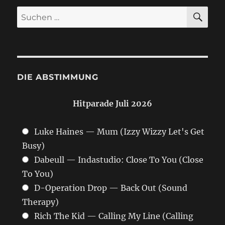
SU
Suchen
nach:
DIE ABSTIMMUNG
Hitparade Juli 2026
Luke Haines — Mum (Izzy Wizzy Let's Get
Busy)
Dabeull — Indastudio: Close To You (Close
To You)
D-Operation Drop — Back Out (Sound
Therapy)
Rich The Kid — Calling My Line (Calling