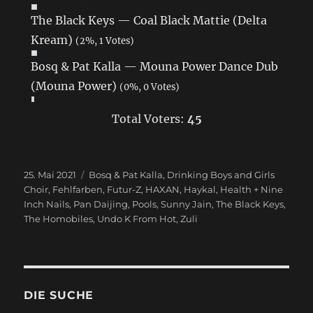
The Black Keys — Coal Black Mattie (Delta
Kream)
(2%, 1 Votes)
Bosq & Pat Kalla — Mouna Power Dance Dub
(Mouna Power)
(0%, 0 Votes)
Total Voters:
45
Veröffentlicht
25. Mai 2021
Schlagwörter
Bosq & Pat Kalla
,
Drinking Boys and Girls
am
Choir
,
Fehlfarben
,
Futur-Z
,
HAXAN
,
Haykal
,
Health + Nine
Inch Nails
,
Pan Daijing
,
Pools
,
Sunny Jain
,
The Black Keys
,
The Homobiles
,
Undo K From Hot
,
Zuli
DIE SUCHE