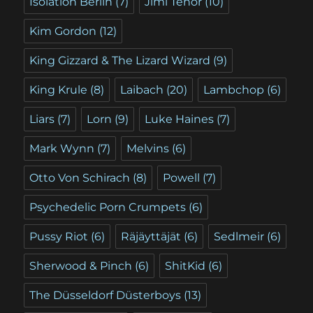
Isolation Berlin
(7)
Jimi Tenor
(10)
Kim Gordon
(12)
King Gizzard & The Lizard Wizard
(9)
King Krule
(8)
Laibach
(20)
Lambchop
(6)
Liars
(7)
Lorn
(9)
Luke Haines
(7)
Mark Wynn
(7)
Melvins
(6)
Otto Von Schirach
(8)
Powell
(7)
Psychedelic Porn Crumpets
(6)
Pussy Riot
(6)
Räjäyttäjät
(6)
Sedlmeir
(6)
Sherwood & Pinch
(6)
ShitKid
(6)
The Düsseldorf Düsterboys
(13)