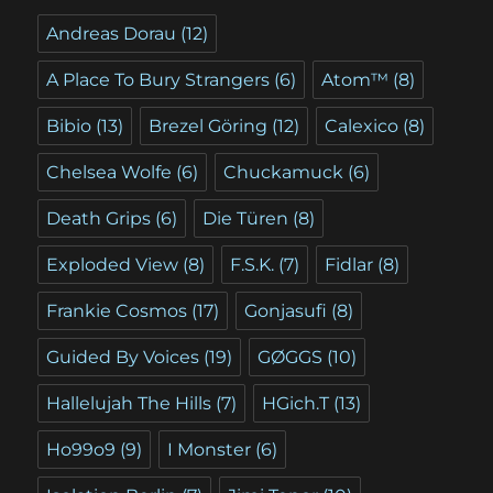
Andreas Dorau
(12)
A Place To Bury Strangers
(6)
Atom™
(8)
Bibio
(13)
Brezel Göring
(12)
Calexico
(8)
Chelsea Wolfe
(6)
Chuckamuck
(6)
Death Grips
(6)
Die Türen
(8)
Exploded View
(8)
F.S.K.
(7)
Fidlar
(8)
Frankie Cosmos
(17)
Gonjasufi
(8)
Guided By Voices
(19)
GØGGS
(10)
Hallelujah The Hills
(7)
HGich.T
(13)
Ho99o9
(9)
I Monster
(6)