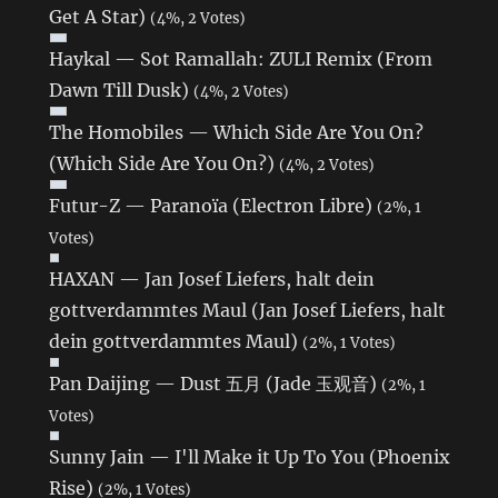
Get A Star)
(4%, 2 Votes)
Haykal — Sot Ramallah: ZULI Remix (From
Dawn Till Dusk)
(4%, 2 Votes)
The Homobiles — Which Side Are You On?
(Which Side Are You On?)
(4%, 2 Votes)
Futur-Z — Paranoïa (Electron Libre)
(2%, 1
Votes)
HAXAN — Jan Josef Liefers, halt dein
gottverdammtes Maul (Jan Josef Liefers, halt
dein gottverdammtes Maul)
(2%, 1 Votes)
Pan Daijing — Dust 五月 (Jade 玉观音)
(2%, 1
Votes)
Sunny Jain — I'll Make it Up To You (Phoenix
Rise)
(2%, 1 Votes)