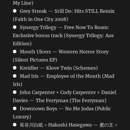
My Line)
Grey Streak — Still Do: Hits STILL Remix
(Faith in One City 2008)
Synergy Trilogy — Free Now To Roam:
Exclusive bonus track (Synergy Trilogy: Aus
Edition)
Mouth Ulcers — Western Horror Story
(Silent Pictures EP)
Kreidler — Klove Twin (Schemes)
Mad Iris — Employee of the Month (Mad
Iris)
John Carpenter + Cody Carpenter + Daniel
Davies — The Ferryman (The Ferryman)
Downtown Boys — No Me Jodas (Public
Luxury)
長谷川白紙 = Hakushi Hasegawa — 蜜の主 =