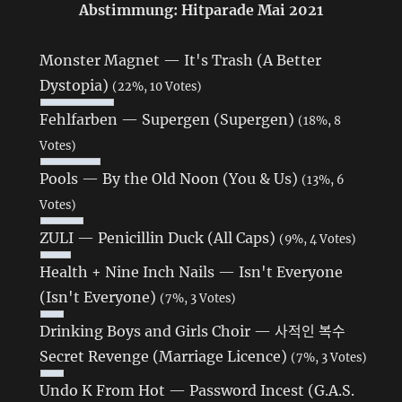
Abstimmung: Hitparade Mai 2021
Monster Magnet — It's Trash (A Better
Dystopia)
(22%, 10 Votes)
Fehlfarben — Supergen (Supergen)
(18%, 8
Votes)
Pools — By the Old Noon (You & Us)
(13%, 6
Votes)
ZULI — Penicillin Duck (All Caps)
(9%, 4 Votes)
Health + Nine Inch Nails — Isn't Everyone
(Isn't Everyone)
(7%, 3 Votes)
Drinking Boys and Girls Choir — 사적인 복수
Secret Revenge (Marriage Licence)
(7%, 3 Votes)
Undo K From Hot — Password Incest (G.A.S.