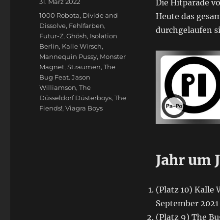
Veröffentlicht
31. März 2022
Die Hitparade v
am
Schlagwörter
1000 Robota
,
Divide and
Heute das gesamt
Dissolve
,
Fehlfarben
,
durchgelaufen s
Futur-Z
,
Ghösh
,
Isolation
Berlin
,
Kalle Wirsch
,
Mannequin Pussy
,
Monster
Magnet
,
St.raumen
,
The
Bug Feat. Jason
Williamson
,
The
Düsseldorf Düsterboys
,
The
Fiends!
,
Viagra Boys
Jahr um 
(Platz 10) Kall
September 202
(Platz 9) The B