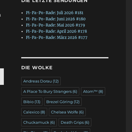
DIE LETZTE SENDUNGEN
Pi-Pa-Po-Rade: Juli 2026 #181
m
Pi-Pa-Po-Rade: Juni 2026 #180
Pi-Pa-Po-Rade: Mai 2026 #179
Pi-Pa-Po-Rade: April 2026 #178
Pi-Pa-Po-Rade: März 2026 #177
DIE WOLKE
Andreas Dorau
(12)
C
A Place To Bury Strangers
(6)
Atom™
(8)
E
T
Bibio
(13)
Brezel Göring
(12)
Calexico
(8)
Chelsea Wolfe
(6)
Chuckamuck
(6)
Death Grips
(6)