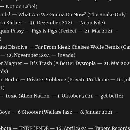
— Not on Label)
iends! — What Are We Gonna Do Now? (The Snake Only
o Slither — 31. Dezember 2021 — Neon Nile)
quin Pussy — Pigs Is Pigs (Perfect — 21. Mai 2021 —
)
 and Dissolve — Far From Ideal: Chelsea Wolfe Remix (Ga
x — 12. November 2021 — Invada)
er Magnet — It’s Trash (A Better Dystopia — 21. Mai 202
ds)
ion Berlin — Private Probleme (Private Probleme — 16. Jul
t)
— toxic (Alien Nation — 1. Oktober 2021 — get better
a Boys — 6 Shooter (Welfare Jazz — 8. Januar 2021 —
Robota — ENDE (ENDE — 16. April 2021 — Tapete Records