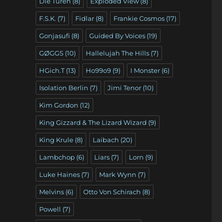
Die Türen
(8)
Exploded View
(8)
F.S.K.
(7)
Fidlar
(8)
Frankie Cosmos
(17)
Gonjasufi
(8)
Guided By Voices
(19)
GØGGS
(10)
Hallelujah The Hills
(7)
HGich.T
(13)
Ho99o9
(9)
I Monster
(6)
Isolation Berlin
(7)
Jimi Tenor
(10)
Kim Gordon
(12)
King Gizzard & The Lizard Wizard
(9)
King Krule
(8)
Laibach
(20)
Lambchop
(6)
Liars
(7)
Lorn
(9)
Luke Haines
(7)
Mark Wynn
(7)
Melvins
(6)
Otto Von Schirach
(8)
Powell
(7)