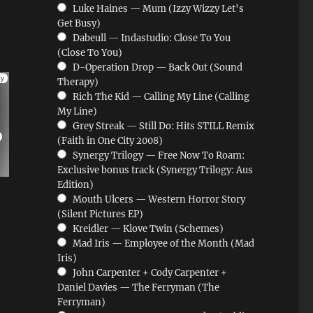
Luke Haines — Mum (Izzy Wizzy Let's
Get Busy)
Dabeull — Indastudio: Close To You
(Close To You)
D-Operation Drop — Back Out (Sound
Therapy)
Rich The Kid — Calling My Line (Calling
My Line)
Grey Streak — Still Do: Hits STILL Remix
(Faith in One City 2008)
Synergy Trilogy — Free Now To Roam:
Exclusive bonus track (Synergy Trilogy: Aus
Edition)
Mouth Ulcers — Western Horror Story
(Silent Pictures EP)
Kreidler — Klove Twin (Schemes)
Mad Iris — Employee of the Month (Mad
Iris)
John Carpenter + Cody Carpenter +
Daniel Davies — The Ferryman (The
Ferryman)