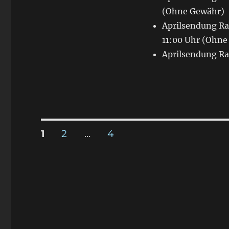
(Ohne Gewähr)
Aprilsendung Ra
11:00 Uhr (Ohne
Aprilsendung Ra
Seitennummerierung
SEITE
1
SEITE
2
…
SEITE
4
der
Beiträge