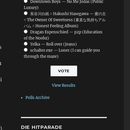
Downtown Boys — No Me Jodas (Public
Luxury)
長谷川白紙 = Hakushi Hasegawa — 蜜の主
= The Owner Of Sweetness (素直な気持ちアル
バム = Honest Feeling Album)
Dragan Espenschied — p2p (Education
of the Noobz)
Yelka — Roll over (Jeans)
s
schalter.exe — Loner (I can guide you
through the maze)
1
i
View Results
Polls Archive
DIE HITPARADE
)