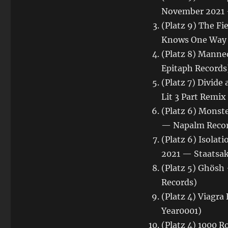
November 2021 
(Platz 9) The F
Knows One Way t
(Platz 8) Manne
Epitaph Records
(Platz 7) Divide
Lit 3 Part Remi
(Platz 6) Monst
— Napalm Recor
(Platz 6) Isolat
2021 — Staatsak
(Platz 5) Ghösh 
Records)
(Platz 4) Viagr
Year0001)
(Platz 4) 1000 