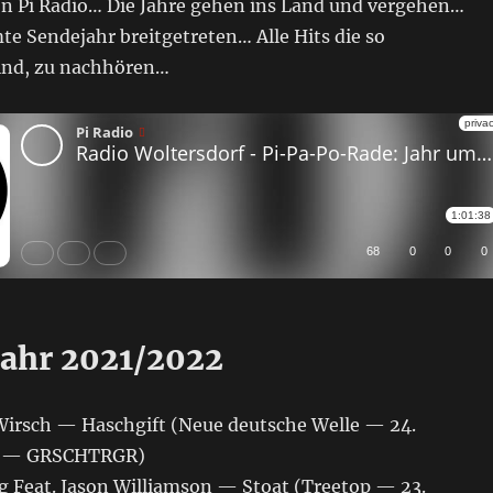
on Pi Radio… Die Jahre gehen ins Land und vergehen…
e Sendejahr breitgetreten… Alle Hits die so
ind, zu nachhören…
Jahr 2021/2022
e Wirsch — Haschgift (Neue deutsche Welle — 24.
1 — GRSCHTRGR)
ug Feat. Jason Williamson — Stoat (Treetop — 23.