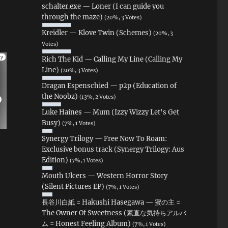
schalter.exe — Loner (I can guide you
through the maze)
(20%, 3 Votes)
Kreidler — Klove Twin (Schemes)
(20%, 3
Votes)
Rich The Kid — Calling My Line (Calling My
Line)
(20%, 3 Votes)
Dragan Espenschied — p2p (Education of
the Noobz)
(13%, 2 Votes)
Luke Haines — Mum (Izzy Wizzy Let's Get
Busy)
(7%, 1 Votes)
Synergy Trilogy — Free Now To Roam:
Exclusive bonus track (Synergy Trilogy: Aus
Edition)
(7%, 1 Votes)
Mouth Ulcers — Western Horror Story
(Silent Pictures EP)
(7%, 1 Votes)
長谷川白紙 = Hakushi Hasegawa — 蜜の主 =
The Owner Of Sweetness (素直な気持ちアルバ
ム = Honest Feeling Album)
(7%, 1 Votes)