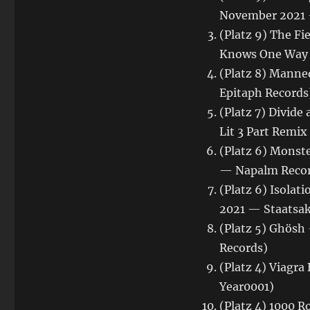
November 2021 
(Platz 9) The F
Knows One Way t
(Platz 8) Manne
Epitaph Records
(Platz 7) Divide
Lit 3 Part Remi
(Platz 6) Monst
— Napalm Recor
(Platz 6) Isolat
2021 — Staatsak
(Platz 5) Ghösh 
Records)
(Platz 4) Viagr
Year0001)
(Platz 4) 1000 