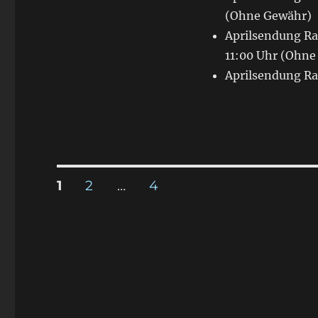
(Ohne Gewähr)
Aprilsendung Ra
11:00 Uhr (Ohne
Aprilsendung Ra
Seitennummerierung
SEITE
1
SEITE
2
…
SEITE
4
der
Beiträge