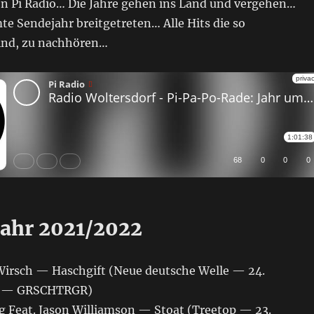
on Pi Radio… Die Jahre gehen ins Land und vergehen…
e Sendejahr breitgetreten… Alle Hits die so
ind, zu nachhören…
Jahr 2021/2022
e Wirsch — Haschgift (Neue deutsche Welle — 24.
1 — GRSCHTRGR)
ug Feat. Jason Williamson — Stoat (Treetop — 23.