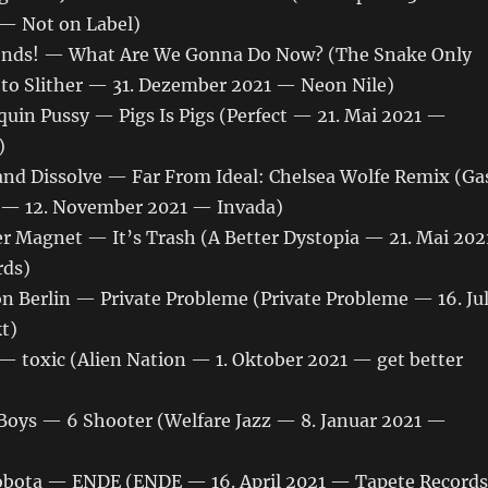
— Not on Label)
iends! — What Are We Gonna Do Now? (The Snake Only
o Slither — 31. Dezember 2021 — Neon Nile)
quin Pussy — Pigs Is Pigs (Perfect — 21. Mai 2021 —
)
 and Dissolve — Far From Ideal: Chelsea Wolfe Remix (Ga
x — 12. November 2021 — Invada)
er Magnet — It’s Trash (A Better Dystopia — 21. Mai 202
ds)
ion Berlin — Private Probleme (Private Probleme — 16. Jul
t)
— toxic (Alien Nation — 1. Oktober 2021 — get better
a Boys — 6 Shooter (Welfare Jazz — 8. Januar 2021 —
Robota — ENDE (ENDE — 16. April 2021 — Tapete Records