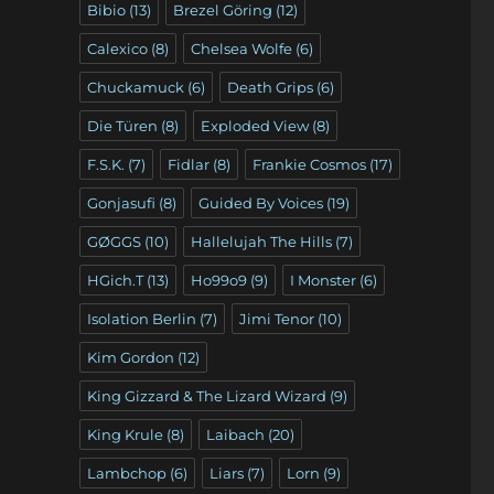
Bibio
(13)
Brezel Göring
(12)
Calexico
(8)
Chelsea Wolfe
(6)
Chuckamuck
(6)
Death Grips
(6)
Die Türen
(8)
Exploded View
(8)
F.S.K.
(7)
Fidlar
(8)
Frankie Cosmos
(17)
Gonjasufi
(8)
Guided By Voices
(19)
GØGGS
(10)
Hallelujah The Hills
(7)
HGich.T
(13)
Ho99o9
(9)
I Monster
(6)
Isolation Berlin
(7)
Jimi Tenor
(10)
Kim Gordon
(12)
King Gizzard & The Lizard Wizard
(9)
King Krule
(8)
Laibach
(20)
Lambchop
(6)
Liars
(7)
Lorn
(9)