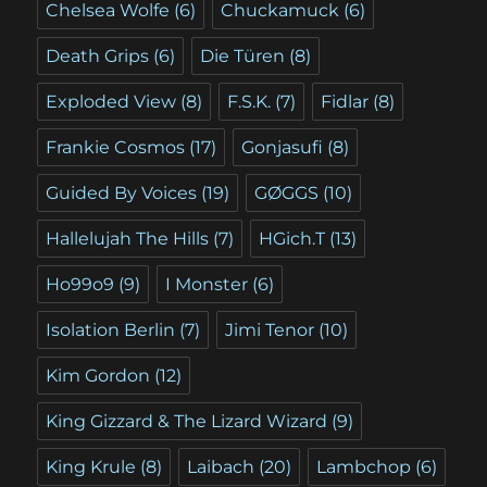
Chelsea Wolfe
(6)
Chuckamuck
(6)
Death Grips
(6)
Die Türen
(8)
Exploded View
(8)
F.S.K.
(7)
Fidlar
(8)
Frankie Cosmos
(17)
Gonjasufi
(8)
Guided By Voices
(19)
GØGGS
(10)
Hallelujah The Hills
(7)
HGich.T
(13)
Ho99o9
(9)
I Monster
(6)
Isolation Berlin
(7)
Jimi Tenor
(10)
Kim Gordon
(12)
King Gizzard & The Lizard Wizard
(9)
King Krule
(8)
Laibach
(20)
Lambchop
(6)