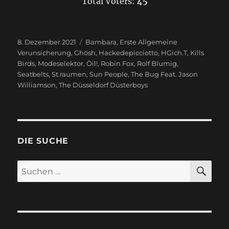
Total Voters:
45
Veröffentlicht
8. Dezember 2021
Schlagwörter
Bambara
,
Erste Allgemeine
am
Verunsicherung
,
Ghösh
,
Hackedepicciotto
,
HGich.T
,
Kills
Birds
,
Modeselektor
,
Öil!
,
Robin Fox
,
Rolf Blumig
,
Seatbelts
,
St.raumen
,
Sun People
,
The Bug Feat. Jason
Williamson
,
The Düsseldorf Düsterboys
DIE SUCHE
SU
Suchen
nach: