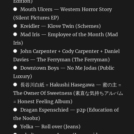
Edition)
Mouth Ulcers — Western Horror Story
(Silent Pictures EP)
Kreidler — Klove Twin (Schemes)
Mad Iris — Employee of the Month (Mad
Iris)
John Carpenter + Cody Carpenter + Daniel
Davies — The Ferryman (The Ferryman)
Downtown Boys — No Me Jodas (Public
Luxury)
長谷川白紙 = Hakushi Hasegawa — 蜜の主 =
The Owner Of Sweetness (素直な気持ちアルバム
= Honest Feeling Album)
Dragan Espenschied — p2p (Education of
the Noobz)
Yelka — Roll over (Jeans)