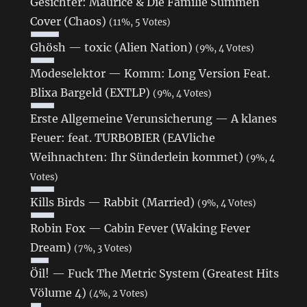
Gesichter: Maurice & Die Familie Summen
Cover (Chaos)
(11%, 5 Votes)
Ghösh — toxic (Alien Nation)
(9%, 4 Votes)
Modeselektor — Komm: Long Version Feat.
Blixa Bargeld (EXTLP)
(9%, 4 Votes)
Erste Allgemeine Verunsicherung — A klanes
Feuer: feat. TURBOBIER (EAVliche
Weihnachten: Ihr Sünderlein kommet)
(9%, 4
Votes)
Kills Birds — Rabbit (Married)
(9%, 4 Votes)
Robin Fox — Cabin Fever (Waking Fever
Dream)
(7%, 3 Votes)
Öil! — Fuck The Metric System (Greatest Hits
Völume 4)
(4%, 2 Votes)