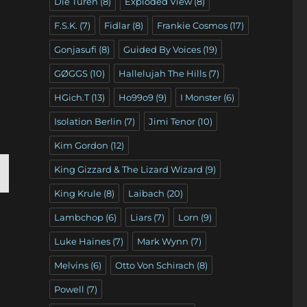
Die Türen
(8)
Exploded View
(8)
F.S.K.
(7)
Fidlar
(8)
Frankie Cosmos
(17)
Gonjasufi
(8)
Guided By Voices
(19)
GØGGS
(10)
Hallelujah The Hills
(7)
HGich.T
(13)
Ho99o9
(9)
I Monster
(6)
Isolation Berlin
(7)
Jimi Tenor
(10)
Kim Gordon
(12)
King Gizzard & The Lizard Wizard
(9)
King Krule
(8)
Laibach
(20)
C
E
Lambchop
(6)
Liars
(7)
Lorn
(9)
T
Luke Haines
(7)
Mark Wynn
(7)
Melvins
(6)
Otto Von Schirach
(8)
Powell
(7)