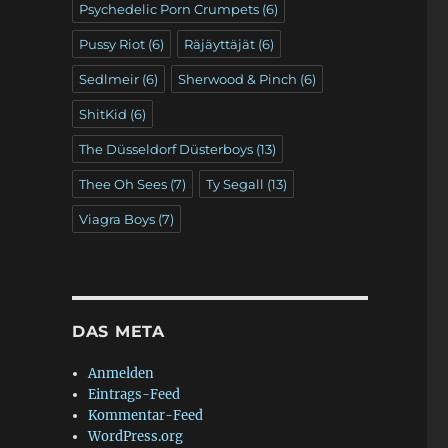
Psychedelic Porn Crumpets
(6)
Pussy Riot
(6)
Räjäyttäjät
(6)
Sedlmeir
(6)
Sherwood & Pinch
(6)
ShitKid
(6)
The Düsseldorf Düsterboys
(13)
Thee Oh Sees
(7)
Ty Segall
(13)
Viagra Boys
(7)
DAS META
Anmelden
Eintrags-Feed
Kommentar-Feed
WordPress.org