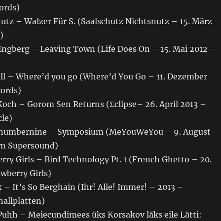
ords)
hutz – Walzer Für S. (Saalschutz Nichtsnutz – 15. März
)
 Engberg – Leaving Town (Life Does On – 15. Mai 2012 –
kull – Where’d you go (Where’d You Go – 11. Dezember
cords)
 Koch – Gorom Sen Returns (Σclipse– 26. April 2013 –
cle)
etnumbernine – Symposium (MeYouWeYou – 9. August
wn Supersound)
erry Girls – Bird Technology Pt. 1 (French Ghetto – 20.
awberry Girls)
 – It’s So Berghain (Ihr! Alle! Immer! – 2013 –
hallplatten)
Puhh – Meiecundimees üks Korsakov läks eile Lätti: