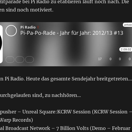
itparade bei Pi Radio zu etablieren läuft noch nach. Die
n sind noch motiviert.
on Pi Radio. Heute das gesamte Sendejahr breitgetreten…
 durchgelaufen sind, zu nachhören…
repusher – Unreal Square:KCRW Session (KCRW Session 
Warp Records)
nal Broadcast Network – 7 Billion Volts (Demo – Februar