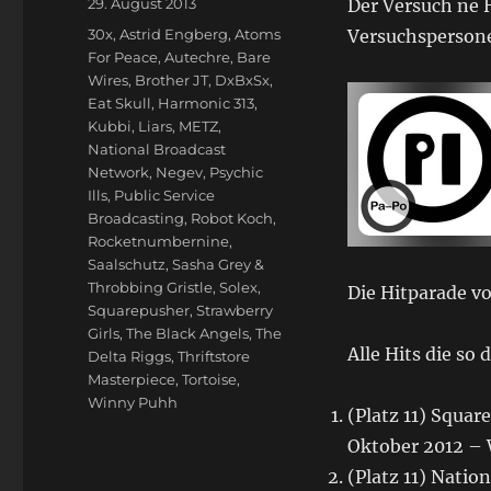
Veröffentlicht
29. August 2013
Der Versuch ne H
am
Schlagwörter
30x
,
Astrid Engberg
,
Atoms
Versuchspersone
For Peace
,
Autechre
,
Bare
Wires
,
Brother JT
,
DxBxSx
,
Eat Skull
,
Harmonic 313
,
Kubbi
,
Liars
,
METZ
,
National Broadcast
Network
,
Negev
,
Psychic
Ills
,
Public Service
Broadcasting
,
Robot Koch
,
Rocketnumbernine
,
Saalschutz
,
Sasha Grey &
Throbbing Gristle
,
Solex
,
Die Hitparade v
Squarepusher
,
Strawberry
Girls
,
The Black Angels
,
The
Alle Hits die so
Delta Riggs
,
Thriftstore
Masterpiece
,
Tortoise
,
Winny Puhh
(Platz 11) Squa
Oktober 2012 – 
(Platz 11) Natio