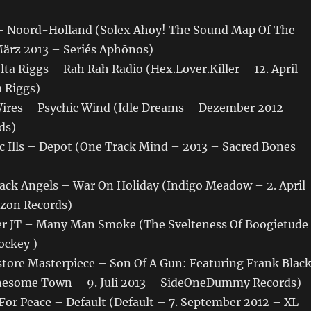
x – Noord-Holland (Solex Ahoy! The Sound Map Of The
ärz 2013 – Seriés Aphōnos)
elta Riggs – Rah Rah Radio (Hex.Lover.Killer – 12. April
a Riggs)
 Wires – Psychic Wind (Idle Dreams – Dezember 2012 –
ds)
ic Ills – Depot (One Track Mind – 2013 – Sacred Bones
lack Angels – War On Holiday (Indigo Meadow – 2. April
izon Records)
her JT – Many Man Smoke (The Svelteness Of Boogietude
ockey )
tstore Masterpiece – Son Of A Gun: Featuring Frank Blac
onesome Town – 9. Juli 2013 – SideOneDummy Records)
For Peace – Default (Default – 7. September 2012 – XL