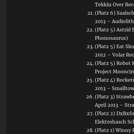
Tekkin Over Rec
(Platz 6) Saalsc
2013 – Audiolith
(Platz 5) Astrid
Phonosaurus)
(Platz 5) Eat S
2012 – Volar Re
(Platz 5) Robot
Project Mooncir
(Platz 4) Rock
2013 – Smallto
(Platz 3) Strawb
April 2013 – Str
(Platz 2) DxBxSx
Elektrohasch Sc
(Platz 1) Winny 