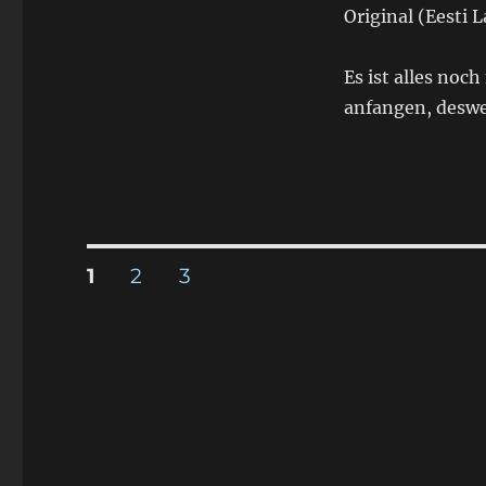
Original (Eesti 
Es ist alles noc
anfangen, desweg
Seitennummerierung
SEITE
1
SEITE
2
SEITE
3
der
Beiträge