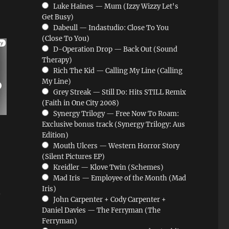
Luke Haines — Mum (Izzy Wizzy Let's
Get Busy)
Dabeull — Indastudio: Close To You
(Close To You)
D-Operation Drop — Back Out (Sound
Therapy)
Rich The Kid — Calling My Line (Calling
My Line)
Grey Streak — Still Do: Hits STILL Remix
(Faith in One City 2008)
Synergy Trilogy — Free Now To Roam:
Exclusive bonus track (Synergy Trilogy: Aus
Edition)
Mouth Ulcers — Western Horror Story
(Silent Pictures EP)
Kreidler — Klove Twin (Schemes)
Mad Iris — Employee of the Month (Mad
Iris)
–
John Carpenter + Cody Carpenter +
Daniel Davies — The Ferryman (The
Ferryman)