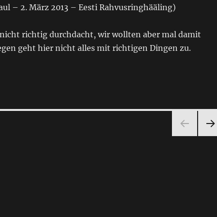
Laul – 2. März 2013 – Eesti Rahvusringhääling)
h nicht richtig durchdacht, wir wollten aber mal damit
en geht hier nicht alles mit richtigen Dingen zu.
NÄ
HST
SEI
E