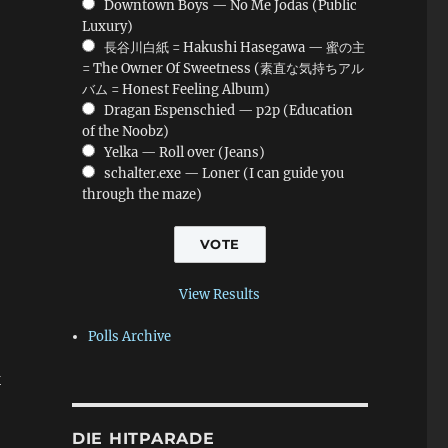
Downtown Boys — No Me Jodas (Public
Luxury)
長谷川白紙 = Hakushi Hasegawa — 蜜の主
= The Owner Of Sweetness (素直な気持ちアル
バム = Honest Feeling Album)
Dragan Espenschied — p2p (Education
of the Noobz)
Yelka — Roll over (Jeans)
schalter.exe — Loner (I can guide you
through the maze)
View Results
Polls Archive
k
DIE HITPARADE