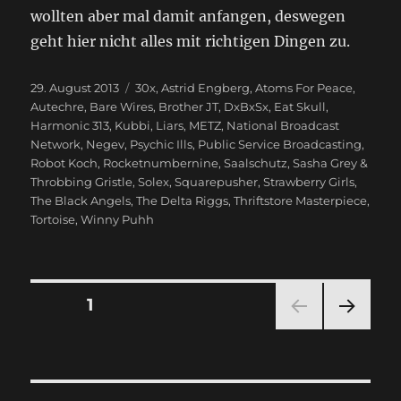
wollten aber mal damit anfangen, deswegen
geht hier nicht alles mit richtigen Dingen zu.
Veröffentlicht
29. August 2013
Schlagwörter
30x
,
Astrid Engberg
,
Atoms For Peace
,
am
Autechre
,
Bare Wires
,
Brother JT
,
DxBxSx
,
Eat Skull
,
Harmonic 313
,
Kubbi
,
Liars
,
METZ
,
National Broadcast
Network
,
Negev
,
Psychic Ills
,
Public Service Broadcasting
,
Robot Koch
,
Rocketnumbernine
,
Saalschutz
,
Sasha Grey &
Throbbing Gristle
,
Solex
,
Squarepusher
,
Strawberry Girls
,
The Black Angels
,
The Delta Riggs
,
Thriftstore Masterpiece
,
Tortoise
,
Winny Puhh
Seitennummerierung
SEITE
1
NÄC
der
HSTE
SEIT
Beiträge
E