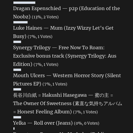
Dragan Espenschied — p2p (Education of the
Noobz)
(13%, 2 Votes)
Luke Haines — Mum (Izzy Wizzy Let's Get
Busy)
(7%, 1 Votes)
Synergy Trilogy — Free Now To Roam:
Exclusive bonus track (Synergy Trilogy: Aus
Edition)
(7%, 1 Votes)
Mouth Ulcers — Western Horror Story (Silent
Pictures EP)
(7%, 1 Votes)
長谷川白紙 = Hakushi Hasegawa — 蜜の主 =
The Owner Of Sweetness (素直な気持ちアルバム
= Honest Feeling Album)
(7%, 1 Votes)
Yelka — Roll over (Jeans)
(0%, 0 Votes)