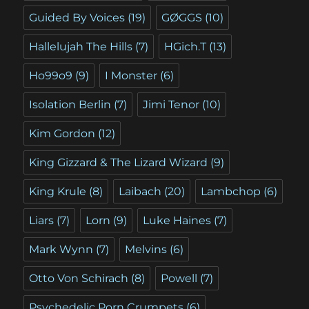
Guided By Voices
(19)
GØGGS
(10)
Hallelujah The Hills
(7)
HGich.T
(13)
Ho99o9
(9)
I Monster
(6)
Isolation Berlin
(7)
Jimi Tenor
(10)
Kim Gordon
(12)
King Gizzard & The Lizard Wizard
(9)
King Krule
(8)
Laibach
(20)
Lambchop
(6)
Liars
(7)
Lorn
(9)
Luke Haines
(7)
Mark Wynn
(7)
Melvins
(6)
Otto Von Schirach
(8)
Powell
(7)
Psychedelic Porn Crumpets
(6)