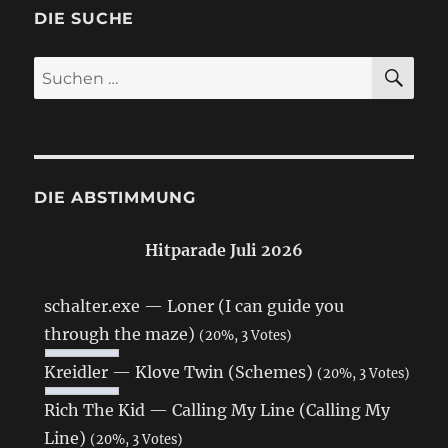
DIE SUCHE
SU
Suchen
nach:
DIE ABSTIMMUNG
Hitparade Juli 2026
schalter.exe — Loner (I can guide you
through the maze)
(20%, 3 Votes)
Kreidler — Klove Twin (Schemes)
(20%, 3 Votes)
Rich The Kid — Calling My Line (Calling My
Line)
(20%, 3 Votes)