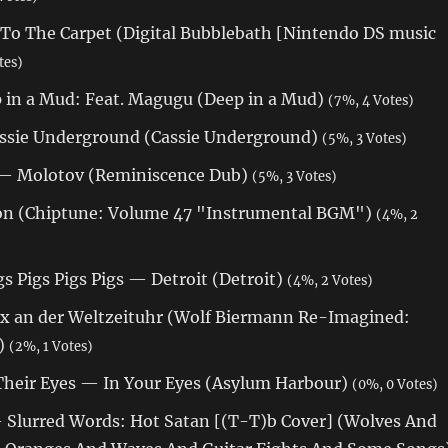
o The Carpet (Digital Bubblebath [Nintendo DS music
tes)
in a Mud: Feat. Magugu (Deep in a Mud)
(7%, 4 Votes)
ssie Underground (Cassie Underground)
(5%, 3 Votes)
 — Molotov (Reminiscence Dub)
(5%, 3 Votes)
con (Chiptune: Volume 47 "Instrumental BGM")
(4%, 2
igs Pigs Pigs Pigs — Detroit (Detroit)
(4%, 2 Votes)
x an der Weltzeituhr (Wolf Biermann Re-Imagined:
!)
(2%, 1 Votes)
heir Eyes — In Your Eyes (Asylum Harbour)
(0%, 0 Votes)
 Slurred Words: Hot Satan [(T-T)b Cover] (Wolves And