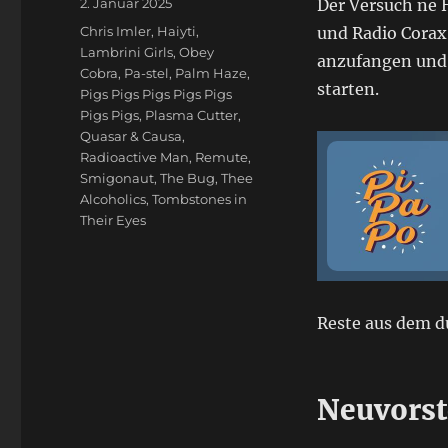
Veröffentlicht
2. Januar 2025
Der Versuch ne H
am
Schlagwörter
Chris Imler
,
Haiyti
,
und Radio Corax
Lambrini Girls
,
Obey
anzufangen und d
Cobra
,
Pa-stel
,
Palm Haze
,
starten.
Pigs Pigs Pigs Pigs Pigs
Pigs Pigs
,
Plasma Cutter
,
Quasar & Causa
,
Radioactive Man
,
Remute
,
Smigonaut
,
The Bug
,
Thee
Alcoholics
,
Tombstones in
Their Eyes
Reste aus dem du
Neuvorst