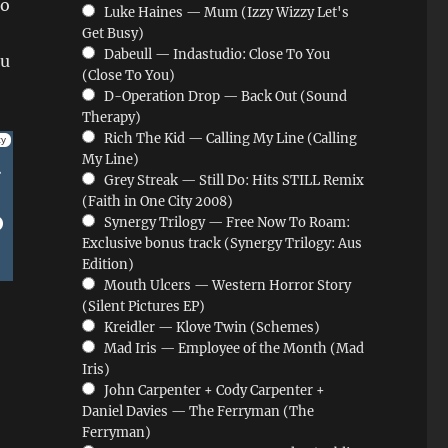
io
Luke Haines — Mum (Izzy Wizzy Let's
Get Busy)
Dabeull — Indastudio: Close To You
zu
(Close To You)
D-Operation Drop — Back Out (Sound
Therapy)
Rich The Kid — Calling My Line (Calling
My Line)
Grey Streak — Still Do: Hits STILL Remix
(Faith in One City 2008)
Synergy Trilogy — Free Now To Roam:
Exclusive bonus track (Synergy Trilogy: Aus
Edition)
Mouth Ulcers — Western Horror Story
(Silent Pictures EP)
Kreidler — Klove Twin (Schemes)
Mad Iris — Employee of the Month (Mad
Iris)
John Carpenter + Cody Carpenter +
Daniel Davies — The Ferryman (The
Ferryman)