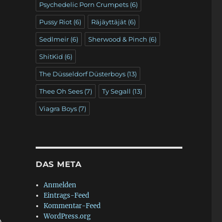
Psychedelic Porn Crumpets
(6)
Pussy Riot
(6)
Räjäyttäjät
(6)
Sedlmeir
(6)
Sherwood & Pinch
(6)
ShitKid
(6)
The Düsseldorf Düsterboys
(13)
Thee Oh Sees
(7)
Ty Segall
(13)
Viagra Boys
(7)
DAS META
Anmelden
Eintrags-Feed
Kommentar-Feed
WordPress.org