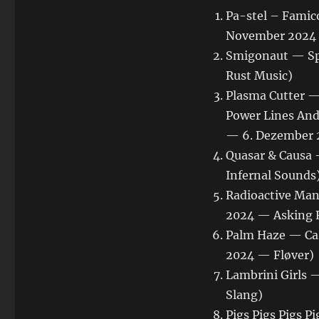
Pa-stel – Famic
November 202
Smigonaut — Sp
Rust Music)
Plasma Cutter —
Power Lines And
— 6. Dezember 
Quasar & Causa
Infernal Sounds
Radioactive Ma
2024 — Asking F
Palm Haze — Ca
2024 — Fløver)
Lambrini Girls 
Slang)
Pigs Pigs Pigs P