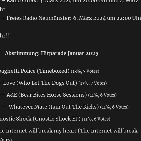
– Radio Corax: 3. März 2024 um 20:00 Uhr und 4. März
hr
– Freies Radio Neumünster: 6. März 2024 um 22:00 Uh
hr!!!
Abstimmung: Hitparade Januar 2025
aghetti Police (Timeboxed)
(13%, 7 Votes)
— Love (Who Let The Dogs Out)
(13%, 7 Votes)
 — A&E (Bear Bites Horse Sessions)
(11%, 6 Votes)
n — Whatever Mate (Jam Out The Kicks)
(11%, 6 Votes)
ostic Shock (Gnostic Shock EP)
(11%, 6 Votes)
e Internet will break my heart (The Internet will break
Votes)