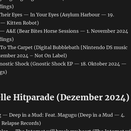
dings)
heir Eyes — In Your Eyes (Asylum Harbour — 19.
— Kitten Robot)
 — A&E (Bear Bites Horse Sessions — 1. November 2024
dings)
o The Carpet (Digital Bubblebath [Nintendo DS music
zember 2024 – Not On Label)
ostic Shock (Gnostic Shock EP — 18. Oktober 2024 —
gs)
elle Hitparade (Dezember 2024)
ug — Deep in a Mud: Feat. Magugu (Deep in a Mud — 4.
 Relapse Records)