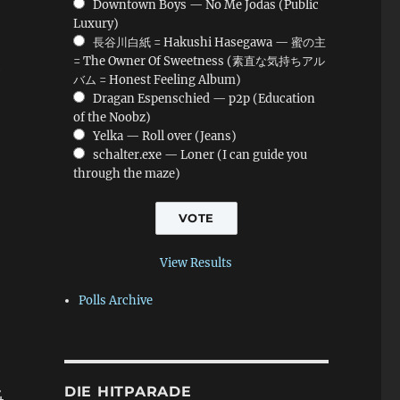
Downtown Boys — No Me Jodas (Public
Luxury)
長谷川白紙 = Hakushi Hasegawa — 蜜の主
= The Owner Of Sweetness (素直な気持ちアル
e
バム = Honest Feeling Album)
Dragan Espenschied — p2p (Education
of the Noobz)
Yelka — Roll over (Jeans)
schalter.exe — Loner (I can guide you
through the maze)
View Results
Polls Archive
DIE HITPARADE
4