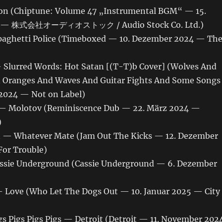
on (Chiptune: Volume 47 „Instrumental BGM“ — 15.
4 — 株式会社オーディオストック / Audio Stock Co. Ltd.)
aghetti Police (Timeboxed — 10. Dezember 2024 — Th
 Slurred Words: Hot Satan [(T-T)b Cover] (Wolves And
 Oranges And Waves And Guitar Fights And Some Songs
2024 — Not on Label)
 — Molotov (Reminiscence Dub — 22. März 2024 —
)
n — Whatever Mate (Jam Out The Kicks — 12. Dezember
or Trouble)
ssie Underground (Cassie Underground — 6. Dezember
— Love (Who Let The Dogs Out — 10. Januar 2025 — City
igs Pigs Pigs Pigs — Detroit (Detroit — 11. November 202