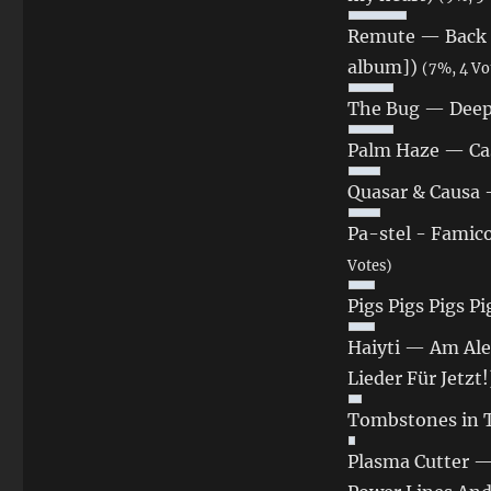
Remute — Back T
album])
(7%, 4 Vo
The Bug — Deep 
Palm Haze — Ca
Quasar & Causa
Pa-stel - Fami
Votes)
Pigs Pigs Pigs P
Haiyti — Am Ale
Lieder Für Jetzt
Tombstones in T
Plasma Cutter —