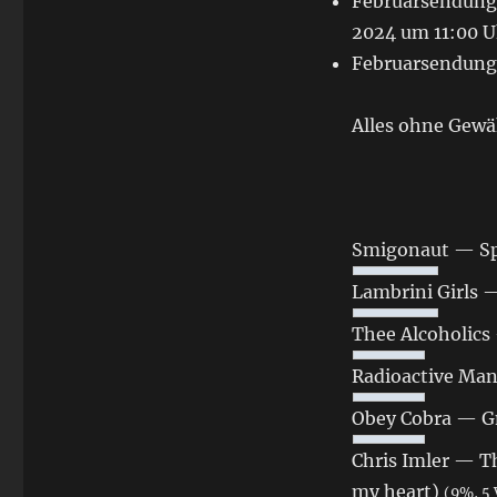
Februarsendung 
2024 um 11:00 U
Februarsendung 
Alles ohne Gewä
Smigonaut — Sp
Lambrini Girls 
Thee Alcoholics
Radioactive Ma
Obey Cobra — Gn
Chris Imler — Th
my heart)
(9%, 5 