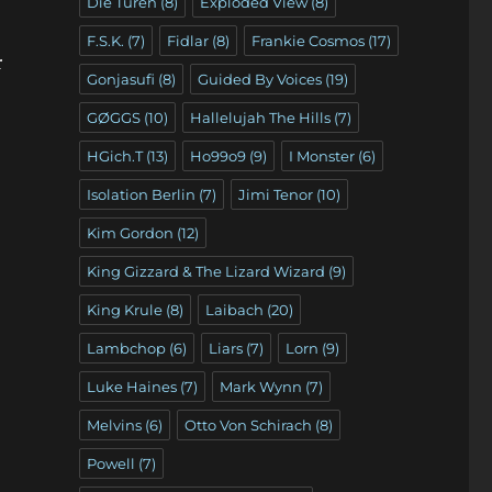
Die Türen
(8)
Exploded View
(8)
F.S.K.
(7)
Fidlar
(8)
Frankie Cosmos
(17)
r
Gonjasufi
(8)
Guided By Voices
(19)
GØGGS
(10)
Hallelujah The Hills
(7)
HGich.T
(13)
Ho99o9
(9)
I Monster
(6)
Isolation Berlin
(7)
Jimi Tenor
(10)
Kim Gordon
(12)
King Gizzard & The Lizard Wizard
(9)
King Krule
(8)
Laibach
(20)
Lambchop
(6)
Liars
(7)
Lorn
(9)
Luke Haines
(7)
Mark Wynn
(7)
Melvins
(6)
Otto Von Schirach
(8)
Powell
(7)