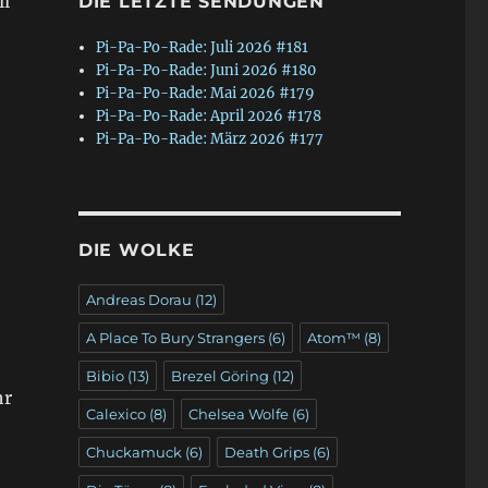
ll
DIE LETZTE SENDUNGEN
Pi-Pa-Po-Rade: Juli 2026 #181
Pi-Pa-Po-Rade: Juni 2026 #180
Pi-Pa-Po-Rade: Mai 2026 #179
Pi-Pa-Po-Rade: April 2026 #178
Pi-Pa-Po-Rade: März 2026 #177
DIE WOLKE
Andreas Dorau
(12)
A Place To Bury Strangers
(6)
Atom™
(8)
Bibio
(13)
Brezel Göring
(12)
hr
Calexico
(8)
Chelsea Wolfe
(6)
Chuckamuck
(6)
Death Grips
(6)