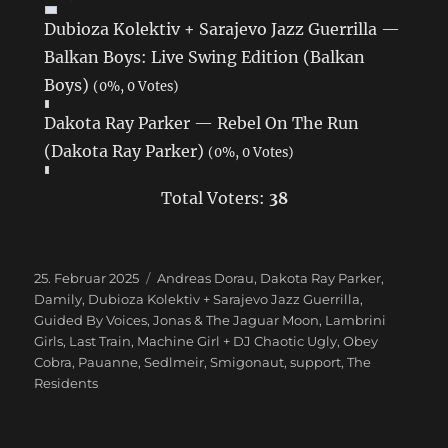
Dubioza Kolektiv + Sarajevo Jazz Guerrilla —
Balkan Boys: Live Swing Edition (Balkan
Boys)
(0%, 0 Votes)
Dakota Ray Parker — Rebel On The Run
(Dakota Ray Parker)
(0%, 0 Votes)
Total Voters:
38
Veröffentlicht
25. Februar 2025
Schlagwörter
Andreas Dorau
,
Dakota Ray Parker
,
am
Damily
,
Dubioza Kolektiv + Sarajevo Jazz Guerrilla
,
Guided By Voices
,
Jonas & The Jaguar Moon
,
Lambrini
Girls
,
Last Train
,
Machine Girl + DJ Chaotic Ugly
,
Obey
Cobra
,
Pauanne
,
Sedlmeir
,
Smigonaut
,
support
,
The
Residents