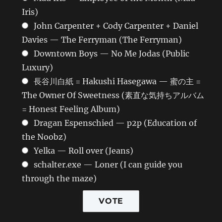
Iris)
John Carpenter + Cody Carpenter + Daniel
Davies — The Ferryman (The Ferryman)
Downtown Boys — No Me Jodas (Public
Luxury)
長谷川白紙 = Hakushi Hasegawa — 蜜の主 =
The Owner Of Sweetness (素直な気持ちアルバム
= Honest Feeling Album)
Dragan Espenschied — p2p (Education of
the Noobz)
Yelka — Roll over (Jeans)
schalter.exe — Loner (I can guide you
through the maze)