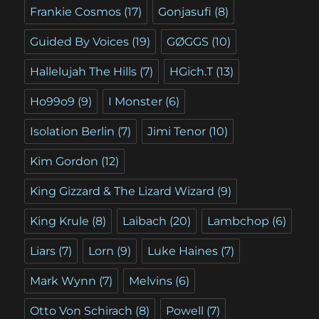
Frankie Cosmos
(17)
Gonjasufi
(8)
Guided By Voices
(19)
GØGGS
(10)
Hallelujah The Hills
(7)
HGich.T
(13)
Ho99o9
(9)
I Monster
(6)
Isolation Berlin
(7)
Jimi Tenor
(10)
Kim Gordon
(12)
King Gizzard & The Lizard Wizard
(9)
King Krule
(8)
Laibach
(20)
Lambchop
(6)
Liars
(7)
Lorn
(9)
Luke Haines
(7)
Mark Wynn
(7)
Melvins
(6)
Otto Von Schirach
(8)
Powell
(7)