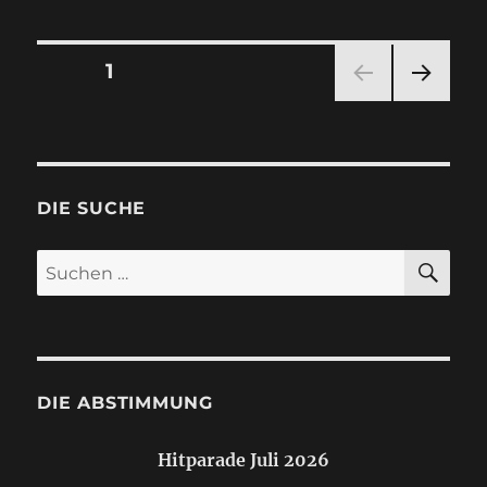
Seitennummerierung
SEITE
1
NÄC
der
HSTE
SEIT
Beiträge
E
DIE SUCHE
SU
Suchen
nach:
DIE ABSTIMMUNG
Hitparade Juli 2026