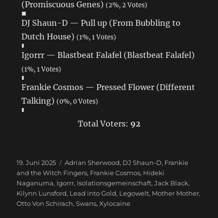
(Promiscuous Genes)
(2%, 2 Votes)
DJ Shaun-D — Pull up (From Bubbling to
Dutch House)
(1%, 1 Votes)
Igorrr — Blastbeat Falafel (Blastbeat Falafel)
(1%, 1 Votes)
Frankie Cosmos — Pressed Flower (Different
Talking)
(0%, 0 Votes)
Total Voters:
92
Veröffentlicht
19. Juni 2025
Schlagwörter
Adrian Sherwood
,
DJ Shaun-D
,
Frankie
am
and the Witch Fingers
,
Frankie Cosmos
,
Hideki
Naganuma
,
Igorrr
,
Isolationsgemeinschaft
,
Jack Black
,
Kilynn Lunsford
,
Lead into Gold
,
Legowelt
,
Mother Mother
,
Otto Von Schirach
,
Swans
,
Xylocaine