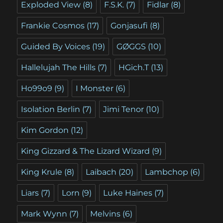
Exploded View
(8)
F.S.K.
(7)
Fidlar
(8)
Frankie Cosmos
(17)
Gonjasufi
(8)
Guided By Voices
(19)
GØGGS
(10)
Hallelujah The Hills
(7)
HGich.T
(13)
Ho99o9
(9)
I Monster
(6)
Isolation Berlin
(7)
Jimi Tenor
(10)
Kim Gordon
(12)
King Gizzard & The Lizard Wizard
(9)
King Krule
(8)
Laibach
(20)
Lambchop
(6)
Liars
(7)
Lorn
(9)
Luke Haines
(7)
Mark Wynn
(7)
Melvins
(6)