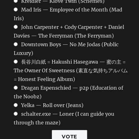
Kreidler — Klove Twin (Schemes)
Mad Iris — Employee of the Month (Mad
Iris)
John Carpenter + Cody Carpenter + Daniel
Davies — The Ferryman (The Ferryman)
Downtown Boys — No Me Jodas (Public
Luxury)
長谷川白紙 = Hakushi Hasegawa — 蜜の主 =
The Owner Of Sweetness (素直な気持ちアルバム
= Honest Feeling Album)
Dragan Espenschied — p2p (Education of
the Noobz)
Yelka — Roll over (Jeans)
schalter.exe — Loner (I can guide you
through the maze)