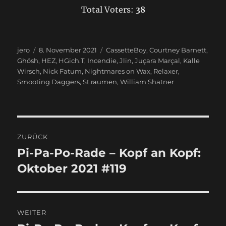
Total Voters:
38
Autor
jero
Veröffentlicht
8. November 2021
Schlagwörter
CassetteBoy
,
Courtney Barnett
,
Ghösh
,
am
HEZ
,
HGich.T
,
Incendie
,
Jlin
,
Juçara Marçal
,
Kalle
Wirsch
,
Nick Fatum
,
Nightmares on Wax
,
Relaxer
,
Smooting Daggers
,
St.raumen
,
William Shatner
Beitragsnavigation
ZURÜCK
Pi-Pa-Po-Rade – Kopf an Kopf:
Vorheriger
Oktober 2021 #119
Beitrag:
WEITER