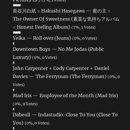
長谷川白紙 = Hakushi Hasegawa — 蜜の主 =
The Owner Of Sweetness (素直な気持ちアルバム
= Honest Feeling Album)
(7%, 1 Votes)
Yelka — Roll over (Jeans)
(0%, 0 Votes)
Downtown Boys — No Me Jodas (Public
Luxury)
(0%, 0 Votes)
John Carpenter + Cody Carpenter + Daniel
Davies — The Ferryman (The Ferryman)
(0%, 0
Votes)
Mad Iris — Employee of the Month (Mad Iris)
(0%, 0 Votes)
Dabeull — Indastudio: Close To You (Close To
You)
(0%, 0 Votes)