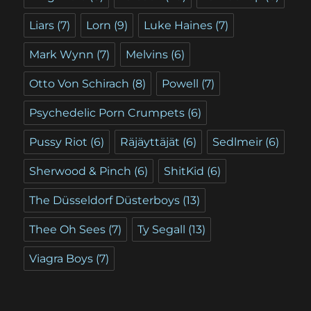
Liars
(7)
Lorn
(9)
Luke Haines
(7)
Mark Wynn
(7)
Melvins
(6)
Otto Von Schirach
(8)
Powell
(7)
Psychedelic Porn Crumpets
(6)
Pussy Riot
(6)
Räjäyttäjät
(6)
Sedlmeir
(6)
Sherwood & Pinch
(6)
ShitKid
(6)
The Düsseldorf Düsterboys
(13)
Thee Oh Sees
(7)
Ty Segall
(13)
Viagra Boys
(7)