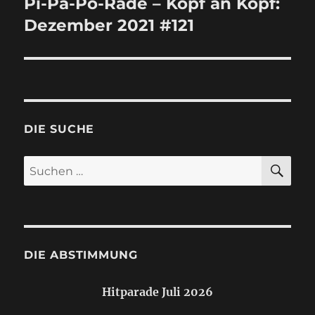
Pi-Pa-Po-Rade – Kopf an Kopf:
Nächster
Dezember 2021 #121
Beitrag:
DIE SUCHE
SU
Suchen
nach:
DIE ABSTIMMUNG
Hitparade Juli 2026