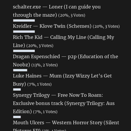
schalter.exe — Loner (I can guide you
through the maze)
(20%, 3 Votes)
Kreidler — Klove Twin (Schemes)
(20%, 3 Votes)
Rich The Kid — Calling My Line (Calling My
Line)
(20%, 3 Votes)
Dragan Espenschied — p2p (Education of the
Noobz)
(13%, 2 Votes)
Luke Haines — Mum (Izzy Wizzy Let's Get
Busy)
(7%, 1 Votes)
Synergy Trilogy — Free Now To Roam:
Exclusive bonus track (Synergy Trilogy: Aus
Edition)
(7%, 1 Votes)
Mouth Ulcers — Western Horror Story (Silent
Pictures EP)
(7%, 1 Votes)