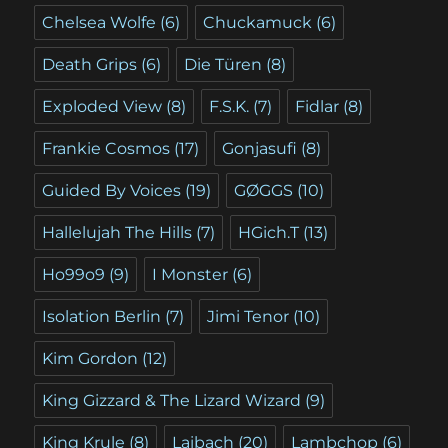
Chelsea Wolfe
(6)
Chuckamuck
(6)
Death Grips
(6)
Die Türen
(8)
Exploded View
(8)
F.S.K.
(7)
Fidlar
(8)
Frankie Cosmos
(17)
Gonjasufi
(8)
Guided By Voices
(19)
GØGGS
(10)
Hallelujah The Hills
(7)
HGich.T
(13)
Ho99o9
(9)
I Monster
(6)
Isolation Berlin
(7)
Jimi Tenor
(10)
Kim Gordon
(12)
King Gizzard & The Lizard Wizard
(9)
King Krule
(8)
Laibach
(20)
Lambchop
(6)