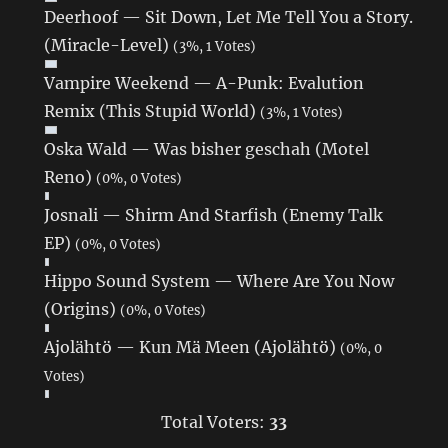
Deerhoof — Sit Down, Let Me Tell You a Story.
(Miracle-Level)
(3%, 1 Votes)
Vampire Weekend — A-Punk: Evalution
Remix (This Stupid World)
(3%, 1 Votes)
Oska Wald — Was bisher geschah (Motel
Reno)
(0%, 0 Votes)
Josnali — Shirm And Starfish (Enemy Talk
EP)
(0%, 0 Votes)
Hippo Sound System — Where Are You Now
(Origins)
(0%, 0 Votes)
Ajolähtö — Kun Mä Meen (Ajolähtö)
(0%, 0
Votes)
Total Voters:
33