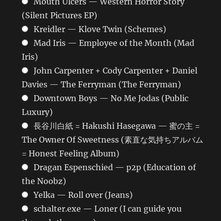
Mouth Ulcers — Western Horror Story
(Silent Pictures EP)
Kreidler — Klove Twin (Schemes)
Mad Iris — Employee of the Month (Mad
Iris)
John Carpenter + Cody Carpenter + Daniel
Davies — The Ferryman (The Ferryman)
Downtown Boys — No Me Jodas (Public
Luxury)
長谷川白紙 = Hakushi Hasegawa — 蜜の主 =
The Owner Of Sweetness (素直な気持ちアルバム
= Honest Feeling Album)
Dragan Espenschied — p2p (Education of
the Noobz)
Yelka — Roll over (Jeans)
schalter.exe — Loner (I can guide you