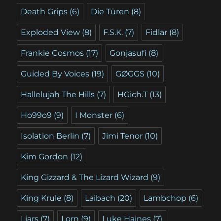
Death Grips
(6)
Die Türen
(8)
Exploded View
(8)
F.S.K.
(7)
Fidlar
(8)
Frankie Cosmos
(17)
Gonjasufi
(8)
Guided By Voices
(19)
GØGGS
(10)
Hallelujah The Hills
(7)
HGich.T
(13)
Ho99o9
(9)
I Monster
(6)
Isolation Berlin
(7)
Jimi Tenor
(10)
Kim Gordon
(12)
King Gizzard & The Lizard Wizard
(9)
King Krule
(8)
Laibach
(20)
Lambchop
(6)
Liars
(7)
Lorn
(9)
Luke Haines
(7)