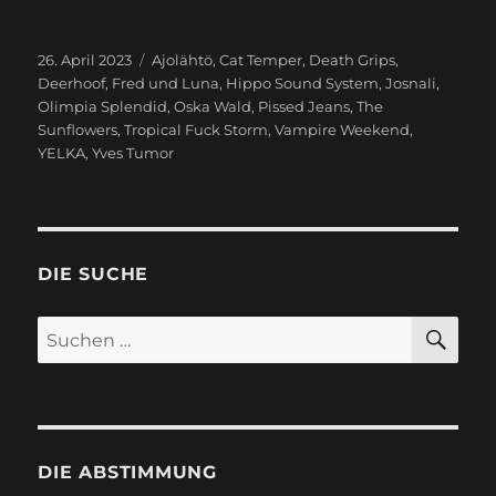
Veröffentlicht
26. April 2023
Schlagwörter
Ajolähtö
,
Cat Temper
,
Death Grips
,
am
Deerhoof
,
Fred und Luna
,
Hippo Sound System
,
Josnali
,
Olimpia Splendid
,
Oska Wald
,
Pissed Jeans
,
The
Sunflowers
,
Tropical Fuck Storm
,
Vampire Weekend
,
YELKA
,
Yves Tumor
DIE SUCHE
SU
Suchen
nach:
DIE ABSTIMMUNG