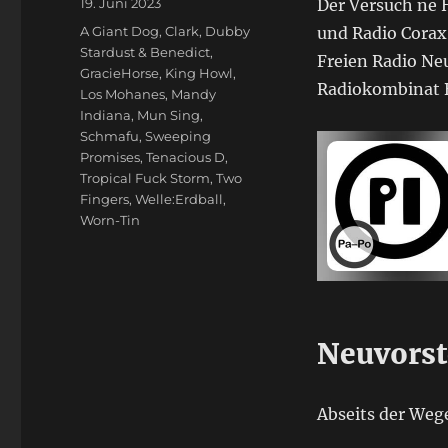
Veröffentlicht
19. Juni 2023
Der Versuch ne H
am
Schlagwörter
A Giant Dog
,
Clark
,
Dubby
und Radio Corax 
Stardust & Benedict
,
Freien Radio Ne
GracieHorse
,
King Howl
,
Radiokombinat B
Los Mohanes
,
Mandy
Indiana
,
Mun Sing
,
Schmafu
,
Sweeping
Promises
,
Tenacious D
,
Tropical Fuck Storm
,
Two
Fingers
,
Welle:Erdball
,
Worn-Tin
Neuvorst
Abseits der Weg