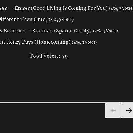
es — Eraser (Good Living Is Coming For You)
(4%, 3 Votes
ifferent Then (Bite)
(4%, 3 Votes)
& Benedict — Starman (Spaced Oddity)
(4%, 3 Votes)
hn Henry Days (Homecoming)
(4%, 3 Votes)
Total Voters:
79
NÄ
HST
SEI