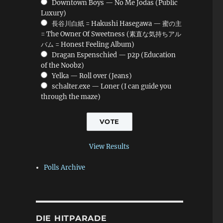
Downtown Boys — No Me Jodas (Public
Luxury)
長谷川白紙 = Hakushi Hasegawa — 蜜の主
= The Owner Of Sweetness (素直な気持ちアル
バム = Honest Feeling Album)
Dragan Espenschied — p2p (Education
of the Noobz)
Yelka — Roll over (Jeans)
schalter.exe — Loner (I can guide you
through the maze)
View Results
Polls Archive
—
DIE HITPARADE