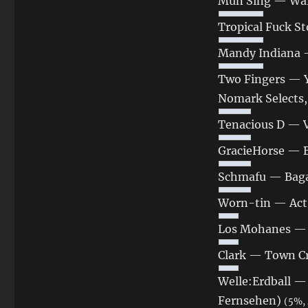
Mun Sing — Wait
Tropical Fuck 
Mandy Indiana —
Two Fingers — 
Nomark Selects,
Tenacious D — 
GracieHorse — By
Schmafu — Bag
Worn-tin — Act I
Los Mohanes — 
Clark — Town C
Welle:Erdball —
Fernsehen)
(5%, 