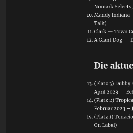
Nomark Selects,
Mandy Indiana —
Talk)
Clark — Town Cr
A Giant Dog — D
Die aktu
(Platz 3) Dubby
April 2023 — Ec
(Platz 2) Tropi
Februar 2023 – J
(Platz 1) Tenac
On Label)