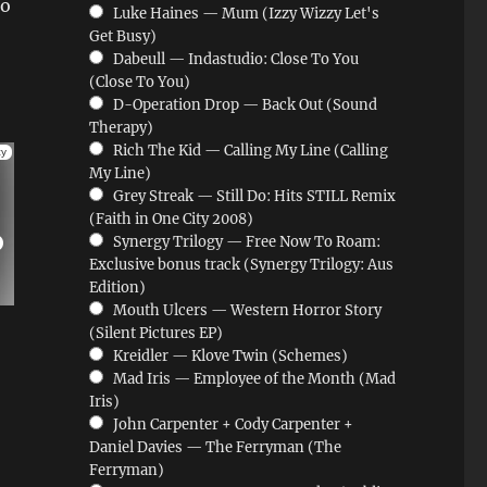
io
Luke Haines — Mum (Izzy Wizzy Let's
Get Busy)
Dabeull — Indastudio: Close To You
(Close To You)
D-Operation Drop — Back Out (Sound
Therapy)
Rich The Kid — Calling My Line (Calling
My Line)
Grey Streak — Still Do: Hits STILL Remix
(Faith in One City 2008)
Synergy Trilogy — Free Now To Roam:
Exclusive bonus track (Synergy Trilogy: Aus
Edition)
Mouth Ulcers — Western Horror Story
(Silent Pictures EP)
Kreidler — Klove Twin (Schemes)
Mad Iris — Employee of the Month (Mad
Iris)
John Carpenter + Cody Carpenter +
Daniel Davies — The Ferryman (The
Ferryman)