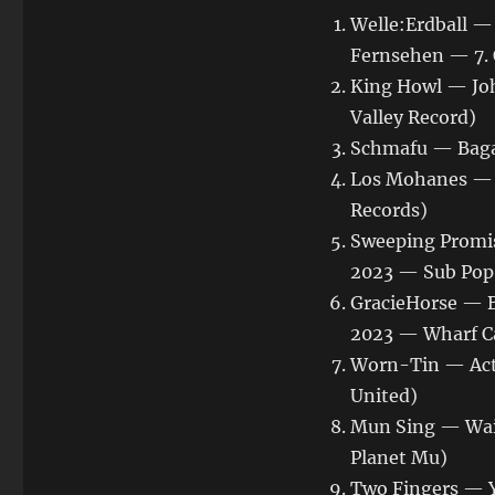
Welle:Erdball —
Fernsehen — 7. 
King Howl — Jo
Valley Record)
Schmafu — Baga
Los Mohanes — C
Records)
Sweeping Promis
2023 — Sub Pop /
GracieHorse — By
2023 — Wharf C
Worn-Tin — Act 
United)
Mun Sing — Wait
Planet Mu)
Two Fingers — 