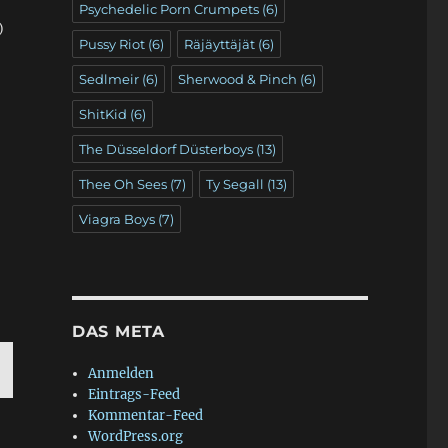
Psychedelic Porn Crumpets
(6)
)
Pussy Riot
(6)
Räjäyttäjät
(6)
Sedlmeir
(6)
Sherwood & Pinch
(6)
ShitKid
(6)
The Düsseldorf Düsterboys
(13)
Thee Oh Sees
(7)
Ty Segall
(13)
Viagra Boys
(7)
DAS META
Anmelden
Eintrags-Feed
C
Kommentar-Feed
E
WordPress.org
T