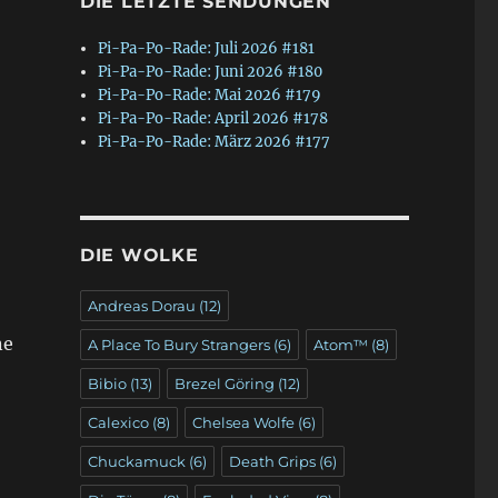
DIE LETZTE SENDUNGEN
Pi-Pa-Po-Rade: Juli 2026 #181
Pi-Pa-Po-Rade: Juni 2026 #180
Pi-Pa-Po-Rade: Mai 2026 #179
Pi-Pa-Po-Rade: April 2026 #178
Pi-Pa-Po-Rade: März 2026 #177
DIE WOLKE
Andreas Dorau
(12)
ne
A Place To Bury Strangers
(6)
Atom™
(8)
Bibio
(13)
Brezel Göring
(12)
Calexico
(8)
Chelsea Wolfe
(6)
Chuckamuck
(6)
Death Grips
(6)