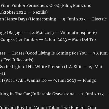
 Film, Funk & Fernsehen: C=64 (Film, Funk und
Oktober 2022 — Nexilis)
hn Henry Days (Homecoming — 9. Juni 2023 — Electric
ge (Bagage — 22. Mai 2023 — Viennatmosphere)
ongas (La Tumbia — 2. Juni 2023 – Moli Del Tro
es — Eraser (Good Living Is Coming For You — 30. Juni
 Feel It Records)
 the Light of His White Stetson (L.A. Shit — 19. Mai
at)
I (Act I / All I Wanna Do — 9. Juni 2023 — Plungo
ing In The Car (Inflatable Gravestone — 2. Juni 2023 
Yumyum Rhythm (Amon Tobin, Two Fingers, Cujo: