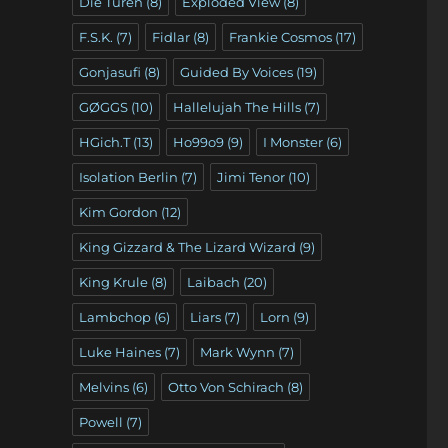
Die Türen
(8)
Exploded View
(8)
F.S.K.
(7)
Fidlar
(8)
Frankie Cosmos
(17)
Gonjasufi
(8)
Guided By Voices
(19)
GØGGS
(10)
Hallelujah The Hills
(7)
HGich.T
(13)
Ho99o9
(9)
I Monster
(6)
Isolation Berlin
(7)
Jimi Tenor
(10)
Kim Gordon
(12)
King Gizzard & The Lizard Wizard
(9)
King Krule
(8)
Laibach
(20)
Lambchop
(6)
Liars
(7)
Lorn
(9)
Luke Haines
(7)
Mark Wynn
(7)
Melvins
(6)
Otto Von Schirach
(8)
Powell
(7)