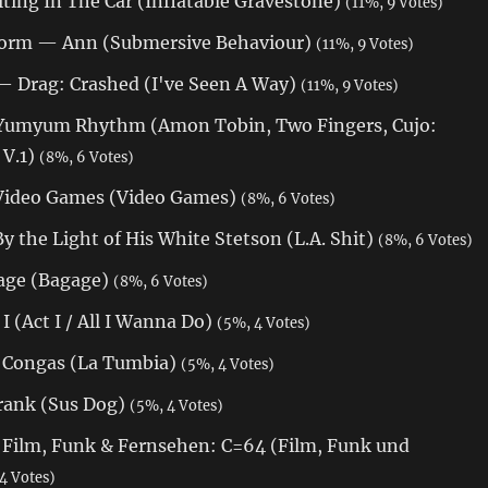
ing In The Car (Inflatable Gravestone)
(11%, 9 Votes)
Storm — Ann (Submersive Behaviour)
(11%, 9 Votes)
 Drag: Crashed (I've Seen A Way)
(11%, 9 Votes)
Yumyum Rhythm (Amon Tobin, Two Fingers, Cujo:
 V.1)
(8%, 6 Votes)
Video Games (Video Games)
(8%, 6 Votes)
 the Light of His White Stetson (L.A. Shit)
(8%, 6 Votes)
age (Bagage)
(8%, 6 Votes)
 (Act I / All I Wanna Do)
(5%, 4 Votes)
Congas (La Tumbia)
(5%, 4 Votes)
rank (Sus Dog)
(5%, 4 Votes)
 Film, Funk & Fernsehen: C=64 (Film, Funk und
4 Votes)