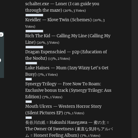
schalter.exe — Loner (I can guide you
through the maze)
(20%, 3 Votes)
Kreidler — Klove Twin (Schemes)
(20%, 3
Votes)
Rich The Kid — Calling My Line (Calling My
Line)
(20%, 3 Votes)
Dragan Espenschied — p2p (Education of
the Noobz)
(13%, 2 Votes)
Luke Haines — Mum (Izzy Wizzy Let's Get
Busy)
(7%, 1 Votes)
Synergy Trilogy — Free Now To Roam:
Exclusive bonus track (Synergy Trilogy: Aus
Edition)
(7%, 1 Votes)
Mouth Ulcers — Western Horror Story
(Silent Pictures EP)
(7%, 1 Votes)
長谷川白紙 = Hakushi Hasegawa — 蜜の主 =
The Owner Of Sweetness (素直な気持ちアルバ
ム = Honest Feeling Album)
(7%, 1 Votes)