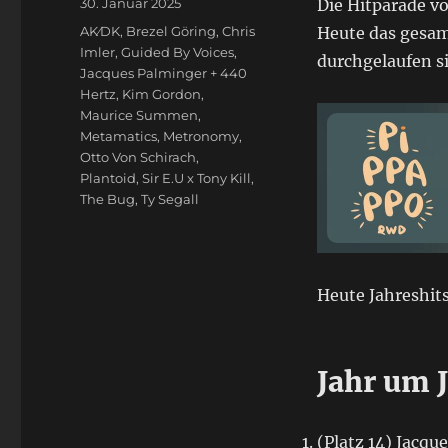
Veröffentlicht
30. Januar 2025
Die Hitparade v
am
Schlagwörter
AK⁄DK
,
Brezel Göring
,
Chris
Heute das gesamt
Imler
,
Guided By Voices
,
durchgelaufen s
Jacques Palminger + 440
Hertz
,
Kim Gordon
,
Maurice Summen
,
Metamatics
,
Metronomy
,
Otto Von Schirach
,
Plantoid
,
Sir E.U x Tony Kill
,
The Bug
,
Ty Segall
Heute Jahreshits
Jahr um 
(Platz 14) Jacq