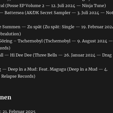
cal (Posse EP Volume 2 — 12. Juli 2024 — Ninja Tune)
 — Battersea (AK⁄DK Secret Sampler — 3. Juli 2024 — No
ce Summen — Zu spät (Zu spät: Single — 19. Februar 202
ebralution)
l Göring – Tschernobyl (Tschernobyl — 9. August 2024 —
ords)
gall — Hi Dee Dee (Three Bells — 26. Januar 2024 — Drag
ug — Deep in a Mud: Feat. Magugu (Deep in a Mud — 4.
 Relapse Records)
onen
: 21. Februar 2025