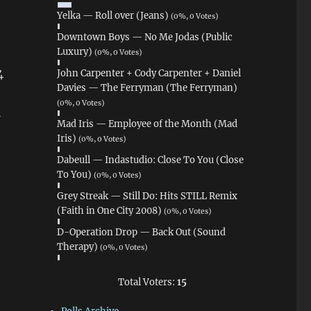
Yelka — Roll over (Jeans)
(0%, 0 Votes)
Downtown Boys — No Me Jodas (Public
Luxury)
(0%, 0 Votes)
4
John Carpenter + Cody Carpenter + Daniel
Davies — The Ferryman (The Ferryman)
(0%, 0 Votes)
l
Mad Iris — Employee of the Month (Mad
Iris)
(0%, 0 Votes)
Dabeull — Indastudio: Close To You (Close
To You)
(0%, 0 Votes)
Grey Streak — Still Do: Hits STILL Remix
(Faith in One City 2008)
(0%, 0 Votes)
D-Operation Drop — Back Out (Sound
Therapy)
(0%, 0 Votes)
Total Voters:
15