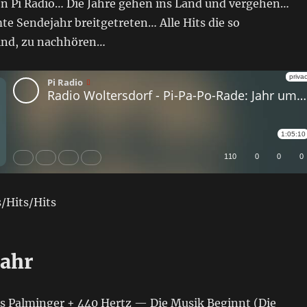
on Pi Radio… Die Jahre gehen ins Land und vergehen…
e Sendejahr breitgetreten… Alle Hits die so
ind, zu nachhören…
/Hits/Hits
Jahr
ues Palminger + 440 Hertz — Die Musik Beginnt (Die