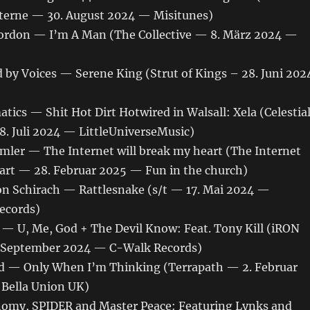
terne — 30. August 2024 — Misitunes)
Gordon — I’m A Man (The Collective — 8. März 2024 —
d by Voices — Serene King (Strut of Kings – 28. Juni 202
atics — Shit Hot Dirt Hotwired in Walsall: Xela (Celestia
8. Juli 2024 — LittleUniverseMusic)
 Imler — The Internet will break my heart (The Internet
eart — 28. Februar 2025 — Fun in the church)
Von Schirach — Rattlesnake (s/t — 17. Mai 2024 —
Records)
U — U, Me, God + The Devil Know: Feat. Tony Kill (iRON
 September 2024 — C-Walk Records)
oid — Only When I’m Thinking (Terrapath — 2. Februar
 Bella Union UK)
nomy, SPIDER and Master Peace: Featuring Lynks and