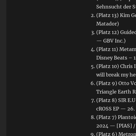
Sehnsucht der S
(Platz 13) Kim 
Matador)
(Platz 12) Guide
— GBV Inc.)
(Platz 11) Metam
Disney Beats – 1
(Platz 10) Chris
will break my h
(Platz 9) Otto 
Triangle Earth 
(Platz 8) SIR E.
cROSS EP — 26.
(Platz 7) Plant
2024 — [PIAS] /
(Platz 6) Metro