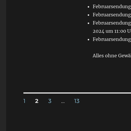
Februarsendung 
Februarsendung 
Februarsendung 
2024 um 11:00 U
Februarsendung 
Alles ohne Gewä
Seitennummerierung
SEITE
1
SEITE
2
SEITE
3
…
SEITE
13
der
Beiträge