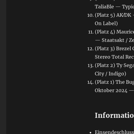
TaliaBle — Typi
(Platz 5) AK⁄DK
On Label)
(Platz 4) Mauri
— Staatsakt / Z
(Platz 3) Breze
Stereo Total Rec
(Platz 2) Ty Se
City / Indigo)
(Platz 1) The B
Oktober 2024 —
Informati
Einsendeschluss