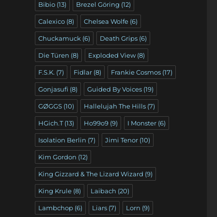
Bibio
(13)
Brezel Göring
(12)
Calexico
(8)
Chelsea Wolfe
(6)
Chuckamuck
(6)
Death Grips
(6)
Die Türen
(8)
Exploded View
(8)
F.S.K.
(7)
Fidlar
(8)
Frankie Cosmos
(17)
Gonjasufi
(8)
Guided By Voices
(19)
GØGGS
(10)
Hallelujah The Hills
(7)
HGich.T
(13)
Ho99o9
(9)
I Monster
(6)
Isolation Berlin
(7)
Jimi Tenor
(10)
Kim Gordon
(12)
King Gizzard & The Lizard Wizard
(9)
King Krule
(8)
Laibach
(20)
Lambchop
(6)
Liars
(7)
Lorn
(9)