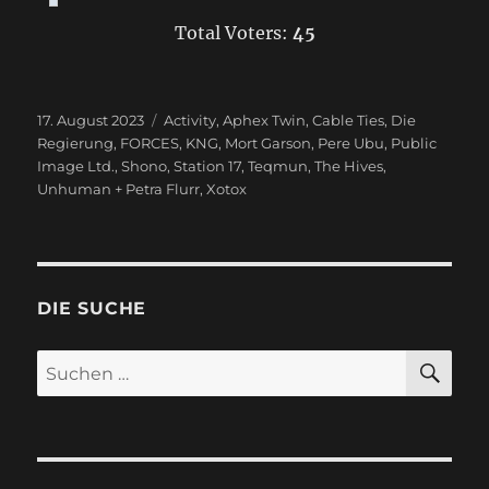
Total Voters:
45
Veröffentlicht
17. August 2023
Schlagwörter
Activity
,
Aphex Twin
,
Cable Ties
,
Die
am
Regierung
,
FORCES
,
KNG
,
Mort Garson
,
Pere Ubu
,
Public
Image Ltd.
,
Shono
,
Station 17
,
Teqmun
,
The Hives
,
Unhuman + Petra Flurr
,
Xotox
DIE SUCHE
SU
Suchen
nach: