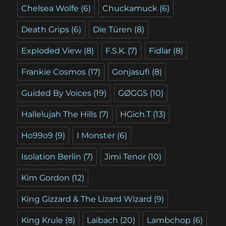
Chelsea Wolfe
(6)
Chuckamuck
(6)
Death Grips
(6)
Die Türen
(8)
Exploded View
(8)
F.S.K.
(7)
Fidlar
(8)
Frankie Cosmos
(17)
Gonjasufi
(8)
Guided By Voices
(19)
GØGGS
(10)
Hallelujah The Hills
(7)
HGich.T
(13)
Ho99o9
(9)
I Monster
(6)
Isolation Berlin
(7)
Jimi Tenor
(10)
Kim Gordon
(12)
King Gizzard & The Lizard Wizard
(9)
King Krule
(8)
Laibach
(20)
Lambchop
(6)