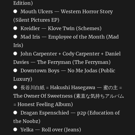
Edition)
Mouth Ulcers — Western Horror Story
(Silent Pictures EP)
Kreidler — Klove Twin (Schemes)
Mad Iris — Employee of the Month (Mad
Iris)
John Carpenter + Cody Carpenter + Daniel
Davies — The Ferryman (The Ferryman)
Downtown Boys — No Me Jodas (Public
Luxury)
長谷川白紙 = Hakushi Hasegawa — 蜜の主 =
The Owner Of Sweetness (素直な気持ちアルバム
= Honest Feeling Album)
Dragan Espenschied — p2p (Education of
the Noobz)
Yelka — Roll over (Jeans)