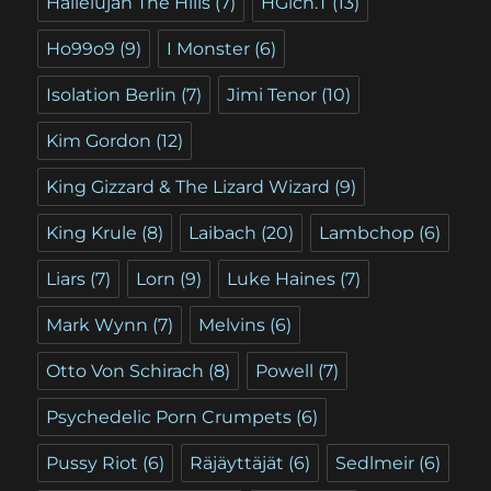
Hallelujah The Hills
(7)
HGich.T
(13)
Ho99o9
(9)
I Monster
(6)
Isolation Berlin
(7)
Jimi Tenor
(10)
Kim Gordon
(12)
King Gizzard & The Lizard Wizard
(9)
King Krule
(8)
Laibach
(20)
Lambchop
(6)
Liars
(7)
Lorn
(9)
Luke Haines
(7)
Mark Wynn
(7)
Melvins
(6)
Otto Von Schirach
(8)
Powell
(7)
Psychedelic Porn Crumpets
(6)
Pussy Riot
(6)
Räjäyttäjät
(6)
Sedlmeir
(6)