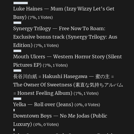
Luke Haines — Mum (Izzy Wizzy Let's Get
Busy)
(7%, 1 Votes)
Synergy Trilogy — Free Now To Roam:
Exclusive bonus track (Synergy Trilogy: Aus
Edition)
(7%, 1 Votes)
Mouth Ulcers — Western Horror Story (Silent
Pictures EP)
(7%, 1 Votes)
長谷川白紙 = Hakushi Hasegawa — 蜜の主 =
The Owner Of Sweetness (素直な気持ちアルバム
= Honest Feeling Album)
(7%, 1 Votes)
Yelka — Roll over (Jeans)
(0%, 0 Votes)
Downtown Boys — No Me Jodas (Public
Luxury)
(0%, 0 Votes)