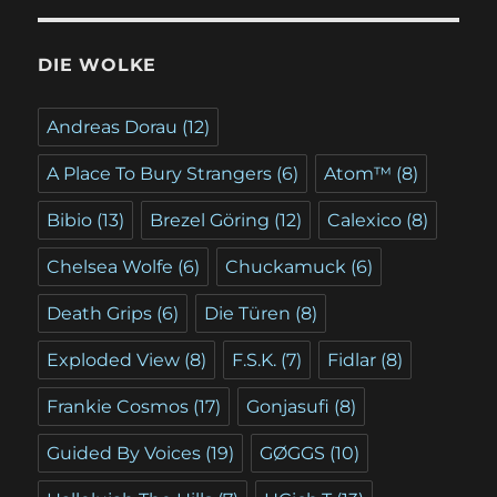
DIE WOLKE
Andreas Dorau
(12)
A Place To Bury Strangers
(6)
Atom™
(8)
Bibio
(13)
Brezel Göring
(12)
Calexico
(8)
Chelsea Wolfe
(6)
Chuckamuck
(6)
Death Grips
(6)
Die Türen
(8)
Exploded View
(8)
F.S.K.
(7)
Fidlar
(8)
Frankie Cosmos
(17)
Gonjasufi
(8)
Guided By Voices
(19)
GØGGS
(10)