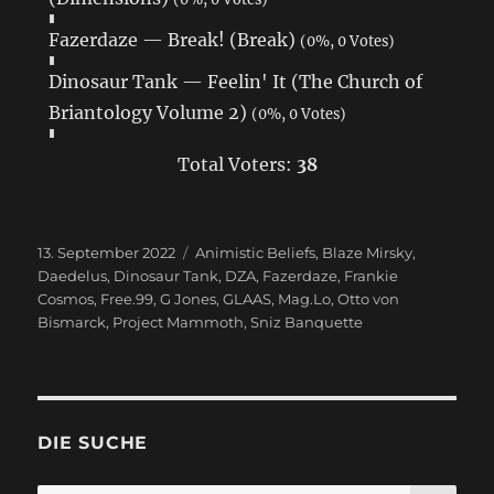
Fazerdaze — Break! (Break)
(0%, 0 Votes)
Dinosaur Tank — Feelin' It (The Church of
Briantology Volume 2)
(0%, 0 Votes)
Total Voters:
38
Veröffentlicht
13. September 2022
Schlagwörter
Animistic Beliefs
,
Blaze Mirsky
,
am
Daedelus
,
Dinosaur Tank
,
DZA
,
Fazerdaze
,
Frankie
Cosmos
,
Free.99
,
G Jones
,
GLAAS
,
Mag.Lo
,
Otto von
Bismarck
,
Project Mammoth
,
Sniz Banquette
DIE SUCHE
SU