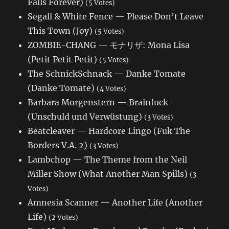
Falls Forever)
(5 Votes)
Segall & White Fence — Please Don’t Leave
This Town (Joy)
(5 Votes)
ZOMBIE-CHANG — モナリザ: Mona Lisa
(Petit Petit Petit)
(5 Votes)
The SchnickSchnack — Danke Tomate
(Danke Tomate)
(4 Votes)
Barbara Morgenstern — Brainfuck
(Unschuld und Verwüstung)
(3 Votes)
Beatcleaver — Hardcore Lingo (Fuk The
Borders V.A. 2)
(3 Votes)
Lambchop — The Theme from the Neil
Miller Show (What Another Man Spills)
(3
Votes)
Amnesia Scanner — Another Life (Another
Life)
(2 Votes)