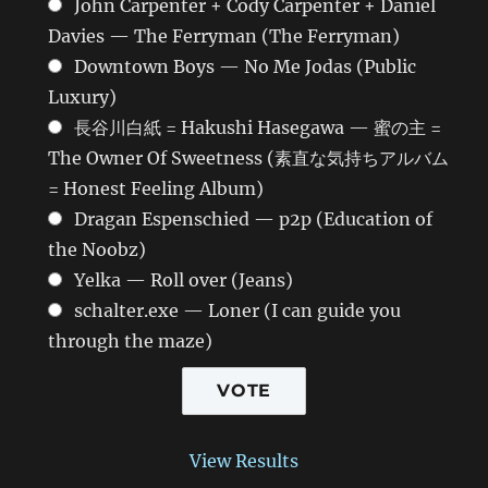
John Carpenter + Cody Carpenter + Daniel
Davies — The Ferryman (The Ferryman)
Downtown Boys — No Me Jodas (Public
Luxury)
長谷川白紙 = Hakushi Hasegawa — 蜜の主 =
The Owner Of Sweetness (素直な気持ちアルバム
= Honest Feeling Album)
Dragan Espenschied — p2p (Education of
the Noobz)
Yelka — Roll over (Jeans)
schalter.exe — Loner (I can guide you
through the maze)
View Results