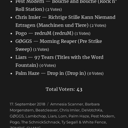
Pest Modern — Bouche and Bouche (Rock n‘
Roll Station)
(2 Votes)
Chris Imler — Richtige Stille Kann Niemand
Ertragen (Maschinen und Tiere)
(2 Votes)
Pogo — redruM (redruM)
(1 Votes)
GØGGS — Morning Reaper (Pre Strike
Sweep)
(1 Votes)
Liars — 97 Tears (Titles with the Word
Fountain)
(0 Votes)
Palm Haze — Drop in (Drop in)
(0 Votes)
Total Voters:
43
Veröffentlicht
17. September 2018
Schlagwörter
Amnesia Scanner
,
Barbara
am
Morgenstern
,
Beatcleaver
,
Chris Imler
,
DeVotchKa
,
GØGGS
,
Lambchop
,
Liars
,
Lorn
,
Palm Haze
,
Pest Modern
,
Pogo
,
The SchnickSchnack
,
Ty Segall & White Fence
,
ZOMBIE-CHANG