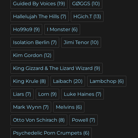
Guided By Voices
(19)
GØGGS
(10)
Hallelujah The Hills
(7)
HGich.T
(13)
Ho99o9
(9)
I Monster
(6)
Isolation Berlin
(7)
Jimi Tenor
(10)
Kim Gordon
(12)
King Gizzard & The Lizard Wizard
(9)
King Krule
(8)
Laibach
(20)
Lambchop
(6)
Liars
(7)
Lorn
(9)
Luke Haines
(7)
Mark Wynn
(7)
Melvins
(6)
Otto Von Schirach
(8)
Powell
(7)
Psychedelic Porn Crumpets
(6)