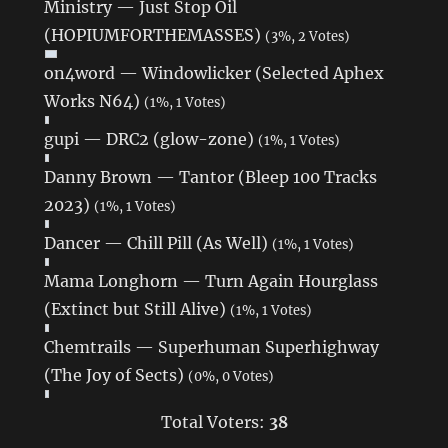
Ministry — Just Stop Oil
(HOPIUMFORTHEMASSES)
(3%, 2 Votes)
on4word — Windowlicker (Selected Aphex
Works N64)
(1%, 1 Votes)
gupi — DRC2 (glow-zone)
(1%, 1 Votes)
Danny Brown — Tantor (Bleep 100 Tracks
2023)
(1%, 1 Votes)
Dancer — Chill Pill (As Well)
(1%, 1 Votes)
Mama Longhorn — Turn Again Hourglass
(Extinct but Still Alive)
(1%, 1 Votes)
Chemtrails — Superhuman Superhighway
(The Joy of Sects)
(0%, 0 Votes)
Total Voters:
38