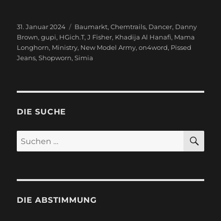
Veröffentlicht
31. Januar 2024
Schlagwörter
Baumarkt
,
Chemtrails
,
Dancer
,
Danny
am
Brown
,
gupi
,
HGich.T
,
J Fisher
,
Khadija Al Hanafi
,
Mama
Longhorn
,
Ministry
,
New Model Army
,
on4word
,
Pissed
Jeans
,
Shopworn
,
Simia
DIE SUCHE
SU
Suchen
nach:
DIE ABSTIMMUNG