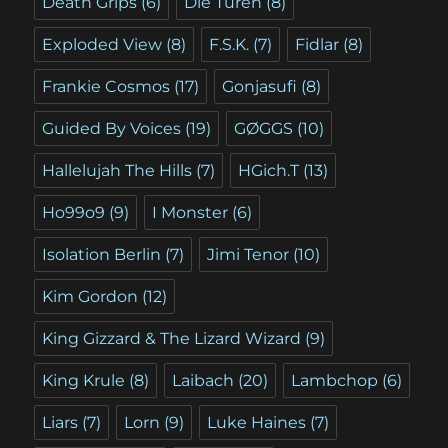
Death Grips
(6)
Die Türen
(8)
Exploded View
(8)
F.S.K.
(7)
Fidlar
(8)
Frankie Cosmos
(17)
Gonjasufi
(8)
Guided By Voices
(19)
GØGGS
(10)
Hallelujah The Hills
(7)
HGich.T
(13)
Ho99o9
(9)
I Monster
(6)
Isolation Berlin
(7)
Jimi Tenor
(10)
Kim Gordon
(12)
King Gizzard & The Lizard Wizard
(9)
King Krule
(8)
Laibach
(20)
Lambchop
(6)
Liars
(7)
Lorn
(9)
Luke Haines
(7)