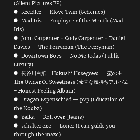
(Silent Pictures EP)
Kreidler — Klove Twin (Schemes)
Mad Iris — Employee of the Month (Mad
Iris)
John Carpenter + Cody Carpenter + Daniel
Davies — The Ferryman (The Ferryman)
Downtown Boys — No Me Jodas (Public
Luxury)
長谷川白紙 = Hakushi Hasegawa — 蜜の主 =
The Owner Of Sweetness (素直な気持ちアルバム
= Honest Feeling Album)
Dragan Espenschied — p2p (Education of
the Noobz)
Yelka — Roll over (Jeans)
schalter.exe — Loner (I can guide you
through the maze)