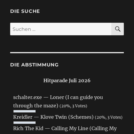
DIE SUCHE
SU
Suchen
nach:
DIE ABSTIMMUNG
Hitparade Juli 2026
schalter.exe — Loner (I can guide you
through the maze)
(20%, 3 Votes)
Kreidler — Klove Twin (Schemes)
(20%, 3 Votes)
Rich The Kid — Calling My Line (Calling My