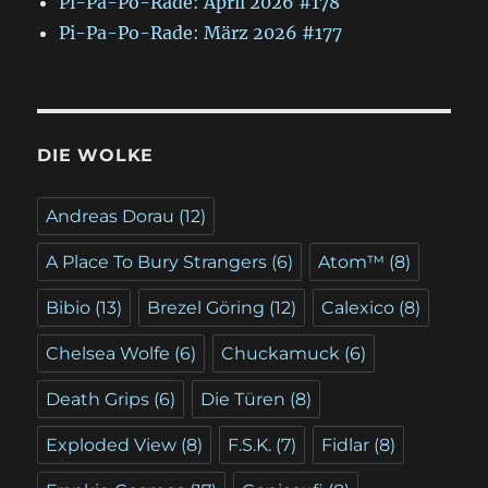
Pi-Pa-Po-Rade: April 2026 #178
Pi-Pa-Po-Rade: März 2026 #177
DIE WOLKE
Andreas Dorau
(12)
A Place To Bury Strangers
(6)
Atom™
(8)
Bibio
(13)
Brezel Göring
(12)
Calexico
(8)
Chelsea Wolfe
(6)
Chuckamuck
(6)
Death Grips
(6)
Die Türen
(8)
Exploded View
(8)
F.S.K.
(7)
Fidlar
(8)