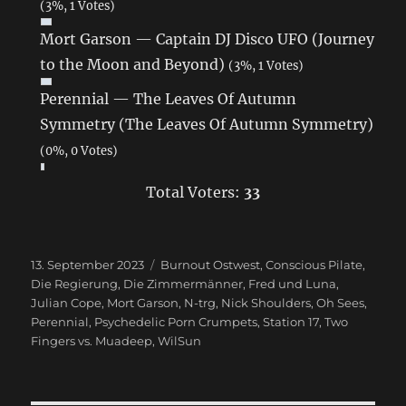
(3%, 1 Votes)
Mort Garson — Captain DJ Disco UFO (Journey
to the Moon and Beyond)
(3%, 1 Votes)
Perennial — The Leaves Of Autumn
Symmetry (The Leaves Of Autumn Symmetry)
(0%, 0 Votes)
Total Voters:
33
Veröffentlicht
13. September 2023
Schlagwörter
Burnout Ostwest
,
Conscious Pilate
,
am
Die Regierung
,
Die Zimmermänner
,
Fred und Luna
,
Julian Cope
,
Mort Garson
,
N-trg
,
Nick Shoulders
,
Oh Sees
,
Perennial
,
Psychedelic Porn Crumpets
,
Station 17
,
Two
Fingers vs. Muadeep
,
WilSun