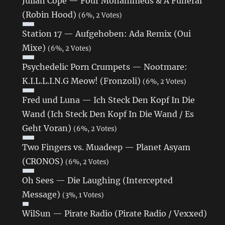
Julian Cope — Four Mohammeds & A Funeral
(Robin Hood)
(6%, 2 Votes)
Station 17 — Aufgehoben: Ada Remix (Oui
Mixe)
(6%, 2 Votes)
Psychedelic Porn Crumpets — Nootmare:
K.I.L.L.I.N.G Meow! (Fronzoli)
(6%, 2 Votes)
Fred und Luna — Ich Steck Den Kopf In Die
Wand (Ich Steck Den Kopf In Die Wand / Es
Geht Voran)
(6%, 2 Votes)
Two Fingers vs. Muadeep — Planet Asyam
(CRONOS)
(6%, 2 Votes)
Oh Sees — Die Laughing (Intercepted
Message)
(3%, 1 Votes)
WilSun — Pirate Radio (Pirate Radio / Vexxed)