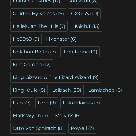
Frankie Cosmos
(17)
Gonjasufi
(8)
Guided By Voices
(19)
GØGGS
(10)
Hallelujah The Hills
(7)
HGich.T
(13)
Ho99o9
(9)
I Monster
(6)
Isolation Berlin
(7)
Jimi Tenor
(10)
Kim Gordon
(12)
King Gizzard & The Lizard Wizard
(9)
King Krule
(8)
Laibach
(20)
Lambchop
(6)
Liars
(7)
Lorn
(9)
Luke Haines
(7)
Mark Wynn
(7)
Melvins
(6)
Otto Von Schirach
(8)
Powell
(7)