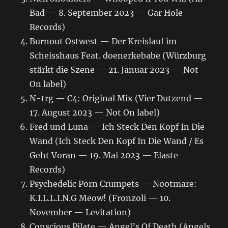
Bad — 8. September 2023 — Gar Hole
Records)
Burnout Ostwest — Der Kreislauf im
Scheisshaus Feat. doenerkebabe (Würzburg
stärkt die Szene — 21. Januar 2023 — Not
On label)
N-trg — C4: Original Mix (Vier Dutzend —
17. August 2023 — Not On label)
Fred und Luna — Ich Steck Den Kopf In Die
Wand (Ich Steck Den Kopf In Die Wand / Es
Geht Voran — 19. Mai 2023 — Elaste
Records)
Psychedelic Porn Crumpets — Nootmare:
K.I.L.L.I.N.G Meow! (Fronzoli — 10.
November — Levitation)
Conscious Pilate — Angel’s Of Death (Angels