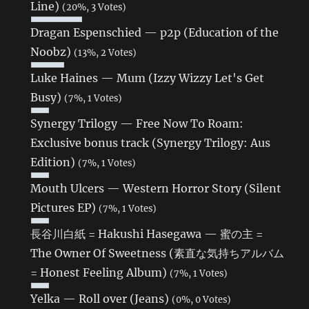
Line)
(20%, 3 Votes)
Dragan Espenschied — p2p (Education of the
Noobz)
(13%, 2 Votes)
Luke Haines — Mum (Izzy Wizzy Let's Get
Busy)
(7%, 1 Votes)
Synergy Trilogy — Free Now To Roam:
Exclusive bonus track (Synergy Trilogy: Aus
Edition)
(7%, 1 Votes)
Mouth Ulcers — Western Horror Story (Silent
Pictures EP)
(7%, 1 Votes)
長谷川白紙 = Hakushi Hasegawa — 蜜の主 =
The Owner Of Sweetness (素直な気持ちアルバム
= Honest Feeling Album)
(7%, 1 Votes)
Yelka — Roll over (Jeans)
(0%, 0 Votes)