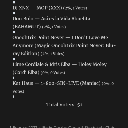
DJ XNX — MOP (XXX)
(2%, 1 Votes)
Don Bolo — Así es la Vida Abuelita
(BAHAMUT)
(2%, 1 Votes)
Oneohtrix Point Never — I Don't Love Me
Anymore (Magic Oneohtrix Point Never: Blu-
ray Edition)
(2%, 1 Votes)
Lime Cordiale & Idris Elba — Holey Moley
(Cordi Elba)
(0%, 0 Votes)
Kat Haus — 1-800-SIN-LIVE (Maniac)
(0%, 0
Votes)
Total Voters:
51
Veröffentlicht
1. Februar 2022
Schlagwörter
Bady-Dorzhu Ondar & Shodekeh
,
Chris