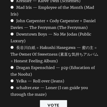
Kreidler — Klove Twin (Schemes)
Mad Iris — Employee of the Month (Mad
Iris)
John Carpenter + Cody Carpenter + Daniel
Davies — The Ferryman (The Ferryman)
Downtown Boys — No Me Jodas (Public
Luxury)
長谷川白紙 = Hakushi Hasegawa — 蜜の主 =
The Owner Of Sweetness (素直な気持ちアルバム
= Honest Feeling Album)
Dragan Espenschied — p2p (Education of
the Noobz)
Yelka — Roll over (Jeans)
schalter.exe — Loner (I can guide you
through the maze)