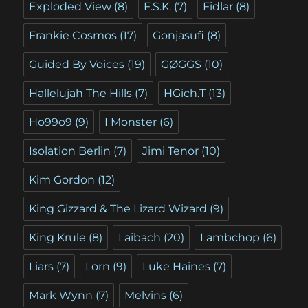
Exploded View
(8)
F.S.K.
(7)
Fidlar
(8)
Frankie Cosmos
(17)
Gonjasufi
(8)
Guided By Voices
(19)
GØGGS
(10)
Hallelujah The Hills
(7)
HGich.T
(13)
Ho99o9
(9)
I Monster
(6)
Isolation Berlin
(7)
Jimi Tenor
(10)
Kim Gordon
(12)
King Gizzard & The Lizard Wizard
(9)
King Krule
(8)
Laibach
(20)
Lambchop
(6)
Liars
(7)
Lorn
(9)
Luke Haines
(7)
Mark Wynn
(7)
Melvins
(6)