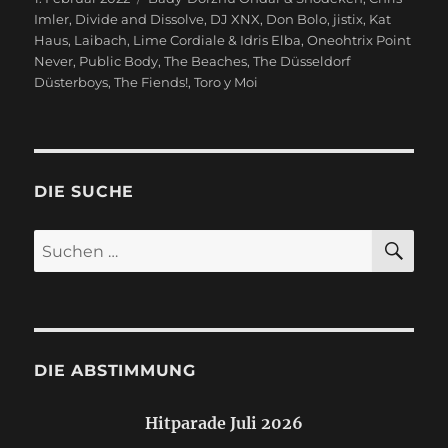
am
Imler
,
Divide and Dissolve
,
DJ XNX
,
Don Bolo
,
jistix
,
Kat
Haus
,
Laibach
,
Lime Cordiale & Idris Elba
,
Oneohtrix Point
Never
,
Public Body
,
The Beaches
,
The Düsseldorf
Düsterboys
,
The Fiends!
,
Toro y Moi
DIE SUCHE
SU
Suchen
nach:
DIE ABSTIMMUNG
Hitparade Juli 2026