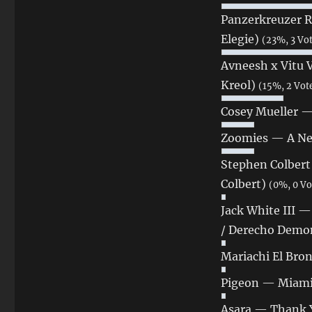
Panzerkreuzer R
Elegie)
(23%, 3 Vo
Avneesh x Vitu 
Kreol)
(15%, 2 Vot
Cosey Mueller —
Zoomies — A Ne
Stephen Colbert
Colbert)
(0%, 0 Vo
Jack White III 
/ Derecho Demo
Mariachi El Bron
Pigeon — Miami
Asara — Thank Y