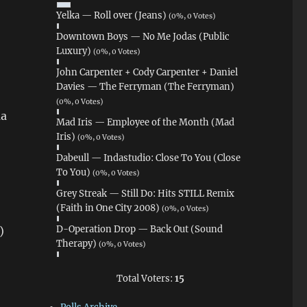
Yelka — Roll over (Jeans)
(0%, 0 Votes)
Downtown Boys — No Me Jodas (Public
Luxury)
(0%, 0 Votes)
John Carpenter + Cody Carpenter + Daniel
Davies — The Ferryman (The Ferryman)
(0%, 0 Votes)
ma
Mad Iris — Employee of the Month (Mad
Iris)
(0%, 0 Votes)
Dabeull — Indastudio: Close To You (Close
To You)
(0%, 0 Votes)
Grey Streak — Still Do: Hits STILL Remix
(Faith in One City 2008)
(0%, 0 Votes)
D-Operation Drop — Back Out (Sound
)
Therapy)
(0%, 0 Votes)
Total Voters:
15