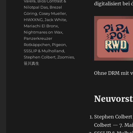
Valera
,
Bios Contrast &
digitalisiert be
Nilotpal Das
,
Brezel
Göring
,
Cosey Mueller
,
HWXXNG
,
Jack White
,
Mariachi El Bronx
,
Nightmares on Wax
,
Panzerkreuzer
Rotkäppchen
,
Pigeon
,
SSSLIP & Mulholland
,
Stephen Colbert
,
Zoomies
,
笹川真生
Ohne DRM mit v
Neuvorst
Stephen Colbert
Colbert — 7. Ma