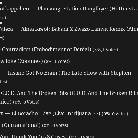
otkäppchen — Plansong: Station Rangfoyer (Hüttensta
tes)
Valera — Alma Kreol: Babani X Zwazo Lanwit Remix (Al
es)
 Contradicct (Embodiment of Denial)
(8%, 1 Votes)
w Joke (Zoomies)
(8%, 1 Votes)
 — Insane Got No Brain (The Late Show with Stephen
tes)
— G.O.D. And The Broken Ribs (G.O.D. And The Broken Rib
nico)
(0%, 0 Votes)
x — El Boracho: Live (Live In Tijuana EP)
(0%, 0 Votes)
 (Outtanational)
(0%, 0 Votes)
ou, Thank You (028 Crises)
(0%, 0 Votes)