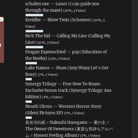
schalter.exe — Loner (I can guide you
through the maze)
(20%, 3 Votes)
Kreidler — Klove Twin (Schemes)
(20%, 3
Votes)
Rich The Kid — Calling My Line (Calling My
Line)
(20%, 3 Votes)
Dragan Espenschied — p2p (Education of
the Noobz)
(13%, 2 Votes)
Luke Haines — Mum (Izzy Wizzy Let's Get
Busy)
(7%, 1 Votes)
Synergy Trilogy — Free Now To Roam:
Exclusive bonus track (Synergy Trilogy: Aus
Edition)
(7%, 1 Votes)
Mouth Ulcers — Western Horror Story
(Silent Pictures EP)
(7%, 1 Votes)
長谷川白紙 = Hakushi Hasegawa — 蜜の主 =
The Owner Of Sweetness (素直な気持ちアルバ
ム = Honest Feeling Album)
(7%, 1 Votes)