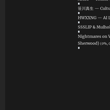
笹川真生 — Culture
HWXXNG — AI L
SSSLIP & Mulhol
Nightmares on W
Sherwood)
(0%, 0