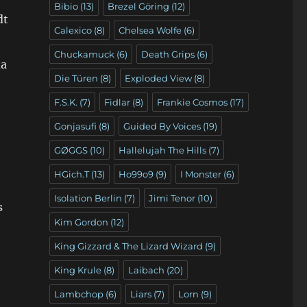
Bibio
(13)
Brezel Göring
(12)
dt
Calexico
(8)
Chelsea Wolfe
(6)
Chuckamuck
(6)
Death Grips
(6)
ma
Die Türen
(8)
Exploded View
(8)
F.S.K.
(7)
Fidlar
(8)
Frankie Cosmos
(17)
Gonjasufi
(8)
Guided By Voices
(19)
GØGGS
(10)
Hallelujah The Hills
(7)
HGich.T
(13)
Ho99o9
(9)
I Monster
(6)
Isolation Berlin
(7)
Jimi Tenor
(10)
s
Kim Gordon
(12)
King Gizzard & The Lizard Wizard
(9)
King Krule
(8)
Laibach
(20)
Lambchop
(6)
Liars
(7)
Lorn
(9)