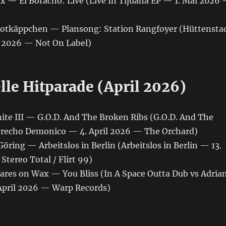
nx — El Boracho: Live (Live In Tijuana EP — 1. Mai 2026
otkäppchen — Plansong: Station Rangfoyer (Hüttensta
i 2026 — Not On Label)
lle Hitparade (April 2026)
hite III — G.O.D. And The Broken Ribs (G.O.D. And The
erecho Demonico — 4. April 2026 — The Orchard)
Göring — Arbeitslos in Berlin (Arbeitslos in Berlin — 13.
tereo Total / Flirt 99)
mares on Wax — You Bliss (In A Space Outta Dub vs Adria
April 2026 — Warp Records)