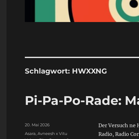
Schlagwort:
HWXXNG
Pi-Pa-Po-Rade: M
Veröffentlicht
20. Mai 2026
Der Versuch ne H
am
Schlagwörter
Asara
,
Avneesh x Vitu
Radio, Radio Co