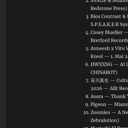
SSSLIP & Mulhol
Redstone Press)
Bios Contrast &
S.P.E.A.K.E.R S
Cosey Mueller —
Bretford Record
Avneesh x Vitu 
Kreol — 1. Mai 
HWXXNG — AI La
CHINABOT)
笹川真生 — Culture 
2026 — Allt Rec
Asara — Thank Y
Pigeon — Miami 
Zoomies — A New
Zebralution)