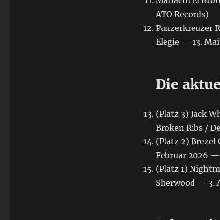
Mariachi El Bro
ATO Records)
Panzerkreuzer R
Elegie — 13. Ma
Die aktue
(Platz 3) Jack W
Broken Ribs / D
(Platz 2) Brezel 
Februar 2026 — S
(Platz 1) Night
Sherwood — 3. 