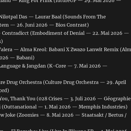
land — Ring For Frink (futureUP — 29. Mai 2026 —
 Nilotpal Das — Laurar Baal (Sounds From The
ystem — 26. Juni 2026 — Bios Contrast)
 Contradicct (Embodiment of Denial — 22. Mai 2026 —
s)
Valera — Alma Kreol: Babani X Zwazo Lanwit Remix (Al
2026 — Babani)
nguage & Jangdan (K-Core — 7. Mai 2026 —
Drug Orchestra (Culture Drug Orchestra — 29. April
ord)
ou, Thank You (028 Crises — 3. Juli 2026 — Géographie
(Outtanational — 1. Mai 2026 — Memphis Industries)
 Joke (Zoomies — 8. Mai 2026 — Staatsakt / Bertus /