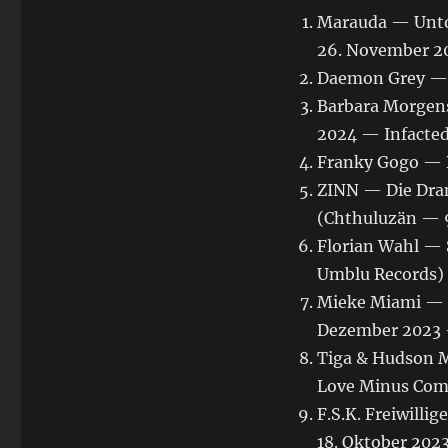
Marauda — Unto
26. November 2
Daemon Grey — 
Barbara Morgens
2024 — Infacted
Franky Gogo — B
ZINN — Die Dram
(Chthuluzän — 9
Florian Wahl — 
Umblu Records)
Mieke Miami — 8
Dezember 2023 
Tiga & Hudson 
Love Minus Com
F.S.K. Freiwilli
18. Oktober 202