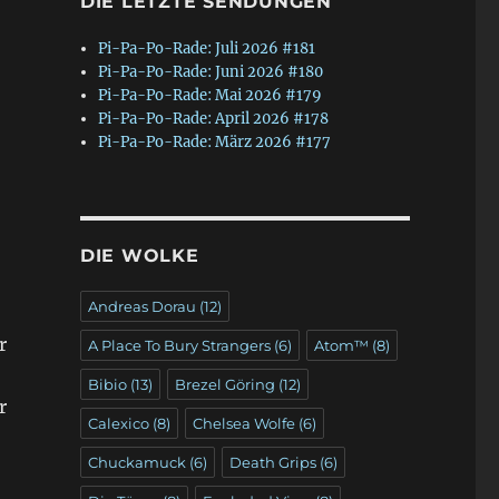
DIE LETZTE SENDUNGEN
Pi-Pa-Po-Rade: Juli 2026 #181
Pi-Pa-Po-Rade: Juni 2026 #180
Pi-Pa-Po-Rade: Mai 2026 #179
Pi-Pa-Po-Rade: April 2026 #178
Pi-Pa-Po-Rade: März 2026 #177
DIE WOLKE
Andreas Dorau
(12)
r
A Place To Bury Strangers
(6)
Atom™
(8)
Bibio
(13)
Brezel Göring
(12)
r
Calexico
(8)
Chelsea Wolfe
(6)
Chuckamuck
(6)
Death Grips
(6)