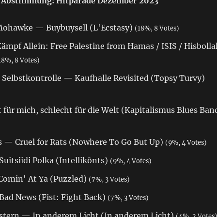
Abstimmung: Hitparade Dezember 2023
Mohawke — Buybuysell (L'Ecstasy)
(18%, 8 Votes)
mpf Allein: Free Palestine from Hamas / ISIS / Hisbolla
18%, 8 Votes)
ge Selbstkontrolle — Kaufhalle Revisited (Topsy Turvy)
für mich, schlecht für die Welt (Kapitalismus Blues Ban
s — Cruel for Rats (Nowhere To Go But Up)
(9%, 4 Votes)
uitsiidi Polka (Intellikõnts)
(9%, 4 Votes)
 Comin' At Ya (Puzzled)
(7%, 3 Votes)
ad News (Fist: Fight Back)
(7%, 3 Votes)
tern — In anderem Licht (In anderem Licht)
(4%, 2 Votes