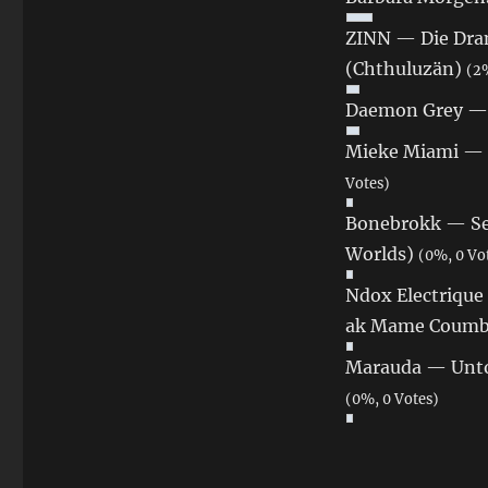
ZINN — Die Dram
(Chthuluzän)
(2%
Daemon Grey — 
Mieke Miami — 8
Votes)
Bonebrokk — Sec
Worlds)
(0%, 0 Vo
Ndox Electriqu
ak Mame Coum
Marauda — Unto
(0%, 0 Votes)