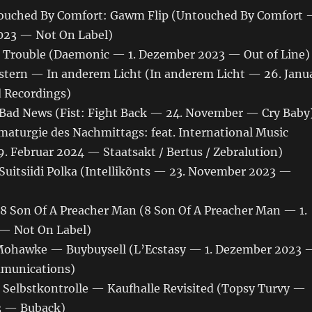
uched By Comfort: Gawm Flip (Untouched By Comfort
023 — Not On Label)
Trouble (Daemonic — 1. Dezember 2023 — Out of Line)
tern — In anderem Licht (In anderem Licht — 26. Janu
 Recordings)
ad News (Fist: Fight Back — 24. November — Cry Baby
aturgie des Nachmittags: feat. International Music
. Februar 2024 — Staatsakt / Bertus / Zebralution)
Suitsiidi Polka (Intellikõnts — 23. November 2023 —
 Son Of A Preacher Man (8 Son Of A Preacher Man — 1.
— Not On Label)
Mohawke — Buybuysell (L’Ecstasy — 1. Dezember 2023 
munications)
ge Selbstkontrolle — Kaufhalle Revisited (Topsy Turvy —
3 — Buback)