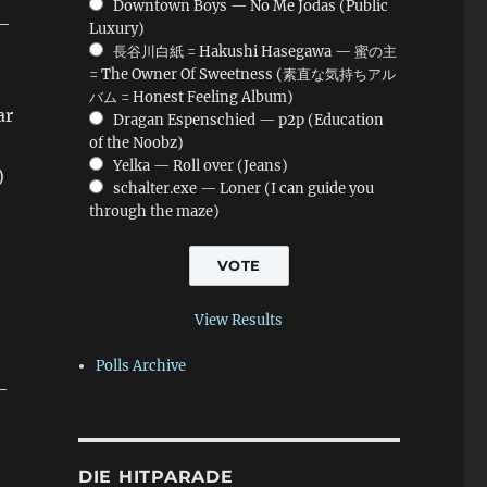
Downtown Boys — No Me Jodas (Public
 —
Luxury)
長谷川白紙 = Hakushi Hasegawa — 蜜の主
= The Owner Of Sweetness (素直な気持ちアル
バム = Honest Feeling Album)
ar
Dragan Espenschied — p2p (Education
of the Noobz)
Yelka — Roll over (Jeans)
)
schalter.exe — Loner (I can guide you
through the maze)
View Results
Polls Archive
—
DIE HITPARADE