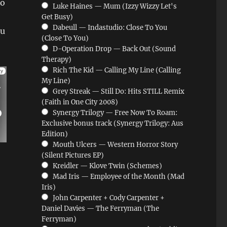
io
Luke Haines — Mum (Izzy Wizzy Let's
Get Busy)
Dabeull — Indastudio: Close To You
zu
(Close To You)
D-Operation Drop — Back Out (Sound
Therapy)
Rich The Kid — Calling My Line (Calling
My Line)
Grey Streak — Still Do: Hits STILL Remix
(Faith in One City 2008)
Synergy Trilogy — Free Now To Roam:
Exclusive bonus track (Synergy Trilogy: Aus
Edition)
Mouth Ulcers — Western Horror Story
(Silent Pictures EP)
Kreidler — Klove Twin (Schemes)
Mad Iris — Employee of the Month (Mad
Iris)
John Carpenter + Cody Carpenter +
Daniel Davies — The Ferryman (The
Ferryman)