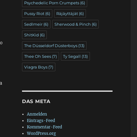
Psychedelic Porn Crumpets
(6)
Pussy Riot
(6)
Räjäyttäjät
(6)
Sedlmeir
(6)
Sherwood & Pinch
(6)
ShitKid
(6)
 0
The Düsseldorf Düsterboys
(13)
Thee Oh Sees
(7)
Ty Segall
(13)
Viagra Boys
(7)
a
DAS META
Anmelden
Eintrags-Feed
Kommentar-Feed
WordPress.org