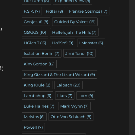
Die Türen
(8)
Exploded View
(8)
F.S.K.
(7)
Fidlar
(8)
Frankie Cosmos
(17)
Gonjasufi
(8)
Guided By Voices
(19)
h
GØGGS
(10)
Hallelujah The Hills
(7)
HGich.T
(13)
Ho99o9
(9)
I Monster
(6)
Isolation Berlin
(7)
Jimi Tenor
(10)
Kim Gordon
(12)
d)
King Gizzard & The Lizard Wizard
(9)
King Krule
(8)
Laibach
(20)
Lambchop
(6)
Liars
(7)
Lorn
(9)
Luke Haines
(7)
Mark Wynn
(7)
Melvins
(6)
Otto Von Schirach
(8)
Powell
(7)
)