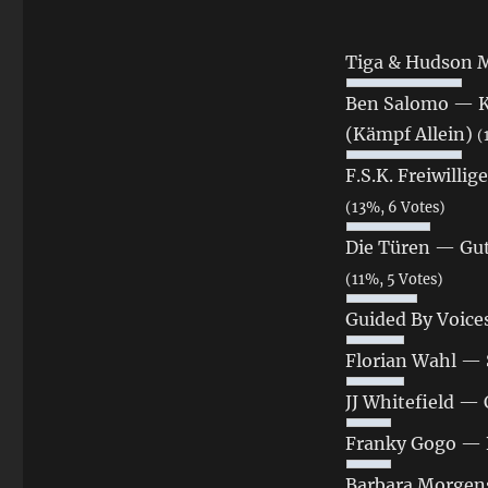
Tiga & Hudson 
Ben Salomo — Kä
(Kämpf Allein)
(
F.S.K. Freiwilli
(13%, 6 Votes)
Die Türen — Gut 
(11%, 5 Votes)
Guided By Voice
Florian Wahl — S
JJ Whitefield —
Franky Gogo — B
Barbara Morgens