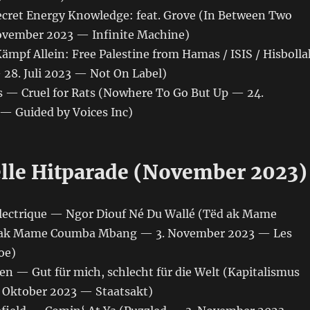
ret Energy Knowledge: feat. Grove (In Between Two
ovember 2023 — Infinite Machine)
mpf Allein: Free Palestine from Hamas / ISIS / Hisbolla
 28. Juli 2023 — Not On Label)
s — Cruel for Rats (Nowhere To Go But Up — 24.
 Guided by Voices Inc)
elle Hitparade (November 2023)
Electrique — Ngor Diouf Né Du Wallé (Tëd ak Mame
ak Mame Coumba Mbang — 3. November 2023 — Les
oe)
ren — Gut für mich, schlecht für die Welt (Kapitalismus
 Oktober 2023 — Staatsakt)