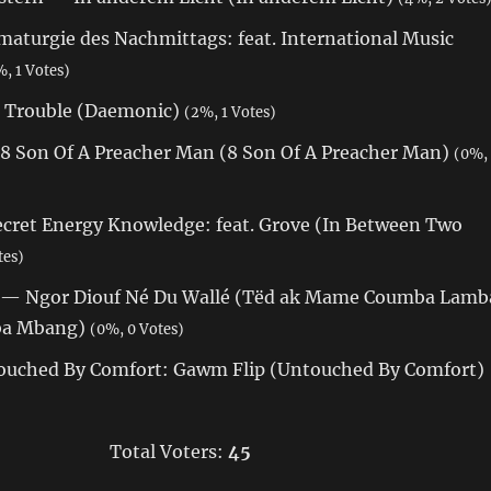
aturgie des Nachmittags: feat. International Music
, 1 Votes)
Trouble (Daemonic)
(2%, 1 Votes)
 Son Of A Preacher Man (8 Son Of A Preacher Man)
(0%,
ret Energy Knowledge: feat. Grove (In Between Two
tes)
e — Ngor Diouf Né Du Wallé (Tëd ak Mame Coumba Lamb
ba Mbang)
(0%, 0 Votes)
uched By Comfort: Gawm Flip (Untouched By Comfort)
Total Voters:
45