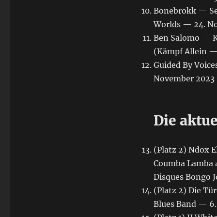
Bonebrokk — Sec
Worlds — 24. N
Ben Salomo — Kä
(Kämpf Allein —
Guided By Voice
November 2023 —
Die aktu
(Platz 2) Ndox 
Coumba Lamba 
Disques Bongo J
(Platz 2) Die Tü
Blues Band — 6.