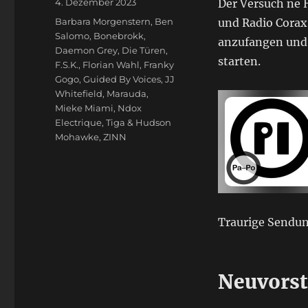
Veröffentlicht
4. Dezember 2023
Der Versuch ne H
am
Schlagwörter
Barbara Morgenstern
,
Ben
und Radio Corax
Salomo
,
Bonebrokk
,
anzufangen und d
Daemon Grey
,
Die Türen
,
starten.
F.S.K.
,
Florian Wahl
,
Franky
Gogo
,
Guided By Voices
,
JJ
Whitefield
,
Marauda
,
Mieke Miami
,
Ndox
Electrique
,
Tiga & Hudson
Mohawke
,
ZINN
Traurige Sendun
Neuvorst