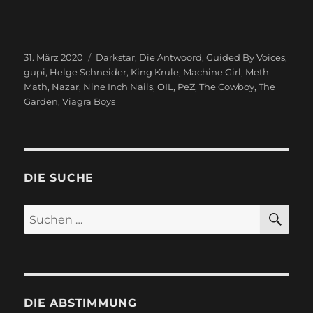
Veröffentlicht
31. März 2020
Schlagwörter
Darkstar
,
Die Antwoord
,
Guided By Voices
,
am
gupi
,
Helge Schneider
,
King Krule
,
Machine Girl
,
Meth
Math
,
Nazar
,
Nine Inch Nails
,
OIL
,
PeZ
,
The Cowboy
,
The
Garden
,
Viagra Boys
DIE SUCHE
SU
Suchen
nach:
DIE ABSTIMMUNG