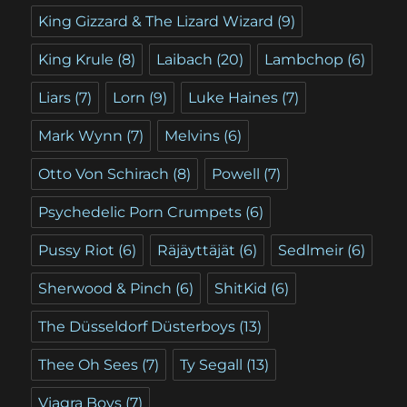
King Gizzard & The Lizard Wizard
(9)
King Krule
(8)
Laibach
(20)
Lambchop
(6)
Liars
(7)
Lorn
(9)
Luke Haines
(7)
Mark Wynn
(7)
Melvins
(6)
Otto Von Schirach
(8)
Powell
(7)
Psychedelic Porn Crumpets
(6)
Pussy Riot
(6)
Räjäyttäjät
(6)
Sedlmeir
(6)
Sherwood & Pinch
(6)
ShitKid
(6)
The Düsseldorf Düsterboys
(13)
Thee Oh Sees
(7)
Ty Segall
(13)
Viagra Boys
(7)