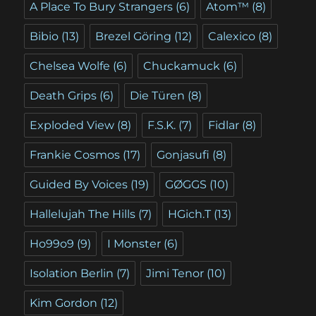
A Place To Bury Strangers
(6)
Atom™
(8)
Bibio
(13)
Brezel Göring
(12)
Calexico
(8)
Chelsea Wolfe
(6)
Chuckamuck
(6)
Death Grips
(6)
Die Türen
(8)
Exploded View
(8)
F.S.K.
(7)
Fidlar
(8)
Frankie Cosmos
(17)
Gonjasufi
(8)
Guided By Voices
(19)
GØGGS
(10)
Hallelujah The Hills
(7)
HGich.T
(13)
Ho99o9
(9)
I Monster
(6)
Isolation Berlin
(7)
Jimi Tenor
(10)
Kim Gordon
(12)