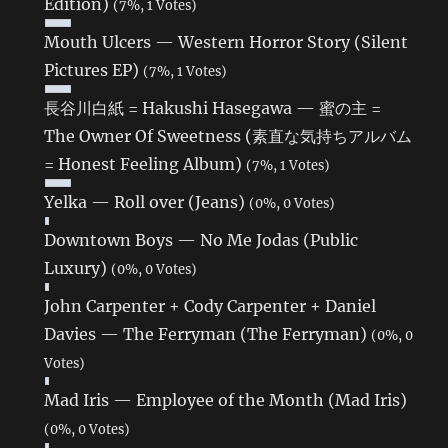
Edition)
(7%, 1 Votes)
Mouth Ulcers — Western Horror Story (Silent
Pictures EP)
(7%, 1 Votes)
長谷川白紙 = Hakushi Hasegawa — 蜜の主 =
The Owner Of Sweetness (素直な気持ちアルバム
= Honest Feeling Album)
(7%, 1 Votes)
Yelka — Roll over (Jeans)
(0%, 0 Votes)
Downtown Boys — No Me Jodas (Public
Luxury)
(0%, 0 Votes)
John Carpenter + Cody Carpenter + Daniel
Davies — The Ferryman (The Ferryman)
(0%, 0
Votes)
Mad Iris — Employee of the Month (Mad Iris)
(0%, 0 Votes)