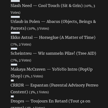
Slash Need — Cool Touch (Sit & Grin)
(10%, 3
Votes)
Urlaub in Polen — Abacus (Objects, Beings &
Parrots)
(10%, 3 Votes)
Ekko Astral — Horseglue (A Matter of Time)
(7%, 2 Votes)
Scheintreu — Wir sammeln Pilze! (Tree AID)
(7%, 2 Votes)
Makaya McCraven — YoYoYo Intro (PopUp
Shop)
(3%, 1 Votes)
CRRDR — Espantan (Parental Advisory Perreo
Content)
(3%, 1 Votes)
Droges — Toujours En Retard (Tout ça on
crame)
(3%, 1 Votes)