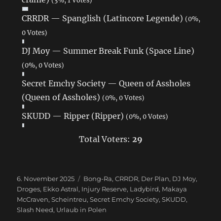
CRRDR — Spanglish (Latincore Legende)
(0%,
0 Votes)
DJ Moy — Summer Break Funk (Space Line)
(0%, 0 Votes)
Secret Emchy Society — Queen of Assholes
(Queen of Assholes)
(0%, 0 Votes)
SKUDD — Ripper (Ripper)
(0%, 0 Votes)
Total Voters:
29
Veröffentlicht
6. November 2025
Schlagwörter
Bong-Ra
,
CRRDR
,
Der Plan
,
DJ Moy
,
am
Droges
,
Ekko Astral
,
Injury Reserve
,
Ladybird
,
Makaya
McCraven
,
Scheintreu
,
Secret Emchy Society
,
SKUDD
,
Slash Need
,
Urlaub in Polen