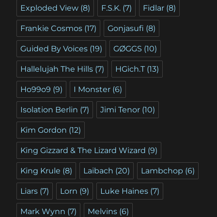
Exploded View
(8)
F.S.K.
(7)
Fidlar
(8)
Frankie Cosmos
(17)
Gonjasufi
(8)
Guided By Voices
(19)
GØGGS
(10)
Hallelujah The Hills
(7)
HGich.T
(13)
Ho99o9
(9)
I Monster
(6)
Isolation Berlin
(7)
Jimi Tenor
(10)
Kim Gordon
(12)
King Gizzard & The Lizard Wizard
(9)
King Krule
(8)
Laibach
(20)
Lambchop
(6)
Liars
(7)
Lorn
(9)
Luke Haines
(7)
Mark Wynn
(7)
Melvins
(6)