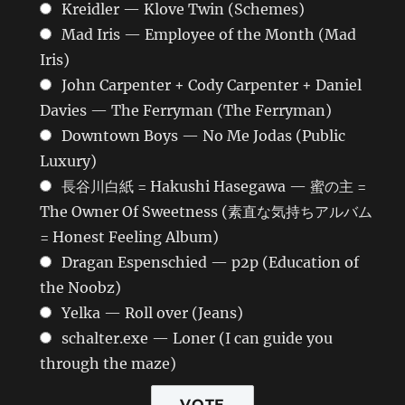
Kreidler — Klove Twin (Schemes)
Mad Iris — Employee of the Month (Mad
Iris)
John Carpenter + Cody Carpenter + Daniel
Davies — The Ferryman (The Ferryman)
Downtown Boys — No Me Jodas (Public
Luxury)
長谷川白紙 = Hakushi Hasegawa — 蜜の主 =
The Owner Of Sweetness (素直な気持ちアルバム
= Honest Feeling Album)
Dragan Espenschied — p2p (Education of
the Noobz)
Yelka — Roll over (Jeans)
schalter.exe — Loner (I can guide you
through the maze)