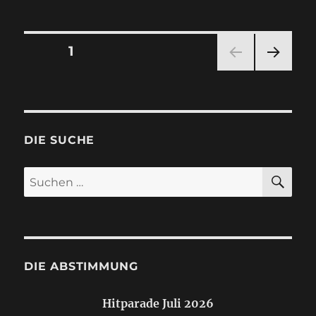
Seitennummerierung
SEITE
1
NÄC
der
HSTE
SEIT
Beiträge
E
DIE SUCHE
SU
Suchen
nach:
DIE ABSTIMMUNG
Hitparade Juli 2026