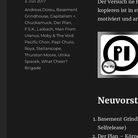
Veröffentlicht
3. Juli 2017
Der Versuch ne H
am
Schlagwörter
Andreas Dorau
,
Basement
kopieren ist in
Grindhouse
,
Capitalism +
,
motiviert und a
Chuckamuck
,
Der Plan
,
F.S.K.
,
Laibach
,
Man From
Uranus
,
Moby & The Void
Pacific Choir
,
Papi Chulo
,
Roya
,
Stellarscope
,
Thurston Moore
,
Ulrika
Spacek
,
What Cheer?
Brigade
Neuvorst
Basement Grindh
Selfrelease)
Der Plan – Körpe