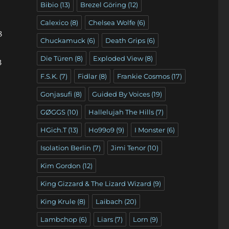
Bibio
(13)
Brezel Göring
(12)
Calexico
(8)
Chelsea Wolfe
(6)
3
Chuckamuck
(6)
Death Grips
(6)
Die Türen
(8)
Exploded View
(8)
3
F.S.K.
(7)
Fidlar
(8)
Frankie Cosmos
(17)
Gonjasufi
(8)
Guided By Voices
(19)
GØGGS
(10)
Hallelujah The Hills
(7)
HGich.T
(13)
Ho99o9
(9)
I Monster
(6)
Isolation Berlin
(7)
Jimi Tenor
(10)
Kim Gordon
(12)
King Gizzard & The Lizard Wizard
(9)
King Krule
(8)
Laibach
(20)
Lambchop
(6)
Liars
(7)
Lorn
(9)