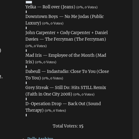
Yelka — Roll over (Jeans)
(0%, 0 Votes)
Downtown Boys — No Me Jodas (Public
Luxury)
(0%, 0 Votes)
John Carpenter + Cody Carpenter + Daniel
Davies — The Ferryman (The Ferryman)
(0%, 0 Votes)
)
Mad Iris — Employee of the Month (Mad
Iris)
(0%, 0 Votes)
Dabeull — Indastudio: Close To You (Close
2.
To You)
(0%, 0 Votes)
Grey Streak — Still Do: Hits STILL Remix
(Faith in One City 2008)
(0%, 0 Votes)
D-Operation Drop — Back Out (Sound
Therapy)
(0%, 0 Votes)
Total Voters:
15