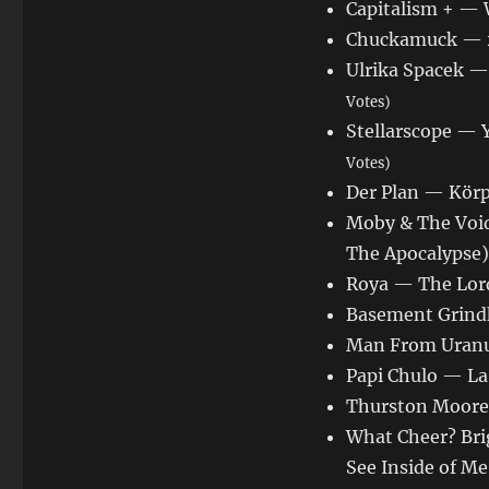
Capitalism + — 
Chuckamuck — 2
Ulrika Spacek —
Votes)
Stellarscope — 
Votes)
Der Plan — Körp
Moby & The Void
The Apocalypse
Roya — The Lord
Basement Grind
Man From Uranu
Papi Chulo — La 
Thurston Moore 
What Cheer? Bri
See Inside of M