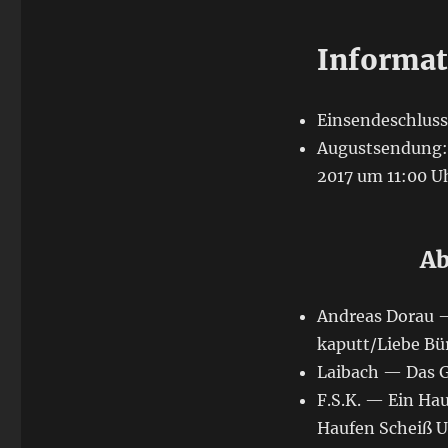
Informat
Einsendeschluss:
Augustsendung: R
2017 um 11:00 Uh
Ab
Andreas Dorau —
kaputt/Liebe Bü
Laibach — Das G
F.S.K. — Ein Hau
Haufen Scheiß U