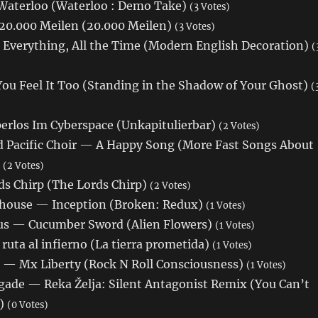
Waterloo (Waterloo : Demo Take)
(3 Votes)
0.000 Meilen (20.000 Meilen)
(3 Votes)
 Everything, All the Time (Modern English Decoration)
(
You Feel It Too (Standing in the Shadow of Your Ghost)
(
erlos Im Cyberspace (Unkapitulierbar)
(2 Votes)
 Pacific Choir — A Happy Song (More Fast Songs About
)
(2 Votes)
s Chirp (The Lords Chirp)
(2 Votes)
house — Inception (Broken: Redux)
(1 Votes)
s — Cucumber Sword (Alien Flowers)
(1 Votes)
ruta al infierno (La tierra prometida)
(1 Votes)
— Mx Liberty (Rock N Roll Consciousness)
(1 Votes)
gade — Reka Želja: Silent Antagonist Remix (You Can’t
e)
(0 Votes)