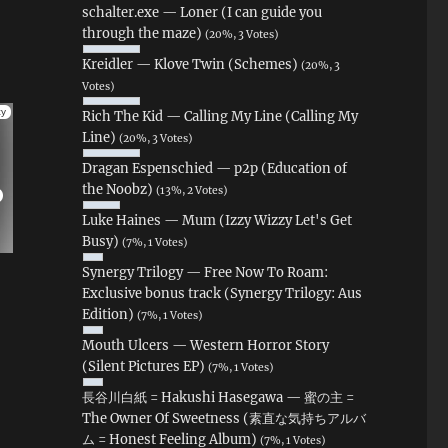
schalter.exe — Loner (I can guide you
through the maze)
(20%, 3 Votes)
Kreidler — Klove Twin (Schemes)
(20%, 3
Votes)
Rich The Kid — Calling My Line (Calling My
Line)
(20%, 3 Votes)
Dragan Espenschied — p2p (Education of
the Noobz)
(13%, 2 Votes)
Luke Haines — Mum (Izzy Wizzy Let's Get
Busy)
(7%, 1 Votes)
Synergy Trilogy — Free Now To Roam:
Exclusive bonus track (Synergy Trilogy: Aus
Edition)
(7%, 1 Votes)
Mouth Ulcers — Western Horror Story
(Silent Pictures EP)
(7%, 1 Votes)
長谷川白紙 = Hakushi Hasegawa — 蜜の主 =
The Owner Of Sweetness (素直な気持ちアルバ
ム = Honest Feeling Album)
(7%, 1 Votes)