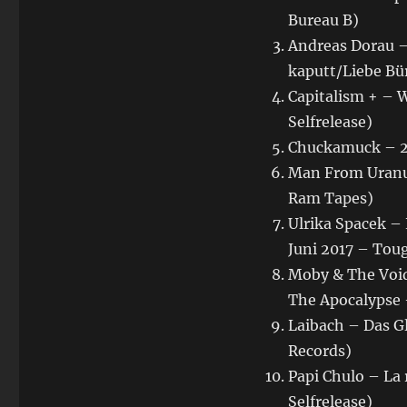
Bureau B)
Andreas Dorau –
kaputt/Liebe Bür
Capitalism + – 
Selfrelease)
Chuckamuck – 20
Man From Uranus
Ram Tapes)
Ulrika Spacek – 
Juni 2017 – Tou
Moby & The Void
The Apocalypse –
Laibach – Das Gl
Records)
Papi Chulo – La 
Selfrelease)