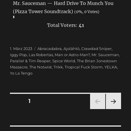
Mr. Sauceman — Hard Drive To Munch You
(Pizza Tower Soundtrack)
(0%, 0 Votes)
Total Voters:
41
Veröffentlicht
1. März 2023
Schlagwörter
Abracadabra
,
Ajolähtö
,
Crawdad Sniper
,
am
Iggy Pop
,
Las Robertas
,
Man or Astro-Man?
,
Mr. Sauceman
,
Parallel & Tim Reaper
,
Spice World
,
The Brian Jonestown
Massacre
,
The Notwist
,
Trikk
,
Tropical Fuck Storm
,
YELKA
,
Yo La Tengo
Seitennummerierung
SEITE
1
NÄC
der
HSTE
SEIT
Beiträge
E