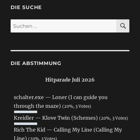
DIE SUCHE
SU
Suchen
nach:
DIE ABSTIMMUNG
Hitparade Juli 2026
schalter.exe — Loner (I can guide you
through the maze)
(20%, 3 Votes)
Kreidler — Klove Twin (Schemes)
(20%, 3 Votes)
Rich The Kid — Calling My Line (Calling My
Line)
(20%, 3 Votes)