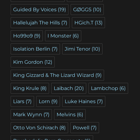
Guided By Voices
(19)
GØGGS
(10)
Hallelujah The Hills
(7)
HGich.T
(13)
Ho99o9
(9)
I Monster
(6)
Isolation Berlin
(7)
Jimi Tenor
(10)
Kim Gordon
(12)
King Gizzard & The Lizard Wizard
(9)
King Krule
(8)
Laibach
(20)
Lambchop
(6)
Liars
(7)
Lorn
(9)
Luke Haines
(7)
Mark Wynn
(7)
Melvins
(6)
Otto Von Schirach
(8)
Powell
(7)