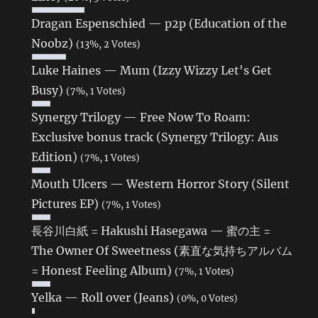
Dragan Espenschied — p2p (Education of the
Noobz)
(13%, 2 Votes)
Luke Haines — Mum (Izzy Wizzy Let's Get
Busy)
(7%, 1 Votes)
Synergy Trilogy — Free Now To Roam:
Exclusive bonus track (Synergy Trilogy: Aus
Edition)
(7%, 1 Votes)
Mouth Ulcers — Western Horror Story (Silent
Pictures EP)
(7%, 1 Votes)
長谷川白紙 = Hakushi Hasegawa — 蜜の主 =
The Owner Of Sweetness (素直な気持ちアルバム
= Honest Feeling Album)
(7%, 1 Votes)
Yelka — Roll over (Jeans)
(0%, 0 Votes)