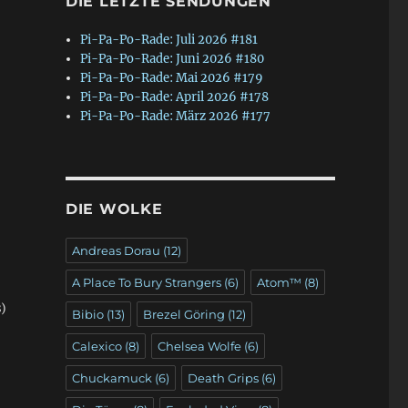
DIE LETZTE SENDUNGEN
Pi-Pa-Po-Rade: Juli 2026 #181
Pi-Pa-Po-Rade: Juni 2026 #180
Pi-Pa-Po-Rade: Mai 2026 #179
Pi-Pa-Po-Rade: April 2026 #178
Pi-Pa-Po-Rade: März 2026 #177
DIE WOLKE
Andreas Dorau
(12)
A Place To Bury Strangers
(6)
Atom™
(8)
s)
Bibio
(13)
Brezel Göring
(12)
Calexico
(8)
Chelsea Wolfe
(6)
Chuckamuck
(6)
Death Grips
(6)