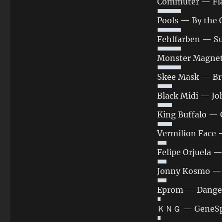
Commuter — Fla
Pools — By the 
Fehlfarben — S
Monster Magnet 
Skee Mask — Br
Black Midi — Jo
King Buffalo — 
Vermilion Face 
Felipe Orjuela 
Jonny Kosmo — 
Eprom — Danger
ＫＮＧ — GeneSpl