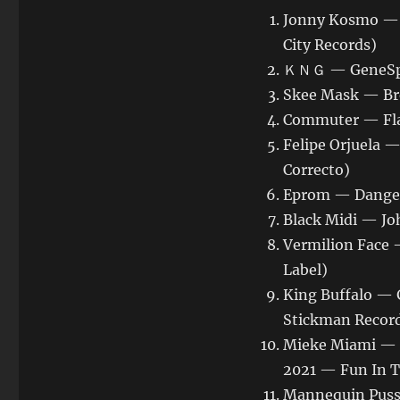
Jonny Kosmo — B
City Records)
ＫＮＧ — GeneSpli
Skee Mask — Br
Commuter — Flas
Felipe Orjuela 
Correcto)
Eprom — Dangero
Black Midi — Jo
Vermilion Face 
Label)
King Buffalo — 
Stickman Recor
Mieke Miami — T
2021 — Fun In 
Mannequin Pussy