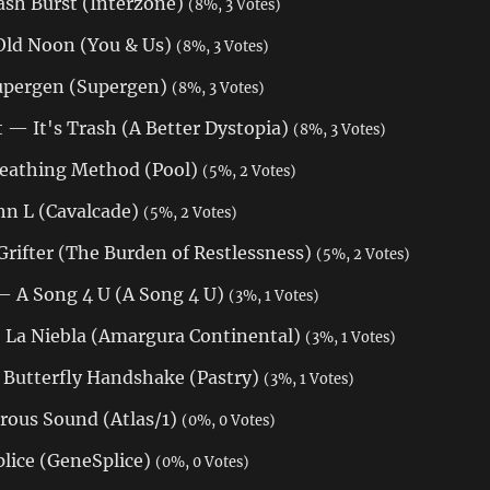
sh Burst (Interzone)
(8%, 3 Votes)
Old Noon (You & Us)
(8%, 3 Votes)
upergen (Supergen)
(8%, 3 Votes)
— It's Trash (A Better Dystopia)
(8%, 3 Votes)
eathing Method (Pool)
(5%, 2 Votes)
hn L (Cavalcade)
(5%, 2 Votes)
Grifter (The Burden of Restlessness)
(5%, 2 Votes)
— A Song 4 U (A Song 4 U)
(3%, 1 Votes)
— La Niebla (Amargura Continental)
(3%, 1 Votes)
Butterfly Handshake (Pastry)
(3%, 1 Votes)
ous Sound (Atlas/1)
(0%, 0 Votes)
ice (GeneSplice)
(0%, 0 Votes)