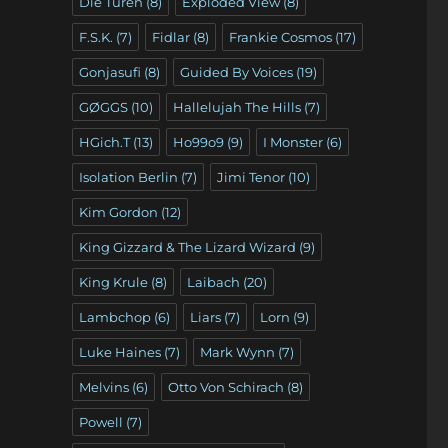
Die Türen
(8)
Exploded View
(8)
F.S.K.
(7)
Fidlar
(8)
Frankie Cosmos
(17)
Gonjasufi
(8)
Guided By Voices
(19)
GØGGS
(10)
Hallelujah The Hills
(7)
HGich.T
(13)
Ho99o9
(9)
I Monster
(6)
Isolation Berlin
(7)
Jimi Tenor
(10)
Kim Gordon
(12)
King Gizzard & The Lizard Wizard
(9)
King Krule
(8)
Laibach
(20)
Lambchop
(6)
Liars
(7)
Lorn
(9)
Luke Haines
(7)
Mark Wynn
(7)
Melvins
(6)
Otto Von Schirach
(8)
Powell
(7)