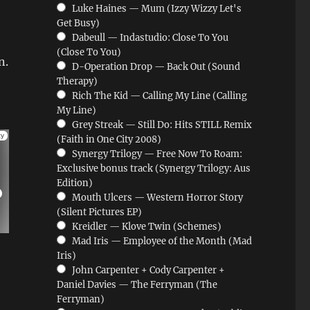
Luke Haines — Mum (Izzy Wizzy Let's
Get Busy)
Dabeull — Indastudio: Close To You
(Close To You)
n.
D-Operation Drop — Back Out (Sound
Therapy)
Rich The Kid — Calling My Line (Calling
My Line)
Grey Streak — Still Do: Hits STILL Remix
(Faith in One City 2008)
Synergy Trilogy — Free Now To Roam:
Exclusive bonus track (Synergy Trilogy: Aus
Edition)
Mouth Ulcers — Western Horror Story
(Silent Pictures EP)
Kreidler — Klove Twin (Schemes)
Mad Iris — Employee of the Month (Mad
Iris)
John Carpenter + Cody Carpenter +
Daniel Davies — The Ferryman (The
Ferryman)