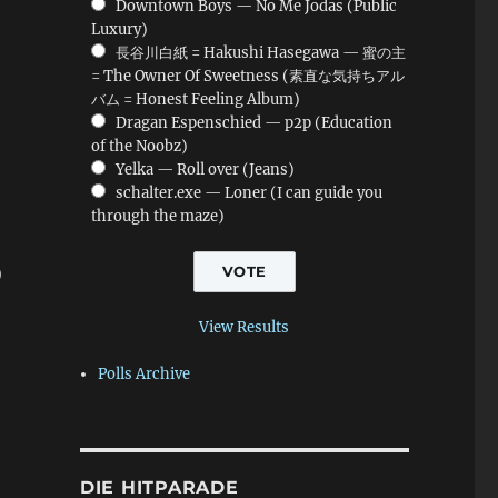
Downtown Boys — No Me Jodas (Public
Luxury)
長谷川白紙 = Hakushi Hasegawa — 蜜の主
= The Owner Of Sweetness (素直な気持ちアル
バム = Honest Feeling Album)
Dragan Espenschied — p2p (Education
of the Noobz)
Yelka — Roll over (Jeans)
schalter.exe — Loner (I can guide you
through the maze)
)
View Results
Polls Archive
DIE HITPARADE