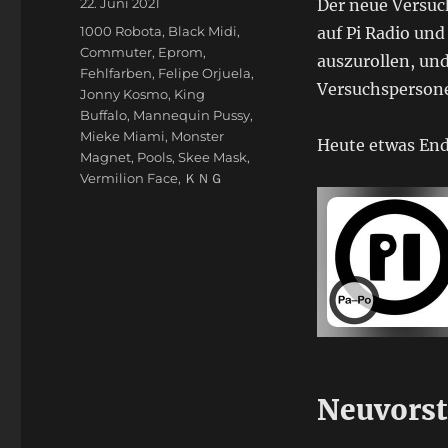
Veröffentlicht
22. Juni 2021
Der neue Versuch
am
Schlagwörter
1000 Robota
,
Black Midi
,
auf Pi Radio und
Commuter
,
Eprom
,
auszurollen, un
Fehlfarben
,
Felipe Orjuela
,
Versuchspersone
Jonny Kosmo
,
King
Buffalo
,
Mannequin Pussy
,
Mieke Miami
,
Monster
Heute etwas En
Magnet
,
Pools
,
Skee Mask
,
Vermilion Face
,
ＫＮＧ
Neuvorst