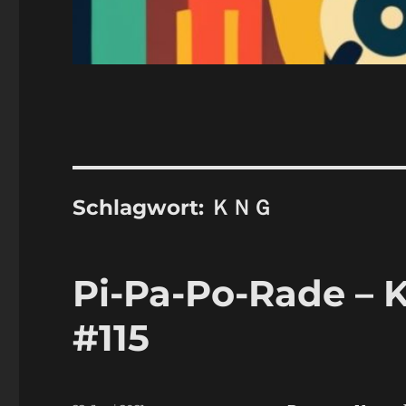
Schlagwort:
ＫＮＧ
Pi-Pa-Po-Rade – K
#115