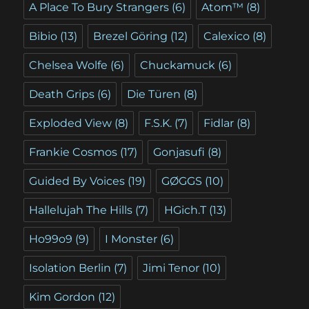
A Place To Bury Strangers
(6)
Atom™
(8)
Bibio
(13)
Brezel Göring
(12)
Calexico
(8)
Chelsea Wolfe
(6)
Chuckamuck
(6)
Death Grips
(6)
Die Türen
(8)
Exploded View
(8)
F.S.K.
(7)
Fidlar
(8)
Frankie Cosmos
(17)
Gonjasufi
(8)
Guided By Voices
(19)
GØGGS
(10)
Hallelujah The Hills
(7)
HGich.T
(13)
Ho99o9
(9)
I Monster
(6)
Isolation Berlin
(7)
Jimi Tenor
(10)
Kim Gordon
(12)