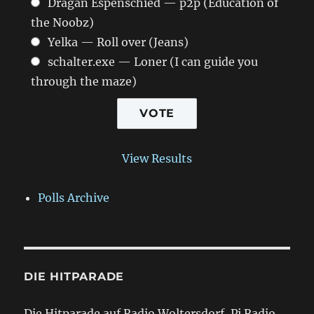
Dragan Espenschied — p2p (Education of
the Noobz)
Yelka — Roll over (Jeans)
schalter.exe — Loner (I can guide you
through the maze)
View Results
Polls Archive
DIE HITPARADE
Die Hitparade auf Radio Woltersdorf, Pi Radio,