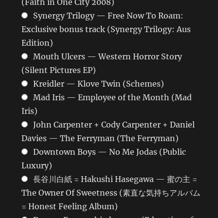
(Faith in One City 2008)
Synergy Trilogy — Free Now To Roam:
Exclusive bonus track (Synergy Trilogy: Aus
Edition)
Mouth Ulcers — Western Horror Story
(Silent Pictures EP)
Kreidler — Klove Twin (Schemes)
Mad Iris — Employee of the Month (Mad
Iris)
John Carpenter + Cody Carpenter + Daniel
Davies — The Ferryman (The Ferryman)
Downtown Boys — No Me Jodas (Public
Luxury)
長谷川白紙 = Hakushi Hasegawa — 蜜の主 =
The Owner Of Sweetness (素直な気持ちアルバム
= Honest Feeling Album)