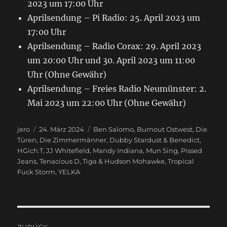
2023 um 17:00 Uhr
Aprilsendung – Pi Radio: 25. April 2023 um
17:00 Uhr
Aprilsendung – Radio Corax: 29. April 2023
um 20:00 Uhr und 30. April 2023 um 11:00
Uhr (Ohne Gewähr)
Aprilsendung – Freies Radio Neumünster: 2.
Mai 2023 um 22:00 Uhr (Ohne Gewähr)
Autor
jero
Veröffentlicht
24. März 2024
Schlagwörter
Ben Salomo
,
Burnout Ostwest
,
Die
Türen
,
am
Die Zimmermänner
,
Dubby Stardust & Benedict
,
HGich.T
,
JJ Whitefield
,
Mandy Indiana
,
Mun Sing
,
Pissed
Jeans
,
Tenacious D
,
Tiga & Hudson Mohawke
,
Tropical
Fuck Storm
,
YELKA
Beitragsnavigation
ZURÜCK