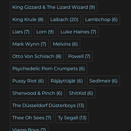
King Gizzard & The Lizard Wizard
(9)
King Krule
(8)
Laibach
(20)
Lambchop
(6)
Liars
(7)
Lorn
(9)
Luke Haines
(7)
Mark Wynn
(7)
Melvins
(6)
Otto Von Schirach
(8)
Powell
(7)
Psychedelic Porn Crumpets
(6)
Pussy Riot
(6)
Räjäyttäjät
(6)
Sedlmeir
(6)
Sherwood & Pinch
(6)
ShitKid
(6)
The Düsseldorf Düsterboys
(13)
Thee Oh Sees
(7)
Ty Segall
(13)
Viagra Boys
(7)