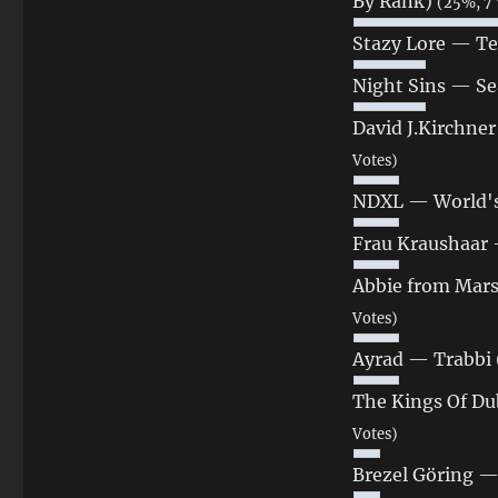
By Rank)
(25%, 7 
Stazy Lore — T
Night Sins — Se
David J.Kirchne
Votes)
NDXL — World's 
Frau Kraushaar 
Abbie from Mar
Votes)
Ayrad — Trabbi 
The Kings Of D
Votes)
Brezel Göring —