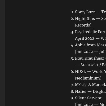
Stazy Lore — Te
Night Sins — Se
Records)
Psychedelic Po
April 2022 — Wh
Abbie from Mars
Juni 2022 — Joh
Frau Kraushaar 
— Staatsakt / Be
NDXL — World’s 
Neoluminum)
M?stic & Manada
Nariel — Disgki
Silent Servant 
Juni 2022 — Moo