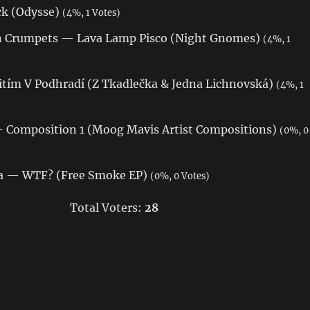
ck (Odysse)
(4%, 1 Votes)
rn Crumpets — Lava Lamp Pisco (Night Gnomes)
(4%, 1
tím V Podhradí (Z Tkadlečka & Jedna Lichnovská)
(4%, 1
— Composition 1 (Moog Mavis Artist Compositions)
(0%, 0
a — WTF? (Free Smoke EP)
(0%, 0 Votes)
Total Voters:
28