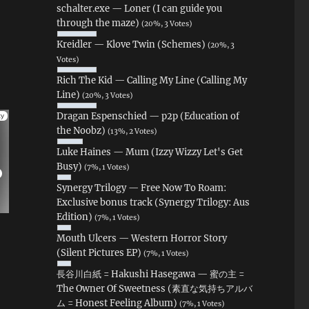
schalter.exe — Loner (I can guide you
through the maze)
(20%, 3 Votes)
Kreidler — Klove Twin (Schemes)
(20%, 3
Votes)
Rich The Kid — Calling My Line (Calling My
Line)
(20%, 3 Votes)
Dragan Espenschied — p2p (Education of
the Noobz)
(13%, 2 Votes)
Luke Haines — Mum (Izzy Wizzy Let's Get
Busy)
(7%, 1 Votes)
Synergy Trilogy — Free Now To Roam:
Exclusive bonus track (Synergy Trilogy: Aus
Edition)
(7%, 1 Votes)
Mouth Ulcers — Western Horror Story
(Silent Pictures EP)
(7%, 1 Votes)
長谷川白紙 = Hakushi Hasegawa — 蜜の主 =
The Owner Of Sweetness (素直な気持ちアルバ
ム = Honest Feeling Album)
(7%, 1 Votes)