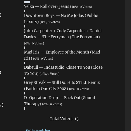
Yelka — Roll over (Jeans)
(0%, 0 Votes)
)
Downtown Boys — No Me Jodas (Public
Luxury)
(0%, 0 Votes)
John Carpenter + Cody Carpenter + Daniel
Davies — The Ferryman (The Ferryman)
(0%, 0 Votes)
Mad Iris — Employee of the Month (Mad
Iris)
(0%, 0 Votes)
Dabeull — Indastudio: Close To You (Close
2
To You)
(0%, 0 Votes)
Grey Streak — Still Do: Hits STILL Remix
(Faith in One City 2008)
(0%, 0 Votes)
D-Operation Drop — Back Out (Sound
Therapy)
s)
(0%, 0 Votes)
Total Voters:
15