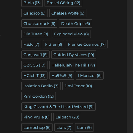
Bibio
(13)
Brezel Göring
(12)
Calexico
(8)
Chelsea Wolfe
(6)
Chuckamuck
(6)
Death Grips
(6)
Die Türen
(8)
Exploded View
(8)
2
F.S.K.
(7)
Fidlar
(8)
Frankie Cosmos
(17)
Gonjasufi
(8)
Guided By Voices
(19)
GØGGS
(10)
Hallelujah The Hills
(7)
HGich.T
(13)
Ho99o9
(9)
I Monster
(6)
2
Isolation Berlin
(7)
Jimi Tenor
(10)
Kim Gordon
(12)
King Gizzard & The Lizard Wizard
(9)
King Krule
(8)
Laibach
(20)
Lambchop
(6)
Liars
(7)
Lorn
(9)