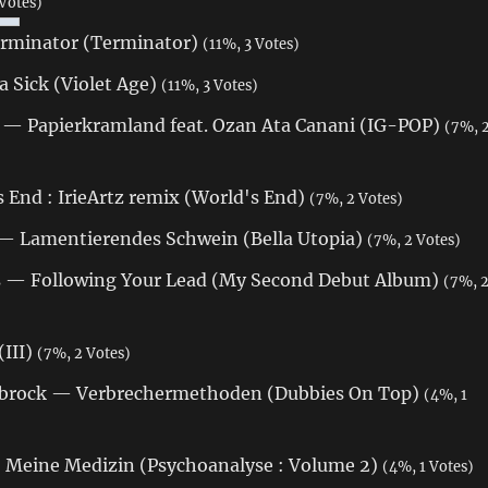
Votes)
erminator (Terminator)
(11%, 3 Votes)
a Sick (Violet Age)
(11%, 3 Votes)
r — Papierkramland feat. Ozan Ata Canani (IG-POP)
(7%, 
End : IrieArtz remix (World's End)
(7%, 2 Votes)
— Lamentierendes Schwein (Bella Utopia)
(7%, 2 Votes)
s — Following Your Lead (My Second Debut Album)
(7%, 
(III)
(7%, 2 Votes)
ubrock — Verbrechermethoden (Dubbies On Top)
(4%, 1
 Meine Medizin (Psychoanalyse : Volume 2)
(4%, 1 Votes)