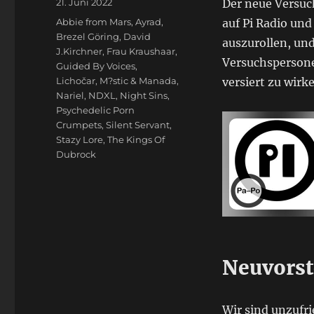
Veröffentlicht
21. Juni 2022
Der neue Versuch
am
Schlagwörter
Abbie from Mars
,
Ayrad
,
auf Pi Radio und
Brezel Göring
,
David
auszurollen, un
J.Kirchner
,
Frau Kraushaar
,
Versuchspersone
Guided By Voices
,
Lichočar
,
M?stic & Manada
,
versiert zu wirk
Nariel
,
NDXL
,
Night Sins
,
Psychedelic Porn
Crumpets
,
Silent Servant
,
Stazy Lore
,
The Kings Of
Dubrock
Neuvorst
Wir sind unzufr