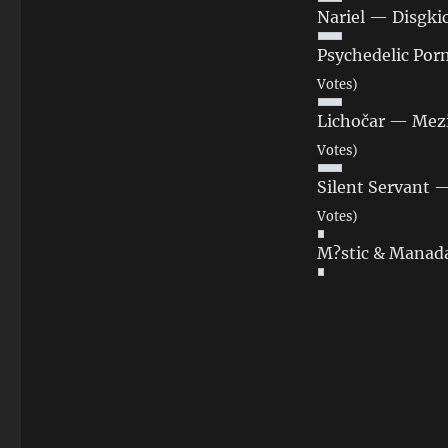
Nariel — Disgki
Psychedelic Po
Votes)
Lichočar — Mezi
Votes)
Silent Servant 
Votes)
M?stic & Manad