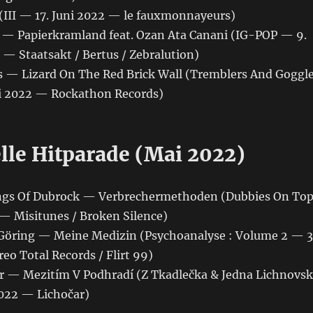
(III — 17. Juni 2022 — le fauxmonnayeurs)
r — Papierkramland feat. Ozan Ata Canani (IG-POP — 9.
— Staatsakt / Bertus / Zebralution)
s — Lizard On The Red Brick Wall (Tremblers And Goggl
li 2022 — Rockathon Records)
elle Hitparade (Mai 2022)
ings Of Dubrock — Verbrechermethoden (Dubbies On To
— Misitunes / Broken Silence)
l Göring — Meine Medizin (Psychoanalyse : Volume 2 — 3
eo Total Records / Flirt 99)
čar — Mezitím V Podhradí (Z Tkadlečka & Jedna Lichnovs
022 — Lichočar)